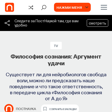
НАЖМИ МЕНЯ
Следите за ПостНаукой там, где вам
смотреть
удобно
БЛОГ
4 года ПостНауке!
TV
Философия сознания: Аргумент
24 мая ПостНаука отмечает свой четвертый
удачи
день рождения. Поздравления, достижения
и планы на будущее
Существует ли для нейробиологов свобода
воли, можно ли предсказать наше
ПОСТНАУКА
СОХРАНИТЬ В ЗАКЛАДКИ
поведение и что такое ответственность,
в передаче цикла «Философия сознания
от А до Я»
TV
ИИ в университете, цели
ПОСТНАУКА
СОХРАНИТЬ В ЗАКЛАДКИ