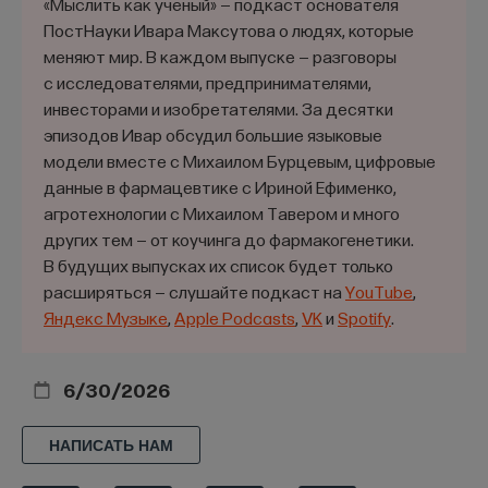
«Мыслить как учёный» — подкаст основателя
ПостНауки Ивара Максутова о людях, которые
меняют мир. В каждом выпуске — разговоры
с исследователями, предпринимателями,
инвесторами и изобретателями. За десятки
эпизодов Ивар обсудил большие языковые
модели вместе с Михаилом Бурцевым, цифровые
данные в фармацевтике с Ириной Ефименко,
агротехнологии с Михаилом Тавером и много
других тем — от коучинга до фармакогенетики.
В будущих выпусках их список будет только
расширяться — слушайте подкаст на
YouTube
,
Яндекс Музыке
,
Apple Podcasts
,
VK
и
Spotify
.
6/30/2026
НАПИСАТЬ НАМ