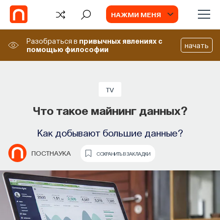
НАЖМИ МЕНЯ
Разобраться в
привычных явлениях
с
начать
помощью философии
СОБЫТИЯ
Химия между нейронами:
TV
вещества, которые управляют нами
Что такое майнинг данных?
Как наши память, потребности, эмоции,
Как добывают большие данные?
внимание, воля связаны с передачей
сигналов от нейромедиаторов?
ПОСТНАУКА
СОХРАНИТЬ В ЗАКЛАДКИ
ВЯЧЕСЛАВ ДУБЫНИН
СОХРАНИТЬ В ЗАКЛАДКИ
ВИДЕО
Туннельный эффект