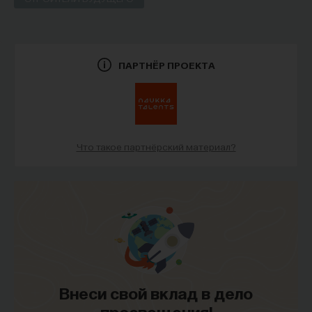
НАД МАТЕРИАЛОМ РАБОТАЛИ
ПостНаука
команда ПостНауки
ПАРТНЁР ПРОЕКТА
КУЛЬТУРА
776 публикаций
Что такое партнёрский материал?
КУЛЬТУРА
ИСКУССТВО
РАДИОРУБКА
ГУМАНИТАРНЫЕ НАУКИ
ЖУРНАЛ
Внеси свой вклад в дело
просвещения!