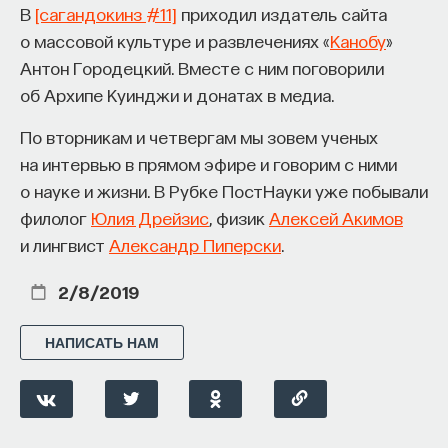
вы занимаетесь биоинформатикой, молекулярной
В
[сагандокинз #11]
приходил издатель сайта
(что мы знаем о существовании человека
биологией, ИИ или другими наукоемкими
о массовой культуре и развлечениях «
Канобу
»
в цифровой среде
), психиатр Александра
дисциплинами, проект поможет вам найти место
Антон Городецкий. Вместе с ним поговорили
Ялтонская (что мы знаем
о современной
в командах, меняющих индустрию.
об Архипе Куинджи и донатах в медиа.
психиатрии
) и радиоастроном Юрий Ковалев (что
Как стать участником:
мы знаем
о перспективах радиоастрономии
).
Заполнить анкету кандидата
По вторникам и четвергам мы зовем ученых
Посмотреть текущие вакансии
на интервью в прямом эфире и говорим с ними
7/18/2019
о науке и жизни. В Рубке ПостНауки уже побывали
Образование работает дольше,
филолог
Юлия Дрейзис
, физик
Алексей Акимов
НАПИСАТЬ НАМ
и лингвист
Александр Пиперски
.
чем кажется
2/8/2019
«Тема кажется простой: мы определяем цели,
движемся к ним — и дальше все должно
НАД МАТЕРИАЛОМ РАБОТАЛИ
НАПИСАТЬ НАМ
работать. Но в реальности с целеполаганием все
намного сложнее. Проблема не только
ПостНаука
во временном разрыве, когда результат должен
команда ПостНауки
проявиться через несколько лет. Ключевой