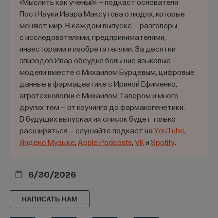
«Мыслить как учёный» — подкаст основателя
ПостНауки Ивара Максутова о людях, которые
меняют мир. В каждом выпуске — разговоры
с исследователями, предпринимателями,
инвесторами и изобретателями. За десятки
эпизодов Ивар обсудил большие языковые
модели вместе с Михаилом Бурцевым, цифровые
данные в фармацевтике с Ириной Ефименко,
агротехнологии с Михаилом Тавером и много
других тем — от коучинга до фармакогенетики.
В будущих выпусках их список будет только
расширяться — слушайте подкаст на
YouTube
,
Яндекс Музыке
,
Apple Podcasts
,
VK
и
Spotify
.
6/30/2026
НАПИСАТЬ НАМ