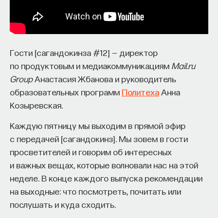
собственное будущее, почему результаты
образования раскрываются на длинной дистанции,
и что на самом деле должен уметь студент,
выходящий в сложный и быстро меняющийся мир.
Гости [сагандокинза #12] — директор
по продуктовым и медиакоммуникациям
Mail.ru
А еще — почему ИИ не стоит просто запрещать,
Group
Анастасия Жбанова и руководитель
как использовать его для диалога, и зачем
образовательных программ
Политеха
Анна
университету учить не только знаниям, но и самой
Козыревская.
Гость прямого эфира —
Иван Иванчей
, кандидат
практике мышления и коммуникации.
психологических наук, научный сотрудник
Каждую пятницу мы выходим в прямой эфир
лаборатории когнитивных исследований, доцент
с передачей [сагандокинз]. Мы зовем в гости
Основатель ПостНауки Ивар Максутов запускает
РАНХиГС. Вместе с редактором ПостНауки
просветителей и говорим об интересных
проект Naukka Talents.
Алиной Затонской поговорим о мышлении,
и важных вещах, которые волновали нас на этой
познании и разрыве шаблонов.
Это глобальная экосистема для поиска и найма
неделе. В конце каждого выпуска рекомендации
STEM-специалистов (Science, Technology,
на выходные: что посмотреть, почитать или
Engineering, Mathematics) в самые амбициозные
послушать и куда сходить.
Deep-Tech и Biotech проекты по всему миру. Если
В Рубке уже побывали культуролог Оксана Мороз