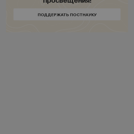
собратьев не входили. Он с большим интересом
и симпатией следил за их произведениями
ПОДДЕРЖАТЬ ПОСТНАУКУ
и оценивал их очень высоко. Вне всякого
сомнения, мысль о влиянии Ильфа и Петрова
на себя Булгаков воспринял бы без всякой обиды.
— Давайте тогда приступим непосредственно
к нашей теме и поговорим об особенностях
языка Булгакова как сатирика. Какие есть
примеры языковой игры, которые
он постоянно использует в романе?
— Наверное, проще всего начать с того, что
лежит на поверхности и что наверняка замечали
многие читатели. Роман в известной степени
о дьяволе, это определение самого Булгакова,
правда, не последней редакции, а одной