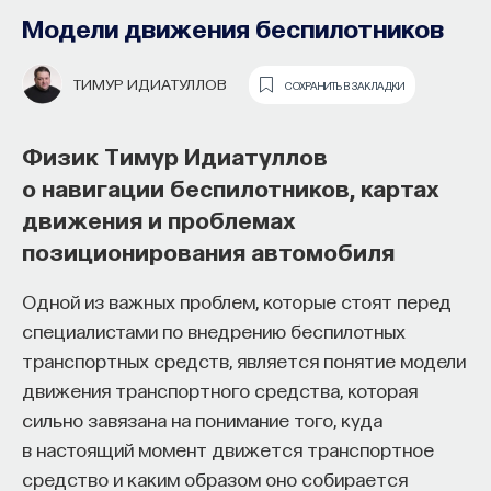
измерения времени
Модели движения беспилотников
ВЛАДИМИР СУРДИН
СОХРАНИТЬ В ЗАКЛАДКИ
ТИМУР ИДИАТУЛЛОВ
СОХРАНИТЬ В ЗАКЛАДКИ
Астроном Владимир Сурдин
Физик Тимур Идиатуллов
о древних часах, делении неба
о навигации беспилотников, картах
на знаки зодиака и влиянии
движения и проблемах
гравитационных волн на изменение
позиционирования автомобиля
расстояния между Землей и Луной
Основатель ПостНауки Ивар
Одной из важных проблем, которые стоят перед
Максутов запускает сервис, который
Как работали первые астрономические приборы?
специалистами по внедрению беспилотных
поможет найти свою нишу
Почему ученым важно знать точное расстояние
транспортных средств, является понятие модели
в глобальных deep tech и биотех
от Земли до Луны? Для чего нужна атомная
движения транспортного средства, которая
компаниях
точность измерения времени? На эти и другие
сильно завязана на понимание того, куда
вопросы ответил кандидат физико-
в настоящий момент движется транспортное
В 2012 году
Ивар Максутов
создал проект
математических наук Владимир Сурдин.
средство и каким образом оно собирается
ПостНаука, который дал голос учёным и навсегда