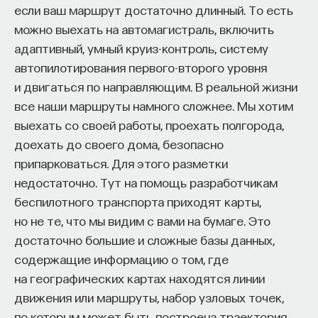
перед восходом солнца, когда небо еще
если ваш маршрут достаточно длинный. То есть
Naukka Talents
— это не просто рекрутинговый
темное и на нем появляются первые яркие
можно выехать на автомагистраль, включить
сервис, а комплексная платформа поддержки
адаптивный, умный круиз-контроль, систему
звезды, в зависимости от сезона года
специалистов на пути к карьере в глобальных
автопилотирования первого-второго уровня
появляются разные звезды перед
инновационных индустриях. Сервис помогает
и двигаться по направляющим. В реальной жизни
восходом или после захода солнца,
преодолеть существующие барьеры через
все наши маршруты намного сложнее. Мы хотим
и поняли, что солнце движется на фоне его
обучение, карьерное сопровождение и прямые
выехать со своей работы, проехать полгорода,
связи с компаниями, заинтересованными
купола. Таким образом родилось деление
доехать до своего дома, безопасно
в
кадрах.​
высококвалифицированных
звездного узора — рисунка созвездий —
припарковаться. Для этого разметки
на отдельные части. Обычно небо
недостаточно. Тут на помощь разработчикам
Сервис создан для всех, кто хочет найти свой
разбивают на 30-градусные секторы,
беспилотного транспорта приходят карты,
путь в инновационных индустриях:
потому что за месяц солнце проходит
но не те, что мы видим с вами на бумаге. Это
Учёных, инженеров и исследователей
достаточно большие и сложные базы данных,
примерно 30 градусов по небу, а за год —
с опытом работы в научной сфере;
содержащие информацию о том, где
360. Конечно, не Солнце движется вокруг
Специалистов с STEM-образованием,
на географических картах находятся линии
Земли, а Земля вокруг Солнца, но нам,
желающих сменить сферу деятельности;
движения или маршруты, набор узловых точек,
наблюдателям на Земле, кажется, что
Тех, кто пока не имеет достаточного опыта
по которым может быть построена траектория