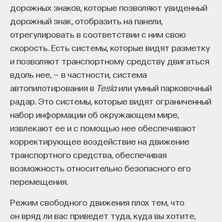
дорожных знаков, которые позволяют увиденный
друг. Для многих Луна, которая по ночам
проекта имеют STEM-образование, при этом
32%
дорожный знак, отобразить на панели,
освещает ландшафт и помогает гонять
заинтересованы в работе в инновационных
отрегулировать в соответствии с ним свою
компаниях, но не знают, с чего начать.
караваны верблюдов по пустыне, более
скорость. Есть системы, которые видят разметку
предпочтительное светило. И многие
Специалисты сталкиваются с тремя ключевыми
и позволяют транспортному средству двигаться
народы сверяли свою жизнь не только
барьерами:
вдоль нее, — в частности, система
с солнцем, но и с Луной. Так рождались
Недостаток информации о глобальных
автопилотирования в
Tesla
или умный парковочный
солнечные и лунные календари, а в течение
индустриях и карьерных возможностях
радар. Это системы, которые видят ограниченный
суток положение солнца на небе позволяло
мешает поиску подходящих ваканси; ​
набор информации об окружающем мире,
разбить день на грубые участки,
извлекают ее и с помощью нее обеспечивают
Непрозрачные механизмы в инновационных
корректирующее воздействие на движение
но постепенно появлялись примитивные
компаниях усложняют процесс
транспортного средства, обеспечивая
приборы, которые по солнцу помогали
трудоустройства​;
возможность относительно безопасного его
организовывать жизнь в течение суток.
Стереотипы не позволяют эффективно
перемещения.
конкурировать на международном рынке​.
Режим свободного движения плох тем, что
Что такое Naukka Talents
Астрономы заметили, что после захода или
он вряд ли вас приведет туда, куда вы хотите,