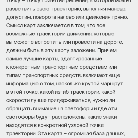
Если у вас есть STEM-образование или опыт
своих измерений. Например, при
разветвить свою траекторию, выполняя маневр,
в исследовательской сфере — это ваш шанс
радиолокации нам надо определять время
допустим, поворота налево или движения прямо.
выйти на глобальный уровень. Помогите вместе
пролета радиоимпульса, а иногда
Смысл карт заключается в том, что все
приблизить Четвёртую индустриальную
и светового импульса до планеты
возможные траектории движения, которые
революцию и найти своё место в инновационном
и обратно. Чем точнее мы измеряем время
вы можете встретить или провести на дороге,
будущем! ​
пролета туда-сюда, тем точнее измеряем
должны быть в эту карту заложены. Причем
Заполните анкету и загрузите своё резюме,
расстояние. Например, когда были первые
самые лучшие карты, адаптированные
чтобы стать участником программы
:
к конкретным транспортным средствам или
экспедиции на Луну в конце 60-х — начале
https://postnauka.org/link/tal1125_blog1
типам транспортных средств, включают еще
70-х годов прошлого века, наши луноходы
информацию о том, насколько крутой маршрут
и американские пилотируемые экспедиции
11/24/2025
в этой точке, какой изгиб траектории, какой
оставили на Луне специальные отражатели
скорости лучше придерживаться, нужно ли
НАПИСАТЬ НАМ
для лазерного света. И с тех пор
обращать внимание на светофоры и где эти
мы каждую ночь посылаем к ним мощные
светофоры будут расположены, какие знаки
лазерные импульсы, свет отражается,
находятся в конкретной узловой точке
приходит обратно на Землю, и по времени
траектории. Эта карта — огромная база данных,
НАД МАТЕРИАЛОМ РАБОТАЛИ