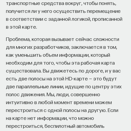
транспортные средства вокруг, чтобы понять,
372 публикации
получится ли у него осуществить перемещение
в соответствии с заданной логикой, прописанной
АСТРОНОМИЯ
ВСЕЛЕННАЯ
ЗЕМЛЯ
в этой карте.
ПАРТНЁР ПРОЕКТА
СОЛНЦЕ
ГРАВИТАЦИЯ
Проблема, которая вызывает сейчас сложности
ОБЩАЯ ТЕОРИЯ ОТНОСИТЕЛЬНОСТИ
для многих разработчиков, заключается в том,
как уменьшить объем информации, который
ГРАВИТАЦИОННЫЕ ВОЛНЫ
ЛУНА
Что такое партнёрский материал?
необходим для того, чтобы эта рабочая карта
ПРОСТРАНСТВО-ВРЕМЯ
АТОМНЫЕ ЧАСЫ
существовала. Вы движетесь по дороге, и у вас
есть две полосы на этой HD-карте — это будут
ТОЧНЫЕ НАУКИ
две параллельные линии, идущие по центру этих
полос движения. Мы, люди, совершенно
интуитивно в любой момент времени можем
перестроиться с одной полосы на другую. Если
на карте нет информации, что можно
Внеси свой вклад в дело
перестроиться, беспилотный автомобиль
просвещения!