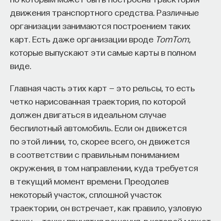
солнце делает оборот по небу. Эти 30-
работы в индустрии, но стремится развивать
движения транспортного средства. Различные
градусные отрезки вдоль траектории
необходимые навыки.
организации занимаются построением таких
Солнца (она называется эклиптика)
карт. Есть даже организации вроде
TomTom
,
Для уже готовых специалистов достаточно
древние астрономы — а тогда были еще
которые выпускают эти самые карты в полном
оставить информацию о себе: образование, опыт
в чести астрологи — называли знаками
виде.
работы, навыки, интересы и владение
зодиака. Зодиак — это пояс созвездий,
иностранными языками. Команда
Naukka Talents
Главная часть этих карт — это рельсы, то есть
на фоне которого Солнце совершает
будет искать, где эти навыки могут быть
четко нарисованная траектория, по которой
применены, и поможет найти международную
годичный оборот.
должен двигаться в идеальном случае
deep tech
или биотех компанию, где человек
беспилотный автомобиль. Если он движется
сможет раскрыть свои таланты.​ Для тех, кто ещё
по этой линии, то, скорее всего, он движется
набирается опыта, сервис предлагает вебинары
Когда физики создали приборы, очень
в соответствии с правильным пониманием
и индивидуальные консультации, чтобы понять,
точно задающие нам темпы времени,
окружения, в том направлении, куда требуется
как развить необходимые навыки. Позднее будет
астрономы стали пользоваться этими
в текущий момент времени. Преодолев
запущена серия спецпроектов, рассказывающих
некоторый участок, сплошной участок
приборами — кварцевыми и атомными
о разных индустриях и их устройстве.​
траектории, он встречает, как правило, узловую
часами, для того чтобы повысить точность
точку — точку принятия решения, в которой может