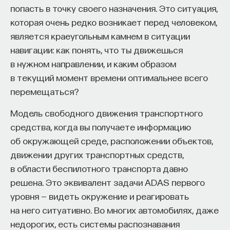
попасть в точку своего назначения. Это ситуация,
изменил медийное пространство на русском
которая очень редко возникает перед человеком,
Когда не было электронных часов,
языке. В 2021 году в Лондоне он основал компанию
является краеугольным камнем в ситуации
специальных точных приборов, которые
Naukka
, помогающую учёным
навигации: как понять, что ты движешься
и предпринимателям превращать их идеи
в лаборатории могут создать нам секунду,
в нужном направлении, и каким образом
в технологии и успешные стартапы. Теперь
минуту, сутки, единственными, кто умел
в текущий момент времени оптимальнее всего
команда ПостНауки запускает новый сервис —
измерять время, были древние астрономы,
перемещаться?
Naukka Talents
, рекрутинговое агентство,
которые заметили, что движение светил
созданное для поддержки специалистов,
Модель свободного движения транспортного
на небе — регулярное, повторяющееся, оно
желающих работать в глобальных инновационных
средства, когда вы получаете информацию
и есть циферблат, по которому можно
индустриях.
об окружающей среде, расположении объектов,
строить свою жизнь. Мы живем по солнцу:
движении других транспортных средств,
В ходе работы с научным сообществом Ивар
мы встаем во время восхода, ложимся
в области беспилотного транспорта давно
и его команда обнаружили, что инновационные
после заката и так или иначе сверяем с ним
решена. Это эквивалент задачи ADAS первого
индустрии испытывают кадровый голод,
свой график жизни. Но не все народы
уровня — видеть окружение и реагировать
особенно молодые deep tech и биотех компании.
ориентируются на солнце. Для жителей
на него ситуативно. Во многих автомобилях, даже
Исследование аудитории ПостНауки
южных районов солнце скорее враг, чем
недорогих, есть системы распознавания
подтвердило масштаб: более
60%
слушателей