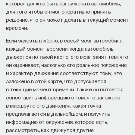
пролета сигнала мы измеряем расстояние
которая должна быть загружена в автомобиль,
для того чтобы он мог оперативно принять
до Луны.
ПостНаука
решение, что он может делать в текущий момент
команда ПостНауки
времени.
3/18/2016
Если залезть глубоко, в самый мозг автомобиля,
Сения Долгачева
НАПИСАТЬ НАМ
каждый момент времени, когда автомобиль
редактор ПостНауки
движется по такой карте, его мозг занят тем, что
он оценивает, насколько его реальное положение
и характер движения соответствуют тому, что
ТЕХНОЛОГИИ
заложено в этой карте, что допускается
644 публикации
НАД МАТЕРИАЛОМ РАБОТАЛИ
в текущий момент времени. Также он пытается
Владимир Сурдин
сопоставить информацию о том, что заложено
ТЕХНОЛОГИИ
МАТЕМАТИКА
ОБРАЗОВАНИЕ
кандидат физико-математических наук,
в маршруте его движения, какая точка
старший научный сотрудник Государственного
НАУКА
БИОТЕХНОЛОГИИ
астрономического института
предполагается в дальнейшем, и получить
им. П. К. Штернберга МГУ
информацию от окружения, которое есть,
ПРОГРАММНАЯ ИНЖЕНЕРИЯ
ТОЧНЫЕ НАУКИ
рассмотреть, как движутся другие
АСТРОНОМИЯ
СТРОИТЕЛИ БУДУЩЕГО