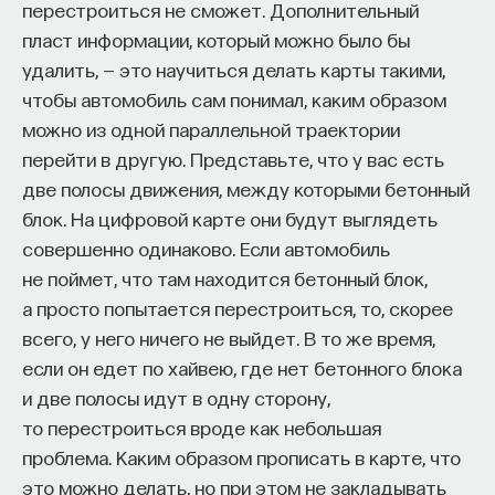
перестроиться не сможет. Дополнительный
пласт информации, который можно было бы
ПОДДЕРЖАТЬ ПОСТНАУКУ
удалить, — это научиться делать карты такими,
Внеси свой вклад в дело
чтобы автомобиль сам понимал, каким образом
просвещения!
можно из одной параллельной траектории
перейти в другую. Представьте, что у вас есть
ПОДДЕРЖАТЬ ПОСТНАУКУ
две полосы движения, между которыми бетонный
блок. На цифровой карте они будут выглядеть
совершенно одинаково. Если автомобиль
не поймет, что там находится бетонный блок,
а просто попытается перестроиться, то, скорее
всего, у него ничего не выйдет. В то же время,
если он едет по хайвею, где нет бетонного блока
и две полосы идут в одну сторону,
то перестроиться вроде как небольшая
проблема. Каким образом прописать в карте, что
это можно делать, но при этом не закладывать