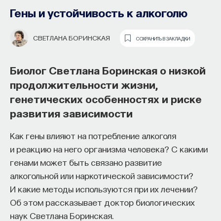
Гены и устойчивость к алкоголю
SERIOUS SCIENCE
СОХРАНИТЬ В ЗАКЛАДКИ
СВЕТЛАНА БОРИНСКАЯ
СОХРАНИТЬ В ЗАКЛАДКИ
Невролог Кевин Талбот об аксонном
транспорте, спинальной мышечной
Биолог Светлана Боринская о низкой
атрофии и клеточной смерти
продолжительности жизни,
генетических особенностях и риске
Мотонейроны — это довольно необычные,
развития зависимости
Как наши память, потребности,
исключительные клетки, одни из самых
эмоции, внимание, воля связаны
крупных клеток человеческого тела: чаще
Как гены влияют на потребление алкоголя
с передачей сигналов
всего их диаметр составляет 20–30 микрон,
и реакцию на него организма человека? С какими
от нейромедиаторов?
а моторные нейроны позвоночника, которые
генами может быть связано развитие
иннервируют мышцы в стопе, могут быть
алкогольной или наркотической зависимости?
Как устроена наша нервная система
длиной вплоть до одного метра. Как
И какие методы используются при их лечении?
на структурном, клеточном и молекулярном
работают мотонейроны человека и почему
Об этом рассказывает доктор биологических
уровнях? В чем состоит роль нейромедиаторов
они уязвимы для заболеваний, рассказывает
наук Светлана Боринская.
при управлении психическими и физическими