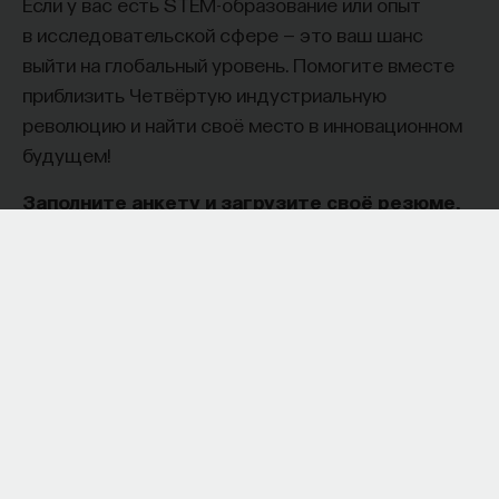
Если у вас есть STEM-образование или опыт
в исследовательской сфере — это ваш шанс
выйти на глобальный уровень. Помогите вместе
приблизить Четвёртую индустриальную
революцию и найти своё место в инновационном
будущем! ​
Заполните анкету и загрузите своё резюме,
чтобы стать участником программы
:
https://postnauka.org/link/tal1125_blog1
11/24/2025
НАПИСАТЬ НАМ
НАД МАТЕРИАЛОМ РАБОТАЛИ