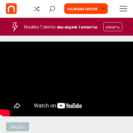
НАЖМИ МЕНЯ
Naukka Talents:
мы ищем таланты
узнать
БЛОГ
Запуск рекрутингового сервиса
Naukka Talents
Основатель ПостНауки Ивар Максутов
запускает сервис, который поможет найти
свою нишу в глобальных deep tech и биотех
компаниях
ПОСТНАУКА
СОХРАНИТЬ В ЗАКЛАДКИ
ВИДЕО