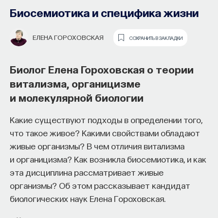
Биосемиотика и специфика жизни
ЕЛЕНА ГОРОХОВСКАЯ
СОХРАНИТЬ В ЗАКЛАДКИ
Биолог Елена Гороховская о теории
витализма, органицизме
и молекулярной биологии
Какие существуют подходы в определении того,
Основатель ПостНауки Ивар
что такое живое? Какими свойствами обладают
Максутов запускает сервис, который
живые организмы? В чем отличия витализма
поможет найти свою нишу
и органицизма? Как возникла биосемиотика, и как
в глобальных deep tech и биотех
эта дисциплина рассматривает живые
компаниях
организмы? Об этом рассказывает кандидат
биологических наук Елена Гороховская.
В 2012 году
Ивар Максутов
создал проект
ПостНаука, который дал голос учёным и навсегда