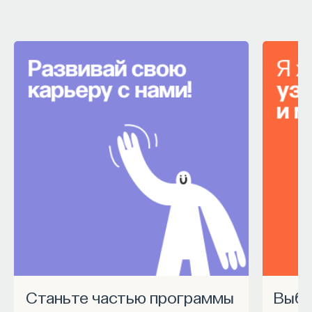
Naukka Talents
— это не просто рекрутинговый
сервис, а комплексная платформа поддержки
специалистов на пути к карьере в глобальных
инновационных индустриях. Сервис помогает
преодолеть существующие барьеры через
обучение, карьерное сопровождение и прямые
связи с компаниями, заинтересованными
в
кадрах.​
высококвалифицированных
Сервис создан для всех, кто хочет найти свой
путь в инновационных индустриях:
Учёных, инженеров и исследователей
с опытом работы в научной сфере;
Специалистов с STEM-образованием,
желающих сменить сферу деятельности;
Станьте частью программы
Выбрать курс Академии
Тех, кто пока не имеет достаточного опыта