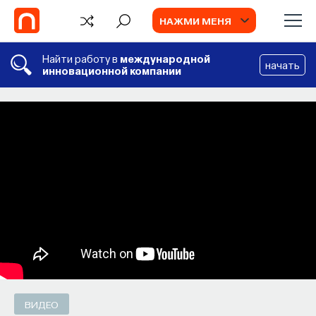
НАЖМИ МЕНЯ
Найти работу в
международной
начать
инновационной компании
СОБЫТИЯ
Химия между нейронами:
вещества, которые управляют нами
Как наши память, потребности, эмоции,
внимание, воля связаны с передачей
сигналов от нейромедиаторов?
ВЯЧЕСЛАВ ДУБЫНИН
СОХРАНИТЬ В ЗАКЛАДКИ
ВИДЕО