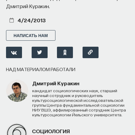
Дмитрий Куракин.
процессами? Как появляются зависимость,
утомление, состояние эйфории или азарта?
4/24/2013
Каково воздействие на работу мозга гормонов,
иммунной системы?
НАПИСАТЬ НАМ
Ответы на эти и другие вопросы можно найти,
записавшись
на курс «Химия между нейронами:
вещества, которые управляют нами»
НАД МАТЕРИАЛОМ РАБОТАЛИ
Пройдя этот курс, вы научитесь:
Дмитрий Куракин
— Ориентироваться в общих принципах
кандидат социологических наук, старший
работы нашего организма
научный сотрудник и руководитель
культурсоциологической исследовательской
группы Центра фундаментальной социологии
— Разбираться в биохимических процессах
НИУ ВШЭ, аффилированный сотрудник Центра
мозга
культурсоциологии Йельского университета.
— Понимать причины нейро- и психопатологий
СОЦИОЛОГИЯ