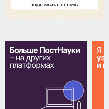
Вячеслав Дубынин
ПОДДЕРЖАТЬ ПОСТНАУКУ
доктор биологических наук, профессор
кафедры физиологии человека и животных
биологического факультета МГУ
им. М. В. Ломоносова, специалист в области
физиологии мозга
БИОЛОГИЯ
1297 публикаций
БИОЛОГИЯ
МОЗГ
НЕЙРОФИЗИОЛОГИЯ
ЕСТЕСТВЕННЫЕ НАУКИ
ЖУРНАЛ
ХИМИЯ МЕЖДУ НЕЙРОНАМИ