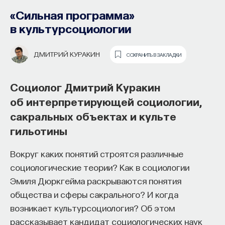
«Сильная программа»
в культурсоциологии
ДМИТРИЙ КУРАКИН
СОХРАНИТЬ В ЗАКЛАДКИ
Социолог Дмитрий Куракин
об интерпретирующей социологии,
сакральных объектах и культе
Как наши память, потребности,
гильотины
эмоции, внимание, воля связаны
с передачей сигналов
Вокруг каких понятий строятся различные
от нейромедиаторов?
социологические теории? Как в социологии
Эмиля Дюркгейма раскрываются понятия
Как устроена наша нервная система
общества и сферы сакрального? И когда
на структурном, клеточном и молекулярном
возникает культурсоциология? Об этом
уровнях? В чем состоит роль нейромедиаторов
рассказывает кандидат социологических наук
при управлении психическими и физическими