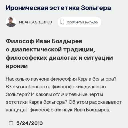
Ироническая эстетика Зольгера
ИВАН БОЛДЫРЕВ
СОХРАНИТЬ В ЗАКЛАДКИ
Философ Иван Болдырев
о диалектической традиции,
философских диалогах и ситуации
иронии
Основатель ПостНауки Ивар
Насколько изучена философия Карла Зольгера?
Максутов запускает сервис, который
В чем особенность философских диалогов
поможет найти свою нишу
Зольгера? И каковы отличительные черты
в глобальных deep tech и биотех
эстетики Карла Зольгера? Об этом рассказывает
компаниях
кандидат философских наук Иван Болдырев.
В 2012 году
Ивар Максутов
создал проект
5/24/2013
ПостНаука, который дал голос учёным и навсегда