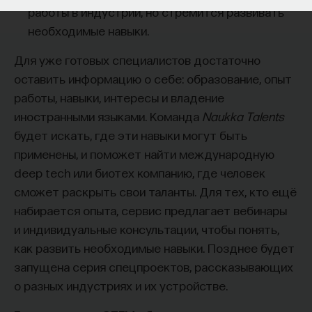
работы в индустрии, но стремится развивать
необходимые навыки.
Для уже готовых специалистов достаточно
оставить информацию о себе: образование, опыт
работы, навыки, интересы и владение
иностранными языками. Команда
Naukka Talents
будет искать, где эти навыки могут быть
применены, и поможет найти международную
deep tech
или биотех компанию, где человек
сможет раскрыть свои таланты.​ Для тех, кто ещё
набирается опыта, сервис предлагает вебинары
и индивидуальные консультации, чтобы понять,
как развить необходимые навыки. Позднее будет
запущена серия спецпроектов, рассказывающих
о разных индустриях и их устройстве.​