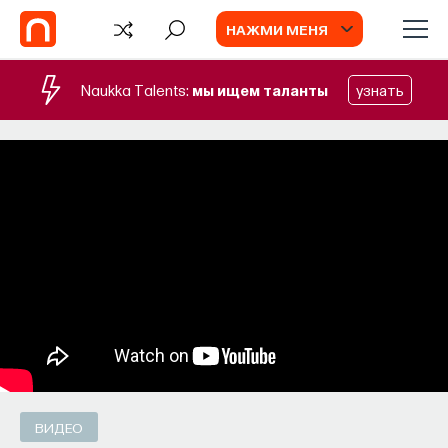
НАЖМИ МЕНЯ
Naukka Talents:
мы ищем таланты
узнать
БЛОГ
Запуск рекрутингового сервиса
Naukka Talents
Основатель ПостНауки Ивар Максутов
запускает сервис, который поможет найти
свою нишу в глобальных deep tech и биотех
компаниях
ПОСТНАУКА
СОХРАНИТЬ В ЗАКЛАДКИ
ВИДЕО