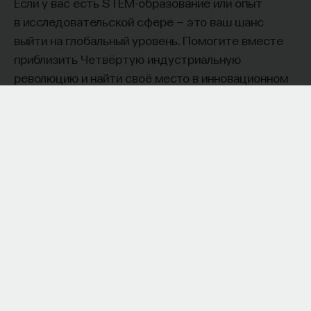
Если у вас есть STEM-образование или опыт
в исследовательской сфере — это ваш шанс
выйти на глобальный уровень. Помогите вместе
приблизить Четвёртую индустриальную
революцию и найти своё место в инновационном
будущем! ​
Заполните анкету и загрузите своё резюме,
чтобы стать участником программы
:
https://postnauka.org/link/tal1125_blog1
11/24/2025
НАПИСАТЬ НАМ
НАД МАТЕРИАЛОМ РАБОТАЛИ