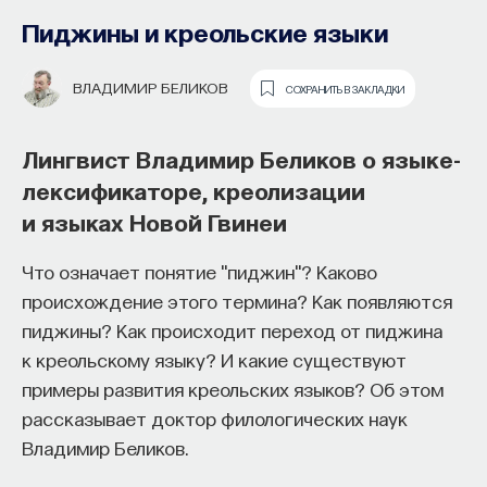
система
Пиджины и креольские языки
ИЛЬЯ ВИНЬКОВЕЦКИЙ
СОХРАНИТЬ В ЗАКЛАДКИ
ВЛАДИМИР БЕЛИКОВ
СОХРАНИТЬ В ЗАКЛАДКИ
Историк Илья Виньковецкий
Лингвист Владимир Беликов о языке-
об алеутских охотниках, Аляске
лексификаторе, креолизации
и одной из самых прогрессивных
и языках Новой Гвинеи
компаний Российской империи
Что означает понятие "пиджин"? Каково
Основатель ПостНауки Ивар
Чем отличалось освоение Аляски от освоения
происхождение этого термина? Как появляются
Максутов запускает сервис, который
Сибири? Как происходило взаимодействие
пиджины? Как происходит переход от пиджина
поможет найти свою нишу
с коренным населением Аляски? За что была
к креольскому языку? И какие существуют
в глобальных deep tech и биотех
ответственна Российско-Американская
примеры развития креольских языков? Об этом
компаниях
компания? На эти и другие вопросы ответил
рассказывает доктор филологических наук
доктор исторических наук Илья Виньковецкий.
Владимир Беликов.
В 2012 году
Ивар Максутов
создал проект
ПостНаука, который дал голос учёным и навсегда