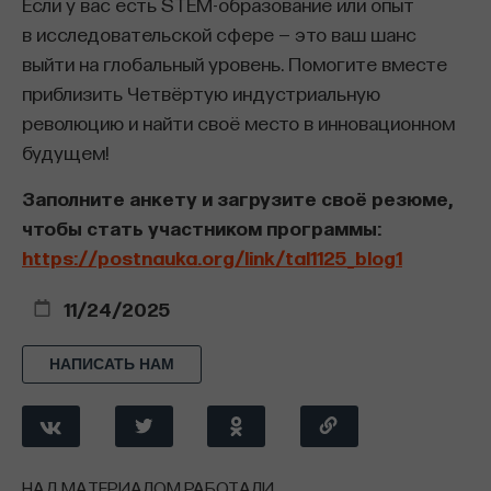
Если у вас есть STEM-образование или опыт
Илья Виньковецкий
в исследовательской сфере — это ваш шанс
PhD, Associate Professor, Simon Fraser
выйти на глобальный уровень. Помогите вместе
University
приблизить Четвёртую индустриальную
революцию и найти своё место в инновационном
ИСТОРИЯ
будущем! ​
1085 публикаций
Заполните анкету и загрузите своё резюме,
чтобы стать участником программы
:
ИСТОРИЯ
ИСТОРИЯ РОССИИ
США
https://postnauka.org/link/tal1125_blog1
КОЛОНИЗАЦИЯ
АЛЯСКА
11/24/2025
ГУМАНИТАРНЫЕ НАУКИ
НАПИСАТЬ НАМ
НАД МАТЕРИАЛОМ РАБОТАЛИ