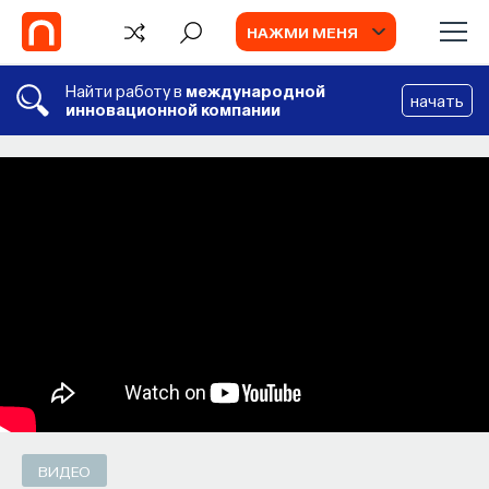
НАЖМИ МЕНЯ
Найти работу в
международной
начать
инновационной компании
СОБЫТИЯ
Философский поиск: начала
Как философия помогает составлять
собственное мнение о происходящем
в мире?
ПОСТНАУКА
СОХРАНИТЬ В ЗАКЛАДКИ
ВИДЕО