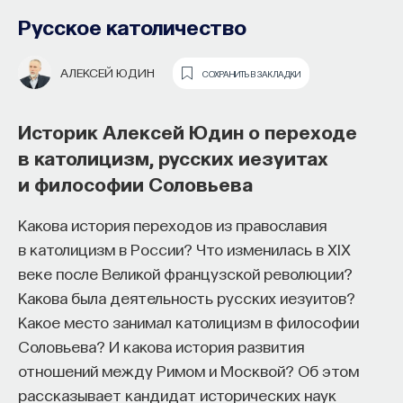
Русское католичество
АЛЕКСЕЙ ЮДИН
СОХРАНИТЬ В ЗАКЛАДКИ
Историк Алексей Юдин о переходе
в католицизм, русских иезуитах
и философии Соловьева
Как философия помогает составлять
собственное мнение
Какова история переходов из православия
о происходящем в мире?
в католицизм в России? Что изменилась в XIX
веке после Великой французской революции?
Как философия помогает понять мир, в котором
Какова была деятельность русских иезуитов?
мы живем, расширять собственные
Какое место занимал католицизм в философии
представления об окружающей
Соловьева? И какова история развития
действительности и познавать самого себя?
отношений между Римом и Москвой? Об этом
Ответы на эти и другие вопросы можно найти,
рассказывает кандидат исторических наук
записавшись
на курс «Философский поиск: