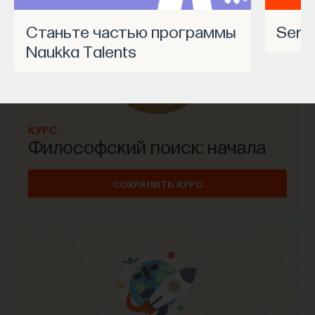
Станьте частью программы
Ser
Naukka Talents
КУРС
Философский поиск: начала
СОХРАНИТЬ КУРС