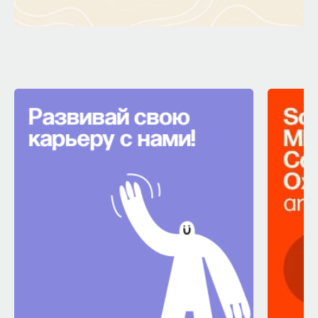
НАД МАТЕРИАЛОМ РАБОТАЛИ
ПостНаука
команда ПостНауки
НАУКА
237 публикаций
НАУКА
ЖУРНАЛ
ФИЛОСОФСКИЙ ПОИСК: НАЧАЛА