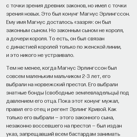
с точки зрения древних законов, но имел с точки
ПостНаука
зрения новых. Это был конунг Магнус Эрлингссон.
команда ПостНауки
Ему имя Магнус досталось «зазря»: он был
законным сыном. Но законным сыном не короля,
Алина Адырхаева
а дочери короля. То есть, он был связан
продюсер
с династией королей только по женской линии,
и это никого не устраивало.
Всеволод Кобляков
Тем не менее, когда Магнус Эрлингссон был
Редактор
совсем маленьким мальчиком 2-3 лет, его
выбрали на норвежский престол. Его выбрали
знатные бонды (свободные землевладельцы) под
ИСТОРИЯ
давлением его отца. Пока этот конунг мужал,
1085 публикаций
правил его отец и регент Эрлинг Кривой. Как
только его выбрали — этого законного сына,
ИСТОРИЯ
ИСКУССТВО
КИТАЙ
незаконно воссевшего на престол — был издан
указ, запрещавший всем бастардам занимать
ГУМАНИТАРНЫЕ НАУКИ
ЖУРНАЛ