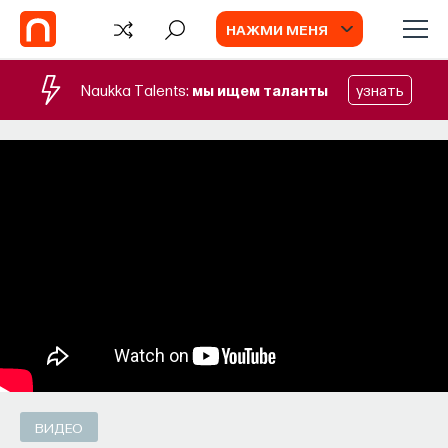
НАЖМИ МЕНЯ
Naukka Talents:
мы ищем таланты
узнать
WTF
СОБЫТИЯ
Терракотовая армия
Химия между нейронами:
вещества, которые управляют нами
ПОСТНАУКА
СОХРАНИТЬ В ЗАКЛАДКИ
Как наши память, потребности, эмоции,
внимание, воля связаны с передачей
Солдаты на страже сердца
сигналов от нейромедиаторов?
государства Цинь
ВЯЧЕСЛАВ ДУБЫНИН
СОХРАНИТЬ В ЗАКЛАДКИ
ВИДЕО