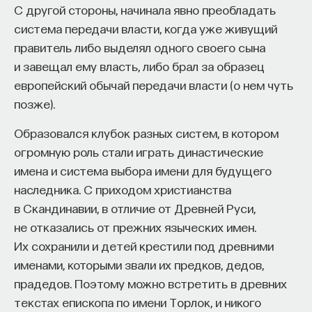
Терракотовая армия находится в провинции
С другой стороны, начинала явно преобладать
процессами? Как появляются зависимость,
Шэньси рядом с городом Сиань, где в прошлом
система передачи власти, когда уже живущий
утомление, состояние эйфории или азарта?
располагалось сердце государства Цинь.
правитель либо выделял одного своего сына
Каково воздействие на работу мозга гормонов,
и завещал ему власть, либо брал за образец
Армия получила свое название из-за материала,
иммунной системы?
европейский обычай передачи власти (о нем чуть
из которого созданы ее солдаты, — терракоты,
Ответы на эти и другие вопросы можно найти,
позже).
разновидности керамики, после обжига
записавшись
на курс «Химия между нейронами:
приобретающей красно-бурный и желтовато-
Образовался клубок разных систем, в котором
вещества, которые управляют нами»
коричневый оттенки. Всего терракотовая армия
огромную роль стали играть династические
насчитывает не менее 8000 статуй солдат, 600
Пройдя этот курс, вы научитесь:
имена и система выбора имени для будущего
лошадей и 100 колесниц. Точное число статуй
наследника. С приходом христианства
— Ориентироваться в общих принципах
невозможно назвать, поскольку раскопки
в Скандинавии, в отличие от Древней Руси,
работы нашего организма
продолжаются. Каждый солдат был вооружен
не отказались от прежних языческих имен.
каким-то оружием. Также в месте расположения
Их сохранили и детей крестили под древними
— Разбираться в биохимических процессах
терракотовой армии найдено более 40 тысяч
именами, которыми звали их предков, дедов,
мозга
бронзовых кончиков стрел [
1
].
прадедов. Поэтому можно встретить в древних
— Понимать причины нейро- и психопатологий
текстах епископа по имени Торлок, и никого
Чем это интересно для науки?