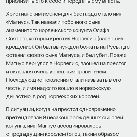
приблизить его к себе и передать ему власть.
и их вооружения. Долгое время считалось, что
глина в процессе производства обжигалась при
Христианским именем для бастарда стало имя
температуре 900 градусов, однако
«Магнус». Так назвали побочного сына
дополнительные исследования показали, что она
знаменитого норвежского конунга Олафа
была приблизительно на 150 градусов ниже.
Святого, который крестил Норвегию (завершил
Предположительно неточность возникла из-за
КУРС
крещение). Он был вынужден бежать на Русь, где
Химия между нейронами:
того, что в гробнице императора мог возникнуть
оставил своего сына Магнуса, и был убит. Позже
вещества, которые управляют
пожар, из-за которого статуи получили
Магнус вернулся в Норвегию, взошел на престол
нами
дополнительный обжиг. Также ученые
и оказался очень успешным правителем.
продолжают выяснять причины, по которым все
Последующие поколения стали называть в его
СОХРАНИТЬ КУРС
вооружение терракотовой армии дошло
честь, и имя надолго вошло в норвежскую
до наших дней в превосходном состоянии.
династию, в род норвежских королей.
Последние исследования показывают, что
В ситуации, когда на престол одновременно
решающую роль в этом могли сыграть высокое
претендовали 9 незаконнорожденных сыновей
содержание олова в бронзе, слабощелочная
конунга, имя Магнус ассоциировалось
почва местности и небольшое количество
с предыдущим королем (отец таким образом
органических веществ, способствующих