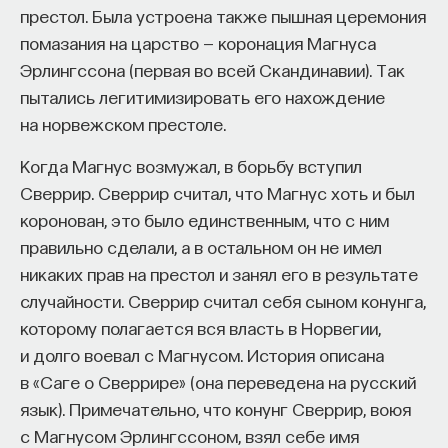
престол. Была устроена также пышная церемония
помазания на царство — коронация Магнуса
Эрлингссона (первая во всей Скандинавии). Так
пытались легитимизировать его нахождение
на норвежском престоле.
Когда Магнус возмужал, в борьбу вступил
Сверрир. Сверрир считал, что Магнус хоть и был
коронован, это было единственным, что с ним
правильно сделали, а в остальном он не имел
Внеси свой вклад в дело
никаких прав на престол и занял его в результате
просвещения!
случайности. Сверрир считал себя сыном конунга,
которому полагается вся власть в Норвегии,
ПОДДЕРЖАТЬ ПОСТНАУКУ
и долго воевал с Магнусом. История описана
в «Саге о Сверрире» (она переведена на русский
язык). Примечательно, что конунг Сверрир, воюя
с Магнусом Эрлингссоном, взял себе имя