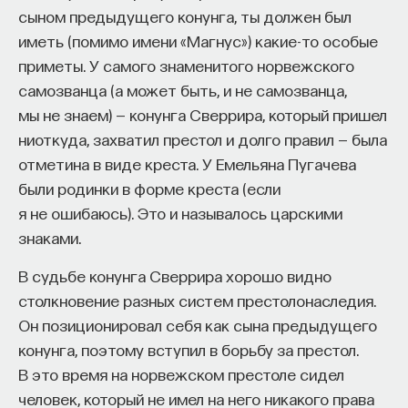
Шихуанди далеко от завершения. Дело в том, что
сыном предыдущего конунга, ты должен был
залы, в которых обнаружили терракотовую армию,
иметь (помимо имени «Магнус») какие-то особые
лишь небольшая ее часть: терраса, на которой
приметы. У самого знаменитого норвежского
расположились ее солдаты, — это часть
самозванца (а может быть, и не самозванца,
некрополя гробницы. Основное же
мы не знаем) — конунга Сверрира, который пришел
ее сооружение, известное как мавзолей Цинь
ниоткуда, захватил престол и долго правил — была
Шихуанди, до сих пор никем не исследовано.
отметина в виде креста. У Емельяна Пугачева
Об эпохе его строительства предстоит узнать
были родинки в форме креста (если
еще очень многое.
я не ошибаюсь). Это и называлось царскими
знаками.
6/2/2021
В судьбе конунга Сверрира хорошо видно
НАПИСАТЬ НАМ
столкновение разных систем престолонаследия.
Он позиционировал себя как сына предыдущего
конунга, поэтому вступил в борьбу за престол.
В это время на норвежском престоле сидел
НАД МАТЕРИАЛОМ РАБОТАЛИ
человек, который не имел на него никакого права