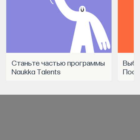
Станьте частью программы
Выбрать курс Академии
Naukka Talents
Пост