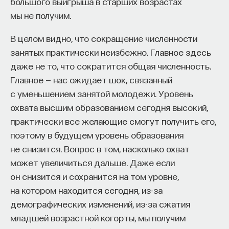
Экономика Японии
большого выигрыша в старших возрастах
мы не получим.
Так же как и в случае Китая и Кореи,
В целом видно, что сокращение численности
определяющим фактором в успехе Японии стали
занятых практически неизбежно. Главное здесь
выдающиеся трудовые ресурсы. Помимо этого,
даже не то, что сократится общая численность.
в стране традиционно была высокая норма
Главное — нас ожидает шок, связанный
сбережения. К сожалению, сейчас ее уже нет.
с уменьшением занятой молодежи. Уровень
В прошлом Япония активно использовала
охвата высшим образованием сегодня высокий,
иностранные технологии. А в настоящее время
практически все желающие смогут получить его,
она не сильно в этом нуждается: в ней одна
поэтому в будущем уровень образования
из самых высоких в мире доля расходов
не снизится. Вопрос в том, насколько охват
на НИОКР (3,4%, ВВП), причем большую часть
может увеличиться дальше. Даже если
этих расходов, в отличие, например, от Китая,
он снизится и сохранится на том уровне,
обеспечивает частный сектор, а не государство.
на котором находится сегодня, из-за
С другой стороны, это достигается очень
демографических изменений, из-за сжатия
низкими расходами на оборону, ведь государство
младшей возрастной когорты, мы получим
надежно прикрыто «американским зонтиком».