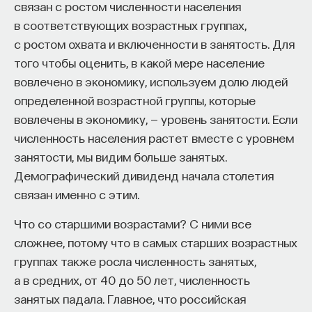
он равняется 46%).
связан с ростом численности населения
работы в индустрии, но стремится развивать
в соответствующих возрастных группах,
необходимые навыки.
В Китае существуют очень мощные банки.
с ростом охвата и включенности в занятость. Для
Четыре крупнейших банка страны входят
Для уже готовых специалистов достаточно
того чтобы оценить, в какой мере население
в десятку крупнейших банков мира по капиталу
оставить информацию о себе: образование, опыт
вовлечено в экономику, используем долю людей
и активам. (Сбербанк России является третьим
работы, навыки, интересы и владение
определенной возрастной группы, которые
в мире по капиталу, но по активам не входит даже
иностранными языками. Команда
Naukka Talents
вовлечены в экономику, — уровень занятости. Если
в топ-100 по версии
The Banker
2014.)
будет искать, где эти навыки могут быть
численность населения растет вместе с уровнем
применены, и поможет найти международную
Благодаря развитой финансовой системе
занятости, мы видим больше занятых.
deep tech
или биотех компанию, где человек
в стране весьма развит и внутренний фондовый
Демографический дивиденд начала столетия
сможет раскрыть свои таланты.​ Для тех, кто ещё
рынок, только за счет первичного размещения
связан именно с этим.
набирается опыта, сервис предлагает вебинары
ценных бумаг на внутреннем рынке (IPO и выпуску
Что со старшими возрастами? С ними все
и индивидуальные консультации, чтобы понять,
акций) в экономику привлекается до 100
сложнее, потому что в самых старших возрастных
как развить необходимые навыки. Позднее будет
миллиардов долларов ежегодно. Вообще же две
группах также росла численность занятых,
запущена серия спецпроектов, рассказывающих
китайские фондовые биржи по капитализации
а в средних, от 40 до 50 лет, численность
о разных индустриях и их устройстве.​
и обороту входят в десятку крупнейших в мире.
занятых падала. Главное, что российская