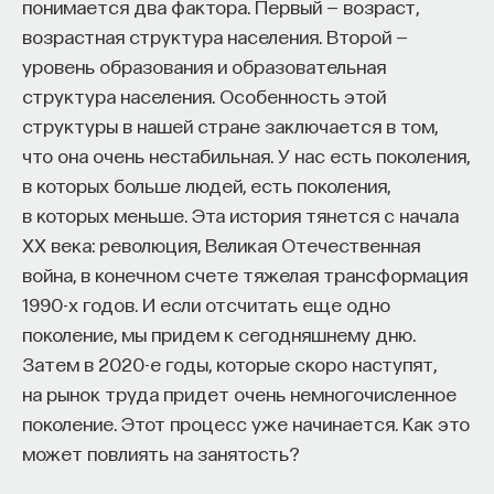
понимается два фактора. Первый — возраст,
позиции», благодаря которым долгое время
изменил медийное пространство на русском
возрастная структура населения. Второй —
обеспечивались высокие темпы роста. Однако
языке. В 2021 году в Лондоне он основал компанию
уровень образования и образовательная
у каждой из азиатских экономик есть и свои
Naukka
, помогающую учёным
структура населения. Особенность этой
особенности.
и предпринимателям превращать их идеи
структуры в нашей стране заключается в том,
в технологии и успешные стартапы. Теперь
Экономика Китая
что она очень нестабильная. У нас есть поколения,
команда ПостНауки запускает новый сервис —
в которых больше людей, есть поколения,
Naukka Talents
, рекрутинговое агентство,
У экономики Китая существует целый ряд
в которых меньше. Эта история тянется с начала
созданное для поддержки специалистов,
преимуществ. В первую очередь (и это самое
XX века: революция, Великая Отечественная
желающих работать в глобальных инновационных
главное) практически неисчерпаемые трудовые
война, в конечном счете тяжелая трансформация
индустриях.
ресурсы: рабочая сила очень мотивированна,
1990-х годов. И если отсчитать еще одно
трудовая этика китайцев находится
поколение, мы придем к сегодняшнему дню.
В ходе работы с научным сообществом Ивар
на высочайшем уровне, у китайцев присутствует
Затем в 2020-е годы, которые скоро наступят,
и его команда обнаружили, что инновационные
стремление получить реальное образование,
на рынок труда придет очень немногочисленное
индустрии испытывают кадровый голод,
а не просто «корочки». У меня перед глазами
поколение. Этот процесс уже начинается. Как это
особенно молодые deep tech и биотех компании.
стоит картина: российские студенты (конечно,
может повлиять на занятость?
Исследование аудитории ПостНауки
не все, но многие) и китайские. У них абсолютно
подтвердило масштаб: более
60%
слушателей