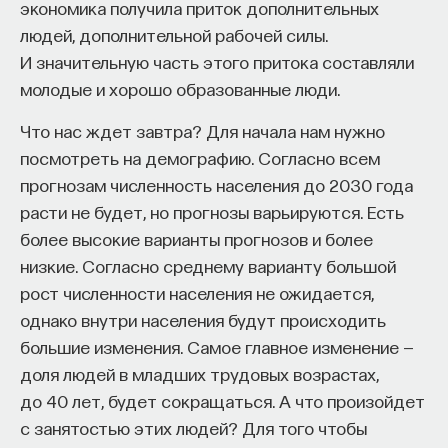
Если у вас есть STEM-образование или опыт
Правительство страны ведет разумную политику
экономика получила приток дополнительных
в исследовательской сфере — это ваш шанс
постепенного открытия и либерализации
людей, дополнительной рабочей силы.
выйти на глобальный уровень. Помогите вместе
экономики. До сих пор существуют серьезные
И значительную часть этого притока составляли
приблизить Четвёртую индустриальную
ограничения на иностранные портфельные
молодые и хорошо образованные люди.
революцию и найти своё место в инновационном
инвестиции, ограничения по балансу капитала
Что нас ждет завтра? Для начала нам нужно
будущем! ​
(то есть препятствие притоку-оттоку «горячих»
посмотреть на демографию. Согласно всем
денег). Но при этом сохраняется общий курс
Заполните анкету и загрузите своё резюме,
прогнозам численность населения до 2030 года
на открытость, в том числе на превращение юаня
чтобы стать участником программы
:
расти не будет, но прогнозы варьируются. Есть
в мировую валюту.
https://postnauka.org/link/tal1125_blog1
более высокие варианты прогнозов и более
В то же время следует отметить и риски,
низкие. Согласно среднему варианту большой
11/24/2025
которые существуют для китайской экономики.
рост численности населения не ожидается,
В первую очередь это возможный «перегрев»
однако внутри населения будут происходить
НАПИСАТЬ НАМ
экономики, создание избыточных мощностей (что
большие изменения. Самое главное изменение —
чревато классическим кризисом
доля людей в младших трудовых возрастах,
перепроизводства). Кроме того, существует
до 40 лет, будет сокращаться. А что произойдет
экологическая проблема (на нее придется
с занятостью этих людей? Для того чтобы
НАД МАТЕРИАЛОМ РАБОТАЛИ