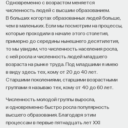
Одновременно с возрастом меняется
разное отношение к учебе. Кроме того, десятки
проекта имеют STEM-образование, при этом
32%
численность людей с высшим образованием.
тысяч китайских студентов, обучающихся
заинтересованы в работе в инновационных
В больших когортах образованных людей больше,
за рубежом, затем возвращаются обратно
компаниях, но не знают, с чего начать.
чем в маленьких. Если мы посмотрим на процессы,
на родину.
которые проходили в начале этого столетия,
Специалисты сталкиваются с тремя ключевыми
Несмотря на отсутствие в Китае политических
примерно до середины нынешнего десятилетия,
барьерами:
партий, политическая система страны устроена
то мы увидим, что численность населения росла,
Недостаток информации о глобальных
таким образом, что в ней есть конкуренция
с ней росла и численность людей младшего
индустриях и карьерных возможностях
и реальная сменяемость власти. Отсюда
возраста на рынке труда. Под младшими я имею
мешает поиску подходящих ваканси; ​
вытекает достаточно эффективная система
в виду здесь тех, кому от 20 до 40 лет.
Непрозрачные механизмы в инновационных
государственного регулирования
Старшими поколениями, старшими возрастными
компаниях усложняют процесс
и экономической политики, а также колоссальные
группами я называю тех, кому от 40 до 60 лет.
трудоустройства​;
государственные инвестиции в развитие
Численность молодой группы выросла,
Стереотипы не позволяют эффективно
инфраструктуры.
и одновременно быстро росла популярность
конкурировать на международном рынке​.
Кроме того, государство делает огромные
высшего образования. Благодаря этим
Что такое Naukka Talents
инвестиции в научно-исследовательские
процессам в первые пятнадцать лет XXI