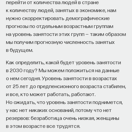
тратить все больше средств). Это должно
перейти от количества людей в стране
привести к неизбежному замедлению темпов
к количеству людей, занятых в экономике, нам
ПостНаука
роста по мере устранения эффекта низкой базы.
нужно скорректировать демографические
команда ПостНауки
Также важным фактором риска является
прогнозы по отдельным возрастным группам
постепенное уменьшение эффекта дешевизны
на уровень занятости этих групп — таким образом
Сения Долгачева
рабочей силы за счет роста благосостояния
мы получим прогнозную численность занятых
редактор ПостНауки
населения (правда, в Китае надеются
в будущем.
нивелировать этот фактор за счет роста
Как определить, какой будет уровень занятости
производительности труда).
в 2030 году? Мы можем положиться на данные
ТЕХНОЛОГИИ
Стоит отметить и усиление имущественного
о нем сегодня. Уровень занятости в возрастах
644 публикации
неравенства, но, похоже, здесь демпфирующим
от 25 лет до предпенсионного возраста стабилен,
фактором выступает конфуцианство как основа
и все, кто может работать, работают.
ТЕХНОЛОГИИ
МАТЕМАТИКА
ОБРАЗОВАНИЕ
национального поведения, а также
Но ожидать, что уровень занятости поднимется,
НАУКА
БИОТЕХНОЛОГИИ
антикоррупционная политика КПК.
у нас нет никаких оснований, потому что нет
резервов: безработица очень низкая, женщины
ПРОГРАММНАЯ ИНЖЕНЕРИЯ
ТОЧНЫЕ НАУКИ
Экономика Кореи
в этом возрасте все трудятся.
СТРОИТЕЛИ БУДУЩЕГО