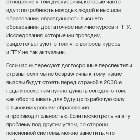
отношение к тем дискуссиям, которые часто
ниже, чем у других развитых стран. Говорить
идут: потребность молодых людей в высшем
о японском «экономическом чуде» имеет смысл
образовании, оправданность высшего
в прошедшем времени, однако какое-то развитие
образования, достаточное наличие курсов и ПТУ.
продолжается, и качество жизни японцев по-
Исследования, которые мы проводим,
прежнему растет, хотя и медленно.
свидетельствуют о том, что вопросы курсов
Основной проблемой страны является огромный
и ПТУ не так актуальны.
государственный долг — сейчас он достигает
Если нас интересуют долгосрочные перспективы
245% от ВВП — и связанная с этим постоянная
страны, если мы не безразличны к тому, какие
угроза дефляции.
вызовы будут стоять перед страной в 2030-е
годы и после, нам нужно думать сегодня о том,
Экономика Индии
как обеспечивать для будущего рабочую силу
К сильным сторонам индийской экономики можно
с высоким уровнем образования
также отнести ее трудовые ресурсы. В данном
и производительностью. Если посмотреть на эту
случае следует особо выделить массовое знание
проблему под другим углом, со стороны
индийцами английского языка и большое
пенсионной системы, можно заметить, что