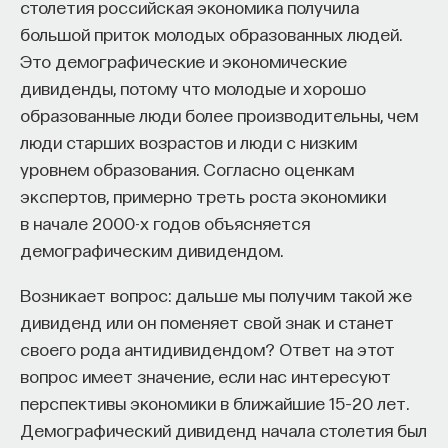
и опытно-конструкторские разработки (НИОКР).
столетия российская экономика получила
Naukka Talents
— это не просто рекрутинговый
По их доле в ВВП — 2% в 2012 году (в России,
большой приток молодых образованных людей.
сервис, а комплексная платформа поддержки
к примеру, эта цифра равняется 1,1%, по данным
Это демографические и экономические
специалистов на пути к карьере в глобальных
WDI) — Китай приближается к наиболее развитым
дивиденды, потому что молодые и хорошо
инновационных индустриях. Сервис помогает
государствам.
образованные люди более производительны, чем
преодолеть существующие барьеры через
люди старших возрастов и люди с низким
Кроме того, следует отметить очень высокую
обучение, карьерное сопровождение и прямые
уровнем образования. Согласно оценкам
норму сбережений и накоплений — она является
связи с компаниями, заинтересованными
экспертов, примерно треть роста экономики
одной из самых высоких в мире — 50% ВВП
в
кадрах.​
высококвалифицированных
в начале 2000-х годов объясняется
(в России эта цифра равняется 28%) на 2012 год.
демографическим дивидендом.
Сервис создан для всех, кто хочет найти свой
Этого удалось достичь благодаря низкой
путь в инновационных индустриях:
налоговой нагрузке: доходы общего
Возникает вопрос: дальше мы получим такой же
правительства составляют всего лишь 20%
Учёных, инженеров и исследователей
дивиденд или он поменяет свой знак и станет
от ВВП страны, у нас же они достигают 41%.
с опытом работы в научной сфере;
своего рода антидивидендом? Ответ на этот
Благодаря этим факторам в стране очень
вопрос имеет значение, если нас интересуют
Специалистов с STEM-образованием,
высокий уровень монетизации экономики (М2/
перспективы экономики в ближайшие 15–20 лет.
желающих сменить сферу деятельности;
ВВП), в 2013 году он достиг 186% (в нашей стране
Демографический дивиденд начала столетия был
Тех, кто пока не имеет достаточного опыта