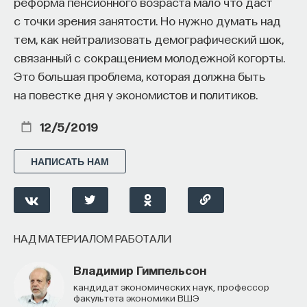
количество образованных людей.
реформа пенсионного возраста мало что даст
с точки зрения занятости. Но нужно думать над
Индия стала демонстрировать высокие темпы
тем, как нейтрализовать демографический шок,
роста начиная с 1990-х годов, после перехода
связанный с сокращением молодежной когорты.
к либерализации экономики и открытия рынка для
Это большая проблема, которая должна быть
иностранного капитала. Важным фактором здесь
на повестке дня у экономистов и политиков.
является большая и богатая индийская диаспора
за рубежом и ее денежные вливания в индийскую
12/5/2019
экономику. Однако и до этого в стране была
достаточно развитая промышленность, во многом
НАПИСАТЬ НАМ
построенная Великобританией, и благодаря этому
в 90-х стало возможно провести быструю
диверсификацию экономики. В Индии удалось
создать довольно развитый и ликвидный рынок
НАД МАТЕРИАЛОМ РАБОТАЛИ
акций, который реально работает как инструмент
Владимир Гимпельсон
привлечения инвестиций в экономику.
кандидат экономических наук, профессор
факультета экономики ВШЭ
Однако в стране остается гигантское количество