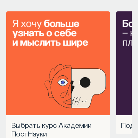
Внеси свой вклад в дело
просвещения!
ПОДДЕРЖАТЬ ПОСТНАУКУ
Выбрать курс Академии
Под
ПостНауки