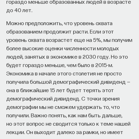
гораздо меньше образованных людей в возрасте
до 40 лет.
В начале экономических реформ в стране
происходило активное заимствование западных
Можно предположить, что уровень охвата
экономических и политических институтов,
образованием продолжит расти. Если этот
однако это не было бездумным копированием —
уровень охвата возрастет еще на 5%, мы получим
опора всегда шла на традиционные японские
более высокие оценки численности молодых
ценности. Так же как и в Корее, после войны
людей, занятых в экономике в 2030 году. Но это
государство активно поддерживало и помогало
будет гораздо меньше, чем было в 2015-м.
развитию японских ФПГ — кэйрэцу. В стране
Экономика в начале этого столетия не просто
велась активная промышленная политика,
получила большой демографический дивиденд —
развивалось индикативное планирование (то есть
она в ближайшие 15 лет будет терять этот
центрального плана как такового не было, однако
демографический дивиденд. С точки зрения
правительство пыталось стимулировать
демографии мы не сможем удержать то, что
отдельные важные для него секторы экономики).
получили. Важно понять, как нам быть дальше,
но этот вопрос не сводится только к теме нашей
Начиная с 1990-х годов темпы роста в Японии
лекции. Он выходит далеко за рамки, но имеет
сильно замедлились, сейчас они почти в два раза