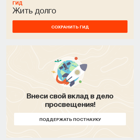
ГИД
Жить долго
СОХРАНИТЬ ГИД
ЭКОНОМИКА
412 публикаций
ЭКОНОМИКА
КИТАЙ
ФИНАНСОВЫЙ РЫНОК
ЯПОНИЯ
ЭКОНОМИЧЕСКОЕ НЕРАВЕНСТВО
ИНДИЯ
КОРЕЯ
СОЦИАЛЬНЫЕ НАУКИ
Внеси свой вклад в дело
ЖУРНАЛ
просвещения!
ПОДДЕРЖАТЬ ПОСТНАУКУ