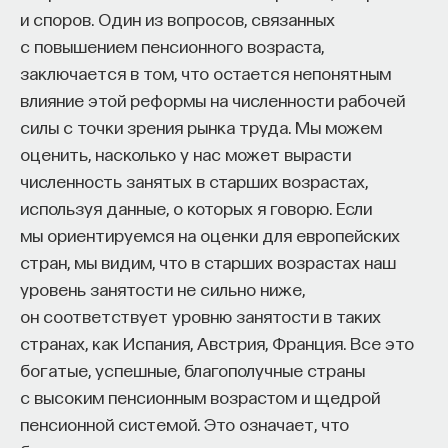
и споров. Один из вопросов, связанных
капитал (в Корее очень высокий индекс
с повышением пенсионного возраста,
человеческого капитала (HDI); в 2013 году
заключается в том, что остается непонятным
он равнялся 0,89 — это чуть выше, чем в Японии).
влияние этой реформы на численности рабочей
Если говорить о политической системе,
силы с точки зрения рынка труда. Мы можем
то в первые два десятилетия экономических
оценить, насколько у нас может вырасти
реформ в Корее была диктатура (или
численность занятых в старших возрастах,
просвещенный авторитаризм), и только затем
используя данные, о которых я говорю. Если
начался постепенный переход к демократии.
мы ориентируемся на оценки для европейских
стран, мы видим, что в старших возрастах наш
Для корейской экономики существует два
уровень занятости не сильно ниже,
главных риска: первый и главный — это
он соответствует уровню занятости в таких
непредсказуемый северный сосед — КНДР,
странах, как Испания, Австрия, Франция. Все это
а также постоянное усиление конкуренции
богатые, успешные, благополучные страны
со стороны Китая (у двух стран очень близкая
с высоким пенсионным возрастом и щедрой
структура промышленности).
пенсионной системой. Это означает, что