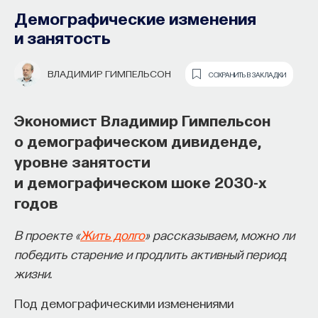
Демографические изменения
и занятость
ВЛАДИМИР ГИМПЕЛЬСОН
СОХРАНИТЬ В ЗАКЛАДКИ
Экономист Владимир Гимпельсон
о демографическом дивиденде,
уровне занятости
О причинах азиатского
Основатель ПостНауки Ивар
и демографическом шоке 2030-х
«экономического чуда», темпах роста
Максутов запускает сервис, который
годов
и трудовой этике
поможет найти свою нишу
В проекте «
Жить долго
» рассказываем, можно ли
в глобальных deep tech и биотех
К общим преимуществам всех экономических
победить старение и продлить активный период
компаниях
систем Восточной Азии можно отнести огромные
жизни.
и неприхотливые трудовые ресурсы, а также
В 2012 году
Ивар Максутов
создал проект
Под демографическими изменениями
общие для этих стран «низкие стартовые
ПостНаука, который дал голос учёным и навсегда