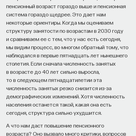
между крупным корейским капиталом
пенсионный возраст гораздо выше и пенсионная
(финансово-промышленными группами, так
система гораздо щедрее. Это дает нам
ПОДДЕРЖАТЬ ПОСТНАУКУ
называемыми чеболями) и государством.
некоторые ориентиры. Когда мы оцениваем
структуру занятости по возрастам в 2030 году
Так же как и в Китае, еще одним фактором,
и сравниваем ее с тем, что у нас есть сегодня,
приведшим к бурному экономическому росту,
мы видим процесс, во многом обратный тому, что
стала низкая налоговая нагрузка. Благодаря
наблюдался в первые пятнадцать лет нынешнего
этому в стране существует высокая норма
столетия. Если сначала численность занятых
сбережений и накоплений (примерно 35%).
в возрасте до 40 лет сильно выросла,
Правительство Кореи проводило постепенную
то в следующем пятнадцатилетии эта
либерализацию экономики по отношению
численность занятых резко снизится из-за
к иностранному капиталу в виде прямых
демографических изменений. Хотя численность
инвестиций, но полное открытие корейского
населения останется такой, какая она есть
рынка произошло только в конце 1990-х после
сегодня, структура сильно ухудшится.
азиатского кризиса. Страна занимается
А что нам даст повышение пенсионного
активным импортом технологий и знаний.
возраста? Оно вызвало много критики, вопросов
Происходят большие инвестиции в человеческий