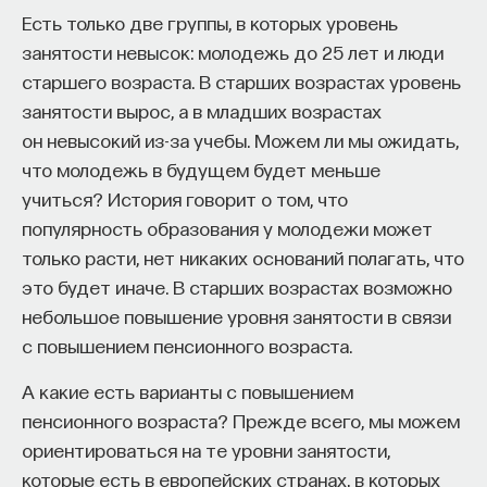
Если говорить о Корее, то одной из основных
Есть только две группы, в которых уровень
причин, позволивших добиться «экономического
занятости невысок: молодежь до 25 лет и люди
чуда» в этой стране, стал фактор трудовой этики.
старшего возраста. В старших возрастах уровень
ПАРТНЁР ПРОЕКТА
Я бы поставил его на первое место, что также
занятости вырос, а в младших возрастах
справедливо и в отношении Японии.
он невысокий из-за учебы. Можем ли мы ожидать,
что молодежь в будущем будет меньше
Развитие Кореи после 1953 года проходило при
учиться? История говорит о том, что
очень сильной поддержке США с крупными
популярность образования у молодежи может
Что такое партнёрский материал?
вливаниями иностранного капитала в форме
только расти, нет никаких оснований полагать, что
займов (при фактическом запрете прямых
это будет иначе. В старших возрастах возможно
инвестиций до 1980-х годов). Помимо финансовой
небольшое повышение уровня занятости в связи
поддержки в стране, шло активное
с повышением пенсионного возраста.
заимствование западных институтов,
в особенности в сфере законодательства
А какие есть варианты с повышением
и политического устройства.
пенсионного возраста? Прежде всего, мы можем
ориентироваться на те уровни занятости,
Внеси свой вклад в дело
В стране была налажена очень тесная связь
которые есть в европейских странах, в которых
просвещения!