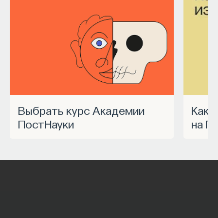
Выбрать курс Академии
Как запустить спецпроект
ПостНауки
на П