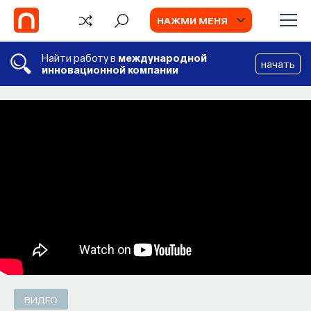
НАЖМИ МЕНЯ
Найти работу в
международной
начать
инновационной компании
СОБЫТИЯ
Философский поиск: начала
Как философия помогает составлять
собственное мнение о происходящем
в мире?
ПОСТНАУКА
СОХРАНИТЬ В ЗАКЛАДКИ
ВИДЕО