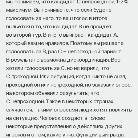
мы понимаем, что кандидат C непроходной, 1–2%
максимум. Вы понимаете, что если будете
голосовать за него, то ваш голос в итоге
НАД МАТЕРИАЛОМ РАБОТАЛИ
выльется в то, что кандидат B не пройдет
во второй тур. В итоге выиграет кандидат A,
ПостНаука
который вам не нравился. Поэтому вы решаете
команда ПостНауки
голосовать за B, раз C — непроходной вариант.
В результате возможна дискоординация. Все
хотели голосовать за C, но не верили, что
НАУКА
C проходной. Или ситуация, когда никто не знал,
237 публикаций
проходной он или непроходной, но заказали опрос,
на котором объявили результаты, что
НАУКА
ЖУРНАЛ
C непроходной. Такое в некоторых странах
ФИЛОСОФСКИЙ ПОИСК: НАЧАЛА
случается. Такими опросами люди хотят повлиять
на ситуацию. Человек создает в голове
некоторые представления о действиях других
игроков и о том, какие у них функции выигрыша.