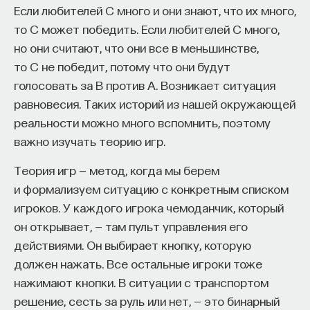
Если любителей C много и они знают, что их много,
то C может победить. Если любителей C много,
но они считают, что они все в меньшинстве,
то C не победит, потому что они будут
голосовать за B против A. Возникает ситуация
равновесия. Таких историй из нашей окружающей
реальности можно много вспомнить, поэтому
КУРС
Философский поиск: начала
важно изучать теорию игр.
Теория игр — метод, когда мы берем
СОХРАНИТЬ КУРС
и формализуем ситуацию с конкретным списком
игроков. У каждого игрока чемоданчик, который
он открывает, — там пульт управления его
действиями. Он выбирает кнопку, которую
должен нажать. Все остальные игроки тоже
нажимают кнопки. В ситуации с транспортом
решение, сесть за руль или нет, — это бинарный