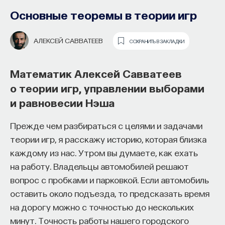
Основные теоремы в теории игр
АЛЕКСЕЙ САВВАТЕЕВ
СОХРАНИТЬ В ЗАКЛАДКИ
Математик Алексей Савватеев
о теории игр, управлении выборами
и равновесии Нэша
Как философия помогает составлять
собственное мнение
Прежде чем разбираться с целями и задачами
о происходящем в мире?
теории игр, я расскажу историю, которая близка
каждому из нас. Утром вы думаете, как ехать
Как философия помогает понять мир, в котором
на работу. Владельцы автомобилей решают
мы живем, расширять собственные
вопрос с пробками и парковкой. Если автомобиль
представления об окружающей
оставить около подъезда, то предсказать время
действительности и познавать самого себя?
на дорогу можно с точностью до нескольких
Ответы на эти и другие вопросы можно найти,
минут. Точность работы нашего городского
записавшись
на курс «Философский поиск: