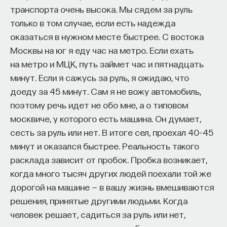
транспорта очень высока. Мы сядем за руль
начала»
.
только в том случае, если есть надежда
Слушатели курса убедятся в том, что
оказаться в нужном месте быстрее. С востока
философский поиск — это не только каскад
Москвы на юг я еду час на метро. Если ехать
занимательных головоломок, но и набор
на метро и МЦК, путь займет час и пятнадцать
инструментов, жизненно необходимых для
минут. Если я сажусь за руль, я ожидаю, что
современного человека.
доеду за 45 минут. Сам я не вожу автомобиль,
поэтому речь идет не обо мне, а о типовом
Пройдя этот курс, вы:
москвиче, у которого есть машина. Он думает,
— Овладеете ключевыми для независимого
сесть за руль или нет. В итоге сел, проехал 40–45
мышления навыками: научитесь критически
минут и оказался быстрее. Реальность такого
воспринимать информацию и логично
расклада зависит от пробок. Пробка возникает,
и аргументированно доказывать свою точку
когда много тысяч других людей поехали той же
зрения.
дорогой на машине — в вашу жизнь вмешиваются
решения, принятые другими людьми. Когда
— Узнаете, как философия отвечает
человек решает, садиться за руль или нет,
на основополагающие вопросы человечества: что