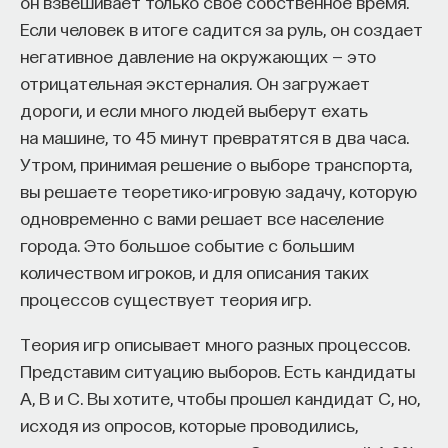
он взвешивает только свое собственное время.
такое пространство и что такое время? Что
Если человек в итоге садится за руль, он создает
значит мыслить и что представляет собой наше
негативное давление на окружающих — это
сознание? Реальна ли реальность и откуда
отрицательная экстерналия. Он загружает
мы знаем то, что знаем? Существует ли в мире
дороги, и если много людей выберут ехать
свобода?
на машине, то 45 минут превратятся в два часа.
— Переосмыслите границы доверия
Утром, принимая решение о выборе транспорта,
собственному знанию.
вы решаете теоретико-игровую задачу, которую
одновременно с вами решает все население
Автор курса:
Диана Гаспарян
— кандидат
города. Это большое событие с большим
философских наук, профессор Школы философии
количеством игроков, и для описания таких
и культурологии факультета гуманитарных наук
процессов существует теория игр.
НИУ ВШЭ.
Теория игр описывает много разных процессов.
3/30/2022
Представим ситуацию выборов. Есть кандидаты
A, B и C. Вы хотите, чтобы прошел кандидат C, но,
НАПИСАТЬ НАМ
исходя из опросов, которые проводились,