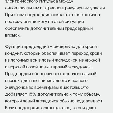
электрического импульса между
синоатриальным и атриовентрикулярным узлами.
При этом предсердия сокращаются хаотично,
Основным вызовом являются
НАД МАТЕРИАЛОМ РАБОТАЛИ
поэтому они не могут в этой ситуации
многомасштабные модели, где
обеспечить дополнительный предсердный
мы используем совершенно разную физику
ПостНаука
впрыск.
для описания атомистических
команда ПостНауки
и гидродинамических расчетов. Чтобы
Функция предсердий — резервуар для крови,
модель эффективно работала в рамках
кондуит, который обеспечивает переход крови
НАУКА
из легочных вен в левый желудочек, из нижней
компьютерного кода, необходимо
237 публикаций
и верхней полой вены в правый желудочек.
эффективно передать эту
Предсердия обеспечивают дополнительный
многомасштабность в пределах
НАУКА
ЖУРНАЛ
впрыск для наполнения левого и правого
многомасштабного вычисления. Грубо
желудочка во время фазы диастолы. Это
ФИЛОСОФСКИЙ ПОИСК: НАЧАЛА
говоря, если у нас есть быстро
добавляет 15% дополнительно к тому объему,
протекающий процесс, то он должен
который левый желудочек обычно подсасывает.
насчитывать и обмениваться данными
Если предсердия сокращаются, то они дают
гораздо чаще, чем более длительные