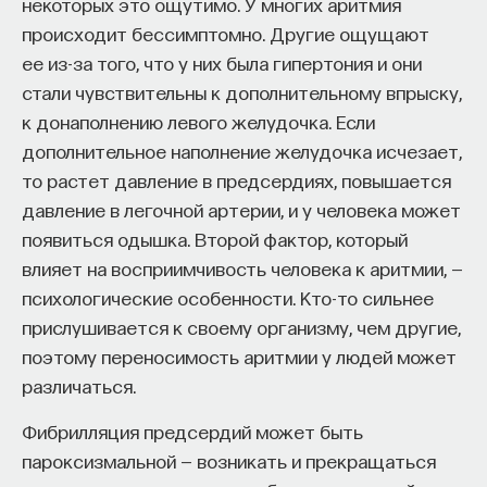
некоторых это ощутимо. У многих аритмия
Astronautics (AIAA), Member of the Aeroacoustics
Section of the Acoustics Panel of RAS
Внеси свой вклад в дело
происходит бессимптомно. Другие ощущают
просвещения!
ее из-за того, что у них была гипертония и они
БИОЛОГИЯ
стали чувствительны к дополнительному впрыску,
1297 публикаций
к донаполнению левого желудочка. Если
ПОДДЕРЖАТЬ ПОСТНАУКУ
дополнительное наполнение желудочка исчезает,
БИОЛОГИЯ
МЕДИЦИНА
то растет давление в предсердиях, повышается
давление в легочной артерии, и у человека может
ИНФОРМАЦИОННЫЕ ТЕХНОЛОГИИ
появиться одышка. Второй фактор, который
БИОМЕДИЦИНА
COLLOQUIUM
влияет на восприимчивость человека к аритмии, —
психологические особенности. Кто-то сильнее
МОЛЕКУЛЯРНАЯ БИОЛОГИЯ
БИОХИМИЯ
прислушивается к своему организму, чем другие,
СУПЕРКОМПЬЮТЕРЫ
ЕСТЕСТВЕННЫЕ НАУКИ
поэтому переносимость аритмии у людей может
различаться.
Фибрилляция предсердий может быть
пароксизмальной — возникать и прекращаться