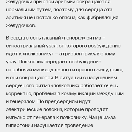
желудочки при этой аритмии сокращаются
такое пространство и что такое время? Что
нормальным путем, поэтому для сердца эта
значит мыслить и что представляет собой наше
аритмия не настолько опасна, как фибрилляция
Если мы хотим предложить новый
сознание? Реальна ли реальность и откуда
желудочков.
мы знаем то, что знаем? Существует ли в мире
микроприбор для доставки макромолекулы
свобода?
из точки А в точку Б, нужно, чтобы она при
В сердце есть главный «генерал» ритма —
синоатриальный узел, от которого возбуждение
этом не диффундировала, чтобы не было
— Переосмыслите границы доверия
идет к «полковнику» — атриовентрикулярному
никаких конформационных изменений,
собственному знанию.
узлу. Полковник передает возбуждение
то есть чтобы это была та же самая
Автор курса:
Диана Гаспарян
— кандидат
на рабочий миокард левого и правого желудочка,
молекула в точках А и Б. Для этого
философских наук, профессор Школы философии
и они сокращаются. В ситуации с нарушением
необходимо оптимизировать геометрию
и культурологии факультета гуманитарных наук
сердечного ритма «полковник» работает очень
прибора, нужны довольно быстрые методы
НИУ ВШЭ.
корректно, проблема в коммуникации между ним
расчета. Мы не можем себе позволить
и генералом. По предсердиям идут
3/30/2022
считать на суперкомпьютере
электрические волокна, которые проводят
с атомистическим разрешением весь этот
импульс от генерала к полковнику. Чаще из-за
НАПИСАТЬ НАМ
гипертонии нарушается проведение
прибор: это просто неэффективно.