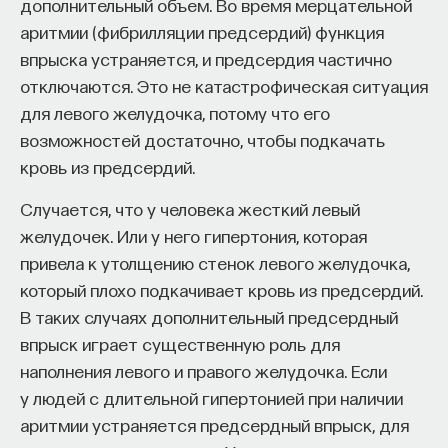
дополнительный объем. Во время мерцательной
процессы, например гидродинамика.
аритмии (фибрилляции предсердий) функция
впрыска устраняется, и предсердия частично
отключаются. Это не катастрофическая ситуация
4/15/2014
для левого желудочка, потому что его
возможностей достаточно, чтобы подкачать
НАПИСАТЬ НАМ
кровь из предсердий.
КУРС
Философский поиск: начала
Случается, что у человека жесткий левый
желудочек. Или у него гипертония, которая
привела к утолщению стенок левого желудочка,
СОХРАНИТЬ КУРС
НАД МАТЕРИАЛОМ РАБОТАЛИ
который плохо подкачивает кровь из предсердий.
В таких случаях дополнительный предсердный
Сергей Карабасов
впрыск играет существенную роль для
Senior Lecturer in Modelling and Simulation
at School of Engineering and Materials Science
наполнения левого и правого желудочка. Если
at Queen Mary University of London, Visiting
Professor at TSAGI, Visiting Researcher
у людей с длительной гипертонией при наличии
at University of Cambridge, Royal Society
аритмии устраняется предсердный впрыск, для
University Research Fellow, Senior Member of the
American Institute of Aeronautics and