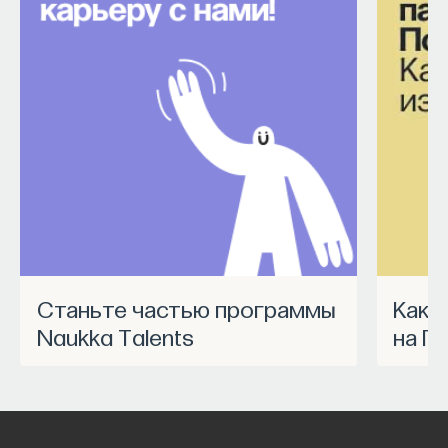
Станьте частью программы
Как запустить спецпроект
Naukka Talents
на П