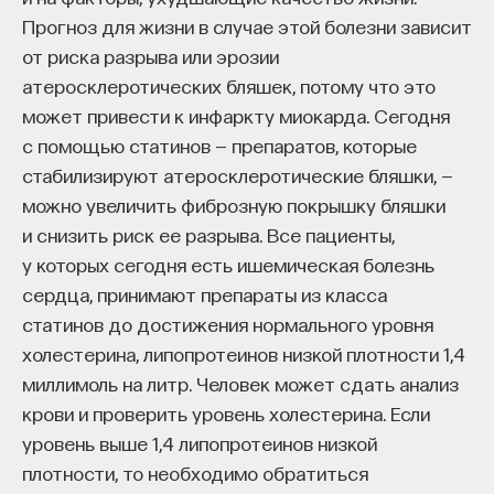
Прогноз для жизни в случае этой болезни зависит
ПостНаука
от риска разрыва или эрозии
команда ПостНауки
атеросклеротических бляшек, потому что это
может привести к инфаркту миокарда. Сегодня
с помощью статинов — препаратов, которые
Сения Долгачева
стабилизируют атеросклеротические бляшки, —
редактор ПостНауки
можно увеличить фиброзную покрышку бляшки
и снизить риск ее разрыва. Все пациенты,
у которых сегодня есть ишемическая болезнь
ТЕХНОЛОГИИ
сердца, принимают препараты из класса
644 публикации
статинов до достижения нормального уровня
холестерина, липопротеинов низкой плотности 1,4
ТЕХНОЛОГИИ
МАТЕМАТИКА
ОБРАЗОВАНИЕ
миллимоль на литр. Человек может сдать анализ
НАУКА
БИОТЕХНОЛОГИИ
крови и проверить уровень холестерина. Если
уровень выше 1,4 липопротеинов низкой
ПРОГРАММНАЯ ИНЖЕНЕРИЯ
ТОЧНЫЕ НАУКИ
плотности, то необходимо обратиться
СТРОИТЕЛИ БУДУЩЕГО