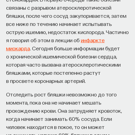
проекта имеют STEM-образование, при этом
32%
связаны с разрывом атеросклеротической
заинтересованы в работе в инновационных
бляшки, после чего сосуд закупоривается, затем
компаниях, но не знают, с чего начать.
все ниже по течению начинает испытывать
острую ишемию, недостаток кислорода. Частично
Специалисты сталкиваются с тремя ключевыми
я говорил об этом в лекции об
инфаркте
барьерами:
миокарда
. Сегодня больше информации будет
Недостаток информации о глобальных
о хронической ишемической болезни сердца,
индустриях и карьерных возможностях
которая часто вызвана атеросклеротическими
мешает поиску подходящих ваканси; ​
бляшками, которые постепенно растут
Непрозрачные механизмы в инновационных
в просвете коронарных артерий.
компаниях усложняют процесс
Отследить рост бляшки невозможно до того
трудоустройства​;
момента, пока она не начинает мешать
Стереотипы не позволяют эффективно
прохождению крови. Она затрудняет кровоток,
конкурировать на международном рынке​.
когда начинает занимать 60% сосуда. Если
человек находится в покое, то он может
Что такое Naukka Talents
не ощущать наличие 60% бляшки в одном