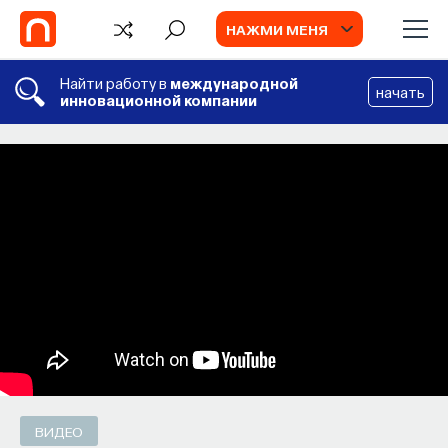
НАЖМИ МЕНЯ
Найти работу в
международной
начать
инновационной компании
БЛОГ
Запуск рекрутингового сервиса
Naukka Talents
Основатель ПостНауки Ивар Максутов
запускает сервис, который поможет найти
свою нишу в глобальных deep tech и биотех
компаниях
ПОСТНАУКА
СОХРАНИТЬ В ЗАКЛАДКИ
ВИДЕО