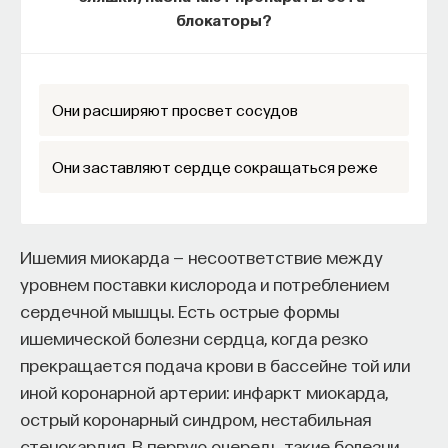
блокаторы?
изменил медийное пространство на русском
языке. В 2021 году в Лондоне он основал компанию
Naukka
, помогающую учёным
и предпринимателям превращать их идеи
Они расширяют просвет сосудов
в технологии и успешные стартапы. Теперь
команда ПостНауки запускает новый сервис —
Они заставляют сердце сокращаться реже
Naukka Talents
, рекрутинговое агентство,
созданное для поддержки специалистов,
желающих работать в глобальных инновационных
Ишемия миокарда — несоответствие между
индустриях.
уровнем поставки кислорода и потреблением
В ходе работы с научным сообществом Ивар
сердечной мышцы. Есть острые формы
и его команда обнаружили, что инновационные
ишемической болезни сердца, когда резко
индустрии испытывают кадровый голод,
прекращается подача крови в бассейне той или
особенно молодые deep tech и биотех компании.
иной коронарной артерии: инфаркт миокарда,
Исследование аудитории ПостНауки
острый коронарный синдром, нестабильная
подтвердило масштаб: более
60%
слушателей
стенокардия. В первую очередь такие болезни