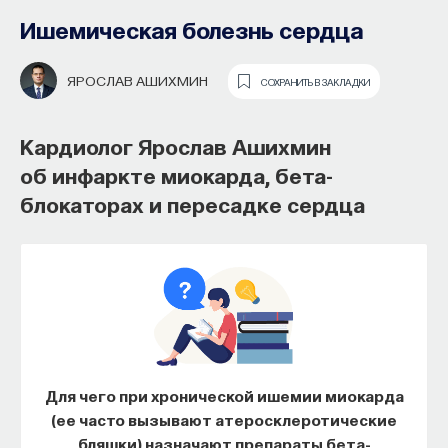
Ишемическая болезнь сердца
ЯРОСЛАВ АШИХМИН
СОХРАНИТЬ В ЗАКЛАДКИ
Кардиолог Ярослав Ашихмин
об инфаркте миокарда, бета-
блокаторах и пересадке сердца
Основатель ПостНауки Ивар
Максутов запускает сервис, который
поможет найти свою нишу
в глобальных deep tech и биотех
компаниях
Для чего при хронической ишемии миокарда
В 2012 году
Ивар Максутов
создал проект
(ее часто вызывают атеросклеротические
ПостНаука, который дал голос учёным и навсегда
бляшки) назначают препараты бета-