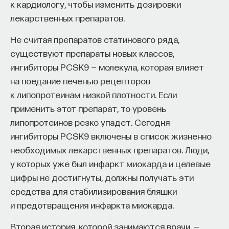
к кардиологу, чтобы изменить дозировки
лекарственных препаратов.
Не считая препаратов статинового ряда,
ПАРТНЁР ПРОЕКТА
существуют препараты новых классов,
ингибиторы PCSK9 — молекула, которая влияет
на поедание печенью рецепторов
к липопротеинам низкой плотности. Если
применить этот препарат, то уровень
Что такое партнёрский материал?
липопротеинов резко упадет. Сегодня
ингибиторы PCSK9 включены в список жизненно
необходимых лекарственных препаратов. Люди,
у которых уже был инфаркт миокарда и целевые
цифры не достигнуты, должны получать эти
средства для стабилизирования бляшки
и предотвращения инфаркта миокарда.
Внеси свой вклад в дело
Вторая история, которой занимаются врачи, —
просвещения!