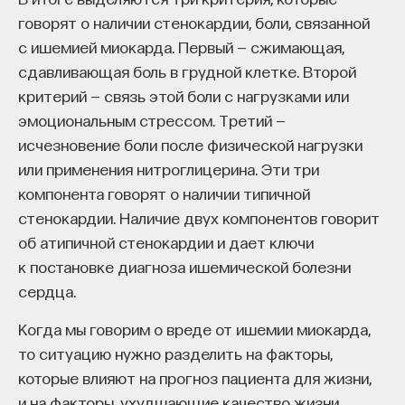
Если у вас есть STEM-образование или опыт
говорят о наличии стенокардии, боли, связанной
в исследовательской сфере — это ваш шанс
с ишемией миокарда. Первый — сжимающая,
выйти на глобальный уровень. Помогите вместе
сдавливающая боль в грудной клетке. Второй
приблизить Четвёртую индустриальную
критерий — связь этой боли с нагрузками или
революцию и найти своё место в инновационном
эмоциональным стрессом. Третий —
будущем! ​
исчезновение боли после физической нагрузки
Заполните анкету и загрузите своё резюме,
или применения нитроглицерина. Эти три
чтобы стать участником программы
:
компонента говорят о наличии типичной
https://postnauka.org/link/tal1125_blog1
стенокардии. Наличие двух компонентов говорит
об атипичной стенокардии и дает ключи
11/24/2025
к постановке диагноза ишемической болезни
сердца.
НАПИСАТЬ НАМ
Когда мы говорим о вреде от ишемии миокарда,
то ситуацию нужно разделить на факторы,
которые влияют на прогноз пациента для жизни,
и на факторы, ухудшающие качество жизни.
НАД МАТЕРИАЛОМ РАБОТАЛИ