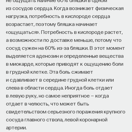
Naukka Talents
— это не просто рекрутинговый
из сосудов сердца. Когда возникает физическая
сервис, а комплексная платформа поддержки
нагрузка, потребность в кислороде сердца
специалистов на пути к карьере в глобальных
возрастает, поэтому бляшка начинает
инновационных индустриях. Сервис помогает
«ощущаться». Потребность в кислороде растет,
преодолеть существующие барьеры через
а возможности по доставке меньше, потому что
обучение, карьерное сопровождение и прямые
сосуд сужен на 60% из-за бляшки. В этот момент
связи с компаниями, заинтересованными
выделяется аденозин и определенные вещества
в
кадрах.​
в миокарде, которые приводят к ощущению боли
высококвалифицированных
в грудной клетке. Эта боль сжимает
Сервис создан для всех, кто хочет найти свой
и сдавливает в середине грудной клетки или
путь в инновационных индустриях:
слева в области сердца. Иногда боль отдает
Учёных, инженеров и исследователей
в левую руку, но самое неприятное — когда
с опытом работы в научной сфере;
отдает в челюсть, что может быть
Специалистов с STEM-образованием,
свидетельством серьезного поражения крупного
желающих сменить сферу деятельности;
сосуда главного ствола, левой коронарной
артерии.
Тех, кто пока не имеет достаточного опыта