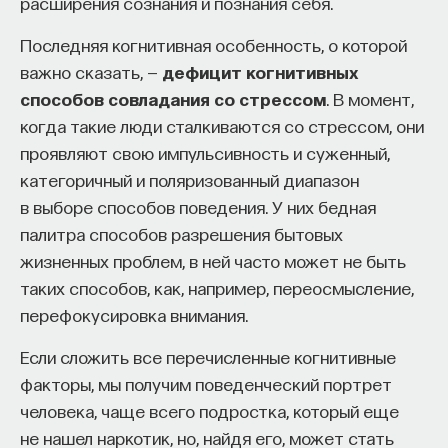
расширения сознания и познания себя.
ПостНаука
Последняя когнитивная особенность, о которой
ПСИХОЛОГИЯ
ПСИХОЛОГИЯ РАЗВИТИЯ
команда ПостНауки
важно сказать, —
дефицит когнитивных
СОЦИАЛЬНЫЕ НАУКИ
ЖУРНАЛ
способов совладания со стрессом
. В момент,
когда такие люди сталкиваются со стрессом, они
Сения Долгачева
проявляют свою импульсивность и суженный,
редактор ПостНауки
категоричный и поляризованный диапазон
в выборе способов поведения. У них бедная
палитра способов разрешения бытовых
ТЕХНОЛОГИИ
жизненных проблем, в ней часто может не быть
644 публикации
таких способов, как, например, переосмысление,
перефокусировка внимания.
ТЕХНОЛОГИИ
МАТЕМАТИКА
ОБРАЗОВАНИЕ
Внеси свой вклад в дело
Если сложить все перечисленные когнитивные
просвещения!
НАУКА
БИОТЕХНОЛОГИИ
факторы, мы получим поведенческий портрет
ПРОГРАММНАЯ ИНЖЕНЕРИЯ
ТОЧНЫЕ НАУКИ
человека, чаще всего подростка, который еще
ПОДДЕРЖАТЬ ПОСТНАУКУ
не нашел наркотик, но, найдя его, может стать
СТРОИТЕЛИ БУДУЩЕГО