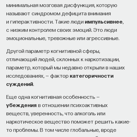
Если у вас есть STEM-образование или опыт
минимальная мозговая дисфункция, которую
в исследовательской сфере — это ваш шанс
называют синдромом дефицита внимания
НАПИСАТЬ НАМ
выйти на глобальный уровень. Помогите вместе
и гиперактивности. Такие люди
импульсивнее
,
приблизить Четвёртую индустриальную
с низким контролем своих эмоций. Это люди
революцию и найти своё место в инновационном
эмоциональные, тревожные или агрессивные.
будущем! ​
НАД МАТЕРИАЛОМ РАБОТАЛИ
Другой параметр когнитивной сферы,
Заполните анкету и загрузите своё резюме,
отличающий людей, склонных к наркотизации,
Кирилл Хломов
чтобы стать участником программы
:
параметр, который мы недавно открыли в наших
кандидат психологических наук, старший
https://postnauka.org/link/tal1125_blog1
исследованиях, — фактор
категоричности
научный сотрудник лаборатории когнитивных
исследований ИОН РАНХиГС
суждений
.
11/24/2025
Алиса Горбунова
Еще одна когнитивная особенность —
шеф-редактор ПостНауки
НАПИСАТЬ НАМ
убеждения
в отношении психоактивных
веществ, уверенность, что алкоголь или
наркотическое вещество поможет решить какие-
ПСИХОЛОГИЯ
то проблемы. В том числе глобальные, вроде
549 публикаций
НАД МАТЕРИАЛОМ РАБОТАЛИ