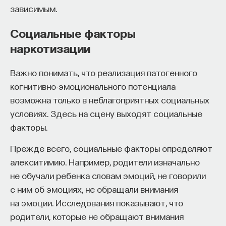
зависимым.
Социальные факторы
наркотизации
ПАРТНЁР ПРОЕКТА
Важно понимать, что реализация патогенного
когнитивно-эмоционального потенциала
возможна только в неблагоприятных социальных
Что такое партнёрский материал?
условиях. Здесь на сцену выходят социальные
факторы.
Прежде всего, социальные факторы определяют
алекситимию. Например, родители изначально
не обучали ребенка словам эмоций, не говорили
с ним об эмоциях, не обращали внимания
на эмоции. Исследования показывают, что
Внеси свой вклад в дело
родители, которые не обращают внимания
просвещения!