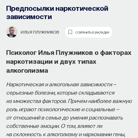
Предпосылки наркотической
зависимости
ИЛЬЯ ПЛУЖНИКОВ
СОХРАНИТЬ В ЗАКЛАДКИ
Психолог Илья Плужников о факторах
наркотизации и двух типах
Роль родителей, друзей и блогеров
алкоголизма
Основатель ПостНауки Ивар
в интернете
Наркотическая и алкогольная зависимости —
Максутов запускает сервис, который
В подростковом возрасте человек впервые
серьезные болезни, которые складываются
поможет найти свою нишу
всерьез задумывается о событиях, которые еще
из множества факторов. Причем наиболее важную
в глобальных deep tech и биотех
не связаны с ним напрямую: это общемировые
роль играют психологические и социальные —
компаниях
новости, противоборства партий, действия
от отношений в семье до умения распознавать
политиков и другое. К кому подростки склонны
собственные эмоции. О том, влияют ли
В 2012 году
Ивар Максутов
создал проект
прислушиваться в этих вопросах? Об этом
на склонность к алкоголизму и наркомании гены,
ПостНаука, который дал голос учёным и навсегда