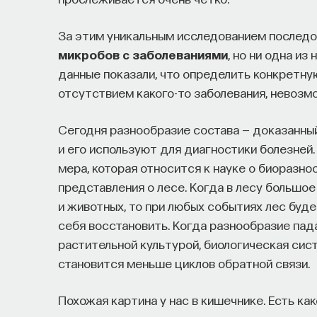
За этим уникальным исследованием последов
микробов с заболеваниями
, но ни одна из
данные показали, что определить конкретную
отсутствием какого-то заболевания, невозм
Сегодня разнообразие состава — доказанный
и его используют для диагностики болезней
мера, которая относится к науке о биоразно
представления о лесе. Когда в лесу большое
и животных, то при любых событиях лес буд
себя восстановить. Когда разнообразие пада
растительной культурой, биологическая сис
становится меньше циклов обратной связи.
Похожая картина у нас в кишечнике. Есть ка