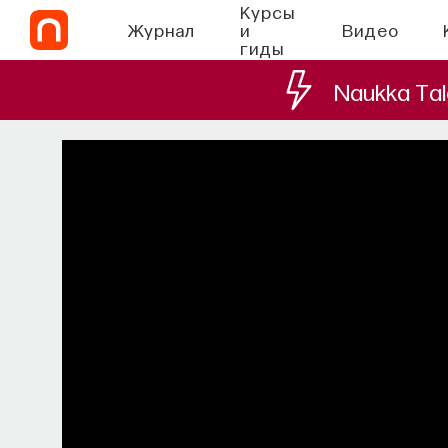
Курсы
Журнал
и
Видео
гиды
Naukka Tal