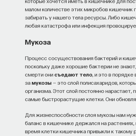
которые хочется иметь в кишечнике для пос
малом количестве этих микробов кишечник п
забирать у нашего тела ресурсы. Либо кише
любая катастрофа или инфекция провоцируе
Мукоза
Процесс сосуществования бактерий и кишеч
поскольку даже хорошие бактерии не знают, 
смерти они
съедают тело
, и это в порядке
за
мукозы
— это слой полисахаридов, кото
организма. Этот слой постоянно нарастает, 
самые быстрорастущие клетки. Они обновляю
Для жизнеспособности слоя мукозы нам нуж
баланс в кишечнике держался на растениях,
время клетки кишечника привыкли к такому 