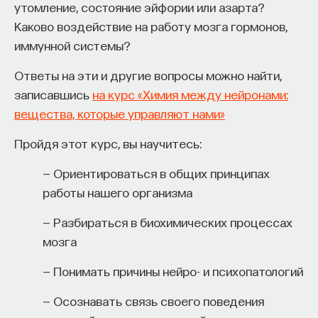
утомление, состояние эйфории или азарта?
БИОЛОГИЯ
МОЗГ
ГЕНЕТИКА
КЛИМАТ
Каково воздействие на работу мозга гормонов,
иммунной системы?
РЕТРОВИРУСЫ
ЕСТЕСТВЕННЫЕ НАУКИ
Ответы на эти и другие вопросы можно найти,
ЖУРНАЛ
записавшись
на курс «Химия между нейронами:
вещества, которые управляют нами»
Пройдя этот курс, вы научитесь:
— Ориентироваться в общих принципах
работы нашего организма
— Разбираться в биохимических процессах
мозга
Внеси свой вклад в дело
просвещения!
— Понимать причины нейро- и психопатологий
— Осознавать связь своего поведения
ПОДДЕРЖАТЬ ПОСТНАУКУ