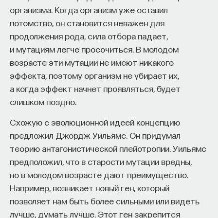
вовсе не означает, что мозг не работает на все
организма. Когда организм уже оставил
100%, а работает всего на 10% (в смысле «плохо»
потомство, он становится неважен для
работает).
продолжения рода, сила отбора падает,
и мутациям легче просочиться. В молодом
Узнайте больше о мозге
возрасте эти мутации не имеют никакого
«ВИЧ не существует, это заговор
эффекта, поэтому организм не убирает их,
а когда эффект начнет проявляться, будет
фармкомпаний»
слишком поздно.
Это неправда.
Схожую с эволюционной идеей концепцию
предложил Джордж Уильямс. Он придумал
Грег Тауэрс, вирусолог:
теорию антагонистической плейотропии. Уильямс
ВИЧ — это первый ретровирус человека.
предположил, что в старости мутации вредны,
Расшифровывается как «вирус иммунодефицита
но в молодом возрасте дают преимущество.
человека». Ретровирус — это особый тип вируса.
Например, возникает новый ген, который
Было известно, что он существует у других
позволяет нам быть более сильными или видеть
видов, но ВИЧ — это первый пример такого вируса
лучше, думать лучше. Этот ген закрепится