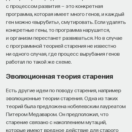
заняты какой-то деятельностью. Если мы говорим
с процессом развития — это конкретная
о свободноподвижном животном, которое
программа, которая имеет много генов, и каждый
находится в сознании и выполняет какую-то
ген можно «вырубить», смутировать. Если удалять
деятельность, получается, что в каждом
конкретные гены, то программа нарушится,
отдельно выполняемом виде деятельности
и организм перестанет развиваться. Но в случае
принимают участие не все нейроны, а именно
с программной теорией старения не известно
какой-то процент от их общего количества.
ни одного случая, где процесс вырубания генов
Человек не может одновременно вести машину,
работал по такой же схеме.
читать книгу, играть на пианино и кататься
на горных лыжах. Соответственно, в конкретный
Эволюционная теория старения
момент времени, когда выполняется
определенный вид деятельности,
Есть другие идеи по поводу старения, например
регистрируется активность одних нейронов,
эволюционные теории старения. Одна из таких
в другой момент — активность других нейронов
теорий была предложена нобелевским лауреатом
и так далее. Таким образом, регистрация совсем
Питером Медаваром. Он предположил, что
небольшого процента задействованных
старение связано с накоплением мутаций,
в определенном виде деятельности нейронов
которые имеют вредное действие для старого