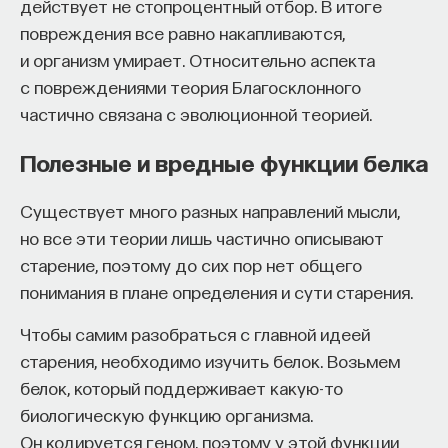
действует не стопроцентный отбор. В итоге
организма.
повреждения все равно накапливаются,
и организм умирает. Относительно аспекта
Каждый раз генно-инженерная ДНК встраивается
с повреждениями теория Благосклонного
в разные места генома, обуславливая
частично связана с эволюционной теорией.
уникальность трансформационного события. Если
при встраивании был нарушен сайт (сайт — любой
Полезные и вредные функции белка
структурный фрагмент генома), отвечавший
за ту или иную функцию, то такие генотипы
Существует много разных направлений мысли,
выбраковываются. Если же сайт был достаточно
но все эти теории лишь частично описывают
нейтральный и в него встраивается генно-
старение, поэтому до сих пор нет общего
инженерная ДНК, то таким образом получают
понимания в плане определения и сути старения.
нужный признак, сохраняя существующие
Чтобы самим разобраться с главной идеей
полезные свойства исходного растения.
старения, необходимо изучить белок. Возьмем
Каждое трансгенное растение подлежит
белок, который поддерживает какую-то
дальнейшей государственной регистрации. Все
биологическую функцию организма.
потомки этого растения дадут начало той линии,
Он кодируется геном, поэтому у этой функции