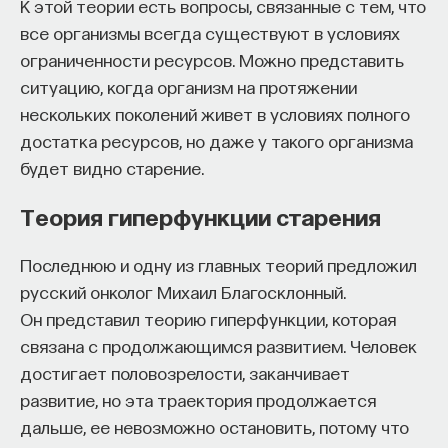
К этой теории есть вопросы, связанные с тем, что
До сих пор в ходу аргументы на уровне
все организмы всегда существуют в условиях
«трансгенный картофель вреден», «трансгенная
ограниченности ресурсов. Можно представить
кукуруза вредна», а ведь только трансгенной
ситуацию, когда организм на протяжении
кукурузы около 100 различных линий с разными
нескольких поколений живет в условиях полного
признаками.
достатка ресурсов, но даже у такого организма
будет видно старение.
У генетиков есть понятие «трансформационное
событие» — это совокупность случайных событий,
Теория гиперфункции старения
в ходе которых генно-инженерная конструкция
внедряется в геном растения. В результате
Последнюю и одну из главных теорий предложил
получают набор независимых трансформантов —
русский онколог Михаил Благосклонный.
это порядка 10 000 уникальных трансгенных
Он представил теорию гиперфункции, которая
растений. Среди этих 10 000 отбирают только
связана с продолжающимся развитием. Человек
один генотип, который соответствует задаче,
достигает половозрелости, заканчивает
то есть содержит тот признак, который
развитие, но эта траектория продолжается
необходимо привнести, а остальные признаки
дальше, ее невозможно остановить, потому что
практически не отличаются от исходного