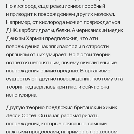
Но кислород еще реакционноспособный
а также через препараты крови. Также можно
и приводит к повреждениям других молекул.
заразиться, например, через контакт с кровью.
Например, от кислорода может повреждаться
К 2016 году уже можно лечить ВИЧ коктейлем
ДНК, карбогидраты, белки. Американский медик
из антивирусных препаратов, которые в теории
Денхам Харман предположил, что эти
должны предотвратить заражение новых клеток
повреждения накапливаются и в старости
тела. Пациент может прожить достаточно
организм от них умирает. Но в этой теории
долгую жизнь, если будет принимать
остается непонятным, почему окислительные
антиретровирусные препараты. На Западе
повреждения самые вредные. В организме
с лечением все может быть хорошо, но в бедных
существуют другие повреждения, поэтому эта
ресурсами регионах, таких как Тропическая
теория подверглась критике, и сейчас она
Африка, где меньше денег и сложнее купить
непопулярна.
довольно дорогие антиретровирусные
Другую теорию предложил британский химик
препараты, это большая проблема. Существуют
Лесли Оргел. Он начал рассматривать
программы по распространению
повреждения, которые связаны с самыми
антиретровирусной терапии, чтобы каждый
важными процессами, например с процессом
больной мог получить доступ к необходимым