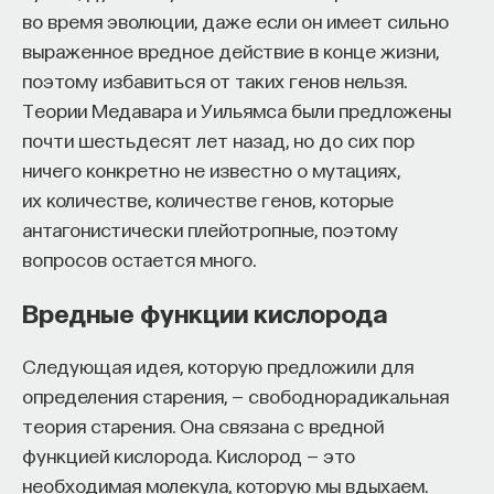
у людей. Есть несколько его видов, самый часто
во время эволюции, даже если он имеет сильно
встречающийся называется ВИЧ-1. СПИД —
выраженное вредное действие в конце жизни,
синдром приобретенного иммунодефицита — это
поэтому избавиться от таких генов нельзя.
болезнь, вызываемая ВИЧ.
Теории Медавара и Уильямса были предложены
почти шестьдесят лет назад, но до сих пор
ВИЧ впервые был обнаружен в начале 1980-х
ничего конкретно не известно о мутациях,
годов. Над описанием неизвестной до этого
их количестве, количестве генов, которые
вирусной инфекции работали в Институте
антагонистически плейотропные, поэтому
Пастера Франсуаза Барре-Синусси и Люк
вопросов остается много.
Монтанье. За эту работу они получили
Нобелевскую премию.
Вредные функции кислорода
Исследователи научились диагностировать
Следующая идея, которую предложили для
наличие этого вируса, и оказалось, что им было
определения старения, — свободнорадикальная
заражено большое количество людей, но лечения
теория старения. Она связана с вредной
тогда еще не было. Вирус распространяется
функцией кислорода. Кислород — это
через сексуальный контакт, то есть это
необходимая молекула, которую мы вдыхаем.
заболевание, передающееся половым путем,