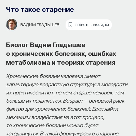
Что такое старение
ВАДИМ ГЛАДЫШЕВ
СОХРАНИТЬ В ЗАКЛАДКИ
Биолог Вадим Гладышев
о хронических болезнях, ошибках
метаболизма и теориях старения
Хронические болезни человека имеют
характерную возрастную структуру: в молодости
их практически нет, но чем старше человек, тем
Собрали научные мифы, о которых
больше их появляется. Возраст — основной риск-
ученые и популяризаторы уже устали
фактор для хронических болезней. Если найти
говорить. Но они все равно
механизм воздействия на этот процесс,
существуют
то хронические болезни можно будет
«отодвинуть». В такой формулировке старение
Есть несколько научных мифов, которые ученые