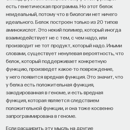
которая будет регистрироваться. Но перед тем,
есть генетическая программа. Но этот белок
как это произойдет, должны пройти
неидеальный, потому что в биологии нет ничего
необходимые процедуры оценки
идеального. Белок построен только из 20 типов
на биобезопасность.
аминокислот. Это некий полимер, который иногда
взаимодействует не с тем, с чем надо, или
Испытания на биобезопасность включают в себя
производит не тот продукт, который надо. Иными
как исследования взаимодействия генетически
словами, существует ненулевая вероятность, что
модифицированных растений с окружающей
белок, который поддерживает конкретную
средой, так и влияние на здоровье человека.
функцию, произведет какое-то повреждение,
Только после таких исследований готовят
у него появится вредная функция. Это значит, что
экспертное заключение с предложением для
у белка есть положительная функция,
государственных органов о регистрации или
закодированная в геноме, и есть вредная
отклонении регистрации с указанием причины.
функция, которая является следствием
В случае подготовки положительной
положительной функции, и она тоже косвенно
рекомендации составляют план мониторинга
запрограммирована в геноме.
ГМО, который вступает в силу после принятия
решения о государственной регистрации
Если расширить эту мысль на другие