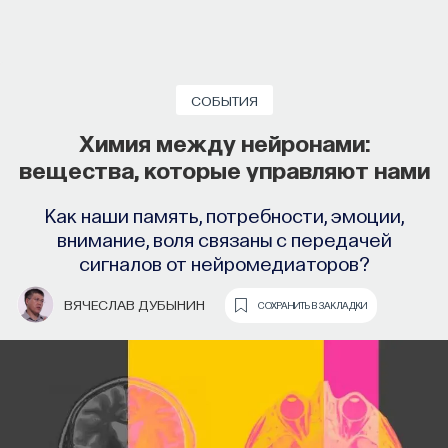
и имеющих разную этническую принадлежность.
Поэтому анализ генома может показать, к какой
группе относятся родственники и предки
человека — в том случае, если эти более или
СОБЫТИЯ
менее отдаленные родственники уже были
Химия между нейронами:
изучены популяционными генетиками и если при
вещества, которые управляют нами
исследовании они указали свою этническую
принадлежность. Но этот анализ не указывает
Как наши память, потребности, эмоции,
национальность или этническую принадлежность
внимание, воля связаны с передачей
сигналов от нейромедиаторов?
самого владельца анализируемого генома — эта
национальность может быть той же самой, что
ВЯЧЕСЛАВ ДУБЫНИН
СОХРАНИТЬ В ЗАКЛАДКИ
и у его родственников (особенно если это
близкие родственники), но может быть
и совершенно иной.
Узнайте больше о генах