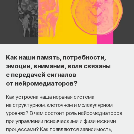
Генетик Джордж Базби объяснил, что мы можем
узнать о своих предках по ДНК-тесту
.
7/25/2017
НАПИСАТЬ НАМ
Как наши память, потребности,
эмоции, внимание, воля связаны
с передачей сигналов
НАД МАТЕРИАЛОМ РАБОТАЛИ
от нейромедиаторов?
ПостНаука
команда ПостНауки
Как устроена наша нервная система
на структурном, клеточном и молекулярном
уровнях? В чем состоит роль нейромедиаторов
БИОЛОГИЯ
при управлении психическими и физическими
1298 публикаций
процессами? Как появляются зависимость,