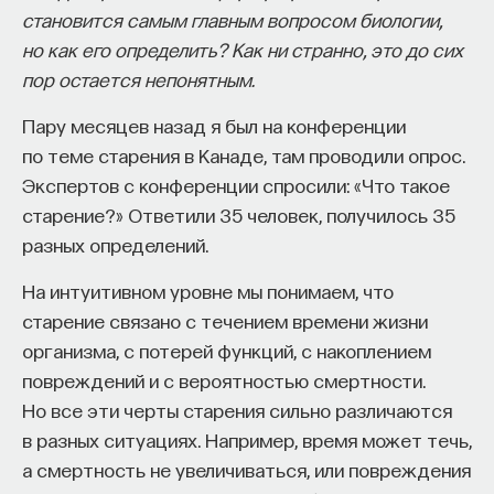
становится самым главным вопросом биологии,
и популяризаторы науки устали комментировать.
но как его определить? Как ни странно, это до сих
На разоблачение этих убеждений были потрачены
пор остается непонятным.
сотни часов, но они все равно живут. Мы выбрали
пять, которые встречаются в медиа, кино или
Пару месяцев назад я был на конференции
социальных сетях пугающе часто. Конечно, если
по теме старения в Канаде, там проводили опрос.
вы наш постоянный читатель, вы уже все знаете,
Экспертов с конференции спросили: «Что такое
но в подборке есть материалы по теме, которые
старение?» Ответили 35 человек, получилось 35
вы могли пропустить.
разных определений.
«Наш мозг работает всего на 10%»
На интуитивном уровне мы понимаем, что
старение связано с течением времени жизни
Или на 4%, или на 5%. Это неправда.
организма, с потерей функций, с накоплением
повреждений и с вероятностью смертности.
Ольга Сварник, нейрофизиолог:
Но все эти черты старения сильно различаются
Когда мы регистрируем активность мозга,
в разных ситуациях. Например, время может течь,
в частности активность нервных клеток, можно
а смертность не увеличиваться, или повреждения