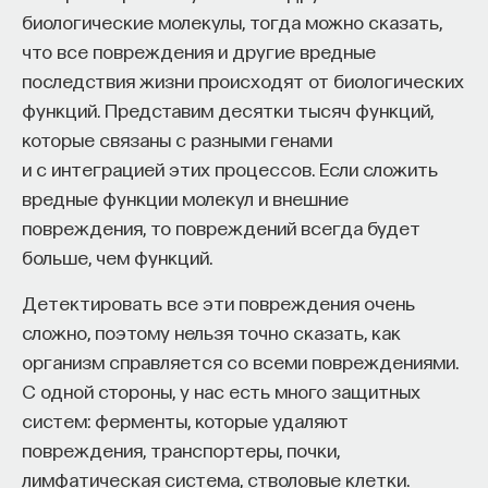
трансгенного организма.
биологические молекулы, тогда можно сказать,
что все повреждения и другие вредные
Узнайте больше о ГМО
последствия жизни происходят от биологических
Дмитрий Дорохов также рассказал, как проходит
функций. Представим десятки тысяч функций,
оценка безопасноти ГМО
.
которые связаны с разными генами
и с интеграцией этих процессов. Если сложить
«Глобальное потепление — выдумка
вредные функции молекул и внешние
корпораций»
повреждения, то повреждений всегда будет
больше, чем функций.
Или политических элит, например.
Детектировать все эти повреждения очень
Николай Дронин, географ:
сложно, поэтому нельзя точно сказать, как
организм справляется со всеми повреждениями.
Глобальное потепление — это трендовое
С одной стороны, у нас есть много защитных
повышение средней температуры на Земле
систем: ферменты, которые удаляют
за последние 100 лет. Оно вычисляется
повреждения, транспортеры, почки,
по данным метеостанций всего мира. Этот
лимфатическая система, стволовые клетки.
расчет показывает, что температура