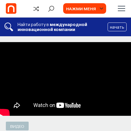
НАЖМИ МЕНЯ
Найти работу в
международной
начать
инновационной компании
ОТ РЕДАКЦИИ
5 мифов, в которые стыдно верить
в 2017 году
Собрали научные мифы, о которых ученые
и популяризаторы уже устали говорить.
Но они все равно существуют
ПОСТНАУКА
СОХРАНИТЬ В ЗАКЛАДКИ
ВИДЕО