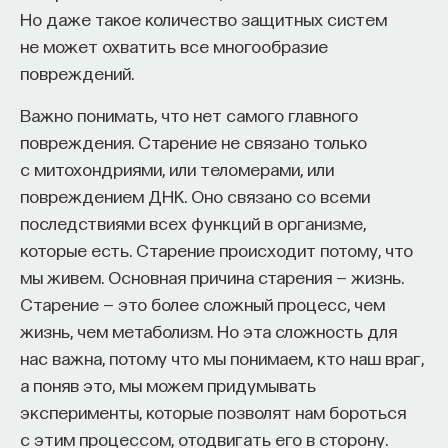
Но даже такое количество защитных систем
повышается, и повышается трендово, то есть это
не может охватить все многообразие
значимый тренд, а не просто колебания вокруг
повреждений.
некоторого многолетнего среднего значения
температуры. В конечном итоге с 1905 года
Важно понимать, что нет самого главного
температура выросла на 0,86 градуса, что
повреждения. Старение не связано только
является существенным изменением.
с митохондриями, или теломерами, или
повреждением ДНК. Оно связано со всеми
На сегодняшний день в мире доминирует теория
последствиями всех функций в организме,
о том, что основной причиной глобального
которые есть. Старение происходит потому, что
потепления являются выбросы парниковых газов.
мы живем. Основная причина старения — жизнь.
В этом отношении в научном сообществе
Старение — это более сложный процесс, чем
наблюдается небывалый консенсус: 97%
жизнь, чем метаболизм. Но эта сложность для
публикаций по теме изменения климата
нас важна, потому что мы понимаем, кто наш враг,
поддерживали теорию о том, что глобальное
а поняв это, мы можем придумывать
потепление связано с выбросами парниковых
эксперименты, которые позволят нам бороться
газов, в первую очередь CO2, промышленностью.
с этим процессом, отодвигать его в сторону.