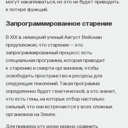
посчитать, сколько нейронов мы можем
могут накапливаться, но это не будет приводить
встретить при регистрации с помощью
к потере функций.
отдельного электрода. Зная чувствительность
Запрограммированное старение
электрода, на каком расстоянии он «слышит»
нейроны и что данный электрод может
В XIX в. немецкий ученый Август Вейсман
чувствовать нейроны в определенном объеме,
предположил, что старение — это
по морфологическим срезам мы можем
запрограммированный процесс: есть
установить, что в данном объеме мозга
специальная программа, которая приводит
находится, например, 1000 клеток. Но при этом,
к старению и смерти организмов, чтобы
когда электрод находится в мозге, мы слышим,
освободить пространство и ресурсы для
что активных нейронов очень мало, как раз
следующих поколений. Такая программа
в районе 5–10% или даже меньше.
определенно будет генетической, а это значит,
Но такое понимание работы мозга ошибочно,
что есть гены, на которых отбор настолько
потому что регистрация этих нейронов
сильный, что они встречаются у всех сложных
происходит в моменты, когда животное или
организмов на Земле.
человек осуществляют какое-то поведение,
Для примера эту идею можно сравнить