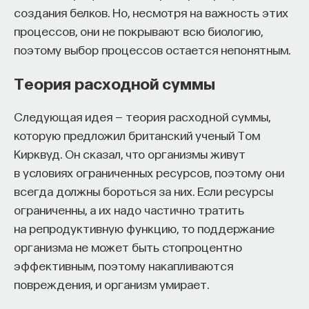
создания белков. Но, несмотря на важность этих
препаратам.
процессов, они не покрывают всю биологию,
Узнайте больше про вирус иммунодефицита
поэтому выбор процессов остается непонятным.
человека
Теория расходной суммы
Биолог Андрей Козлов подробно ответил
на ворос,
что такое СПИД
, и рассказал, как
Следующая идея — теория расходной суммы,
разрабатывают
вакцину от ВИЧ-инфекции
.
которую предложил британский ученый Том
Кирквуд. Он сказал, что организмы живут
«Продукты с ГМО опасны»
в условиях ограниченных ресурсов, поэтому они
всегда должны бороться за них. Если ресурсы
Все трансгенные растения проходят испытания
ограниченны, а их надо частично тратить
на биобезопасность.
на репродуктивную функцию, то поддержание
Дмитрий Дорохов, биолог:
организма не может быть стопроцентно
эффективным, поэтому накапливаются
Одна из основных причин расслоение общества
повреждения, и организм умирает.
и протестного движения против ГМО в том, что
мало кто знает, что такое трансгенное растение.