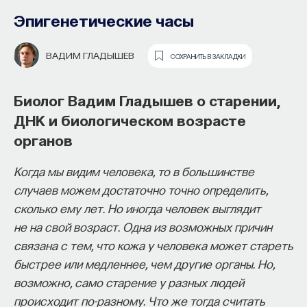
Эпигенетические часы
ПАВЕЛ БАЛАБАН
СОХРАНИТЬ В ЗАКЛАДКИ
ВАДИМ ГЛАДЫШЕВ
СОХРАНИТЬ В ЗАКЛАДКИ
Нейробиолог Павел Балабан
о молекулах памяти, материальных
Биолог Вадим Гладышев о старении,
следах воспоминаний и механизме
ДНК и биологическом возрасте
процесса обучения
органов
Как философия помогает составлять
собственное мнение
Как формируется долговременная память? В чем
Когда мы видим человека, то в большинстве
о происходящем в мире?
состоит задача нейрофизиологии в XXI веке?
случаев можем достаточно точно определить,
Какие на сегодняшний день существуют
сколько ему лет. Но иногда человек выглядит
Как философия помогает понять мир, в котором
гипотезы о материальных основах памяти?
не на свой возраст. Одна из возможных причин
мы живем, расширять собственные
Можно ли контролировать память? Об этом
связана с тем, что кожа у человека может стареть
представления об окружающей
рассказывает доктор биологических наук Павел
быстрее или медленнее, чем другие органы. Но,
действительности и познавать самого себя?
Балабан.
возможно, само старение у разных людей
Ответы на эти и другие вопросы можно найти,
происходит по-разному. Что же тогда считать
записавшись
на курс «Философский поиск: