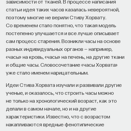
зависимости от тканей. В процессе написания
переходит в химическую, есть система,
статьи идея таких часов казалась невероятной,
во главе которой находится регулирующая
поэтому многие не верили Стиву Хорвату.
молекула, контролирующая транспорт,
Со временем стало понятно, что такая модель
рецепторы, мембрану, то есть
постепенно улучшается и все лучше описывает
контролирующая другие белки. Оказалось,
сам процесс старения. Возникли часы на основе
что если эту систему уничтожить,
разных индивидуальных органов — например,
заблокировать, то ничего
КУРС
«часы» на кровь, «часы» на печень, на другие ткани
Философский поиск: начала
в ее жизнедеятельности не произойдет,
и общие часы. Словосочетание «часы Хорвата»
ни в чем, кроме памяти, эта система
уже стало именем нарицательным.
СОХРАНИТЬ КУРС
не участвует.
Идеи Стива Хорвата изучали и развивали другие
ученые, и оказалось, что строить часы можно
не только на хронологический возраст, как это
4/28/2014
делали в самом начале, но и на другие
характеристики. Известно, что с возрастом
НАПИСАТЬ НАМ
накапливаются вредные фенотипические