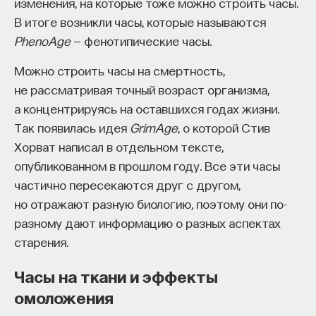
изменения, на которые тоже можно строить часы.
Внеси свой вклад в дело
В итоге возникли часы, которые называются
просвещения!
PhenoAge
— фенотипические часы.
НАД МАТЕРИАЛОМ РАБОТАЛИ
Можно строить часы на смертность,
ПОДДЕРЖАТЬ ПОСТНАУКУ
Павел Балабан
не рассматривая точный возраст организма,
доктор биологических наук, член-
а концентрируясь на оставшихся годах жизни.
корреспондент РАН, профессор, заведующий
лабораторией клеточной нейробиологии
Так появилась идея
GrimAge
, о которой Стив
обучения Института высшей нервной
Хорват написал в отдельном тексте,
деятельности и нейрофизиологии РАН,
директор ИВНДиНФ РАН
опубликованном в прошлом году. Все эти часы
частично пересекаются друг с другом,
БИОЛОГИЯ
но отражают разную биологию, поэтому они по-
1298 публикаций
разному дают информацию о разных аспектах
старения.
БИОЛОГИЯ
МОЗГ
НЕЙРОБИОЛОГИЯ
Часы на ткани и эффекты
НЕЙРОФИЗИОЛОГИЯ
НЕЙРОН
ПАМЯТЬ
омоложения
ПСИХОФИЗИОЛОГИЯ
ЕСТЕСТВЕННЫЕ НАУКИ