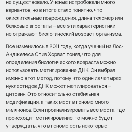
не существовало. Ученые испробовали много
белки должны синтезироваться, чтобы
такое пространство и что такое время? Что
вариантов, но в итоге стало понятно, что
значит мыслить и что представляет собой наше
у нас сформировалась и сохранилась
окислительные повреждения, длина теломер или
сознание? Реальна ли реальность и откуда
память, то есть она зависит от белкового
белковые агрегаты — все эти характеристики
мы знаем то, что знаем? Существует ли в мире
синтеза. Проблема в том, что время жизни
не отражают биологический возраст организма.
свобода?
белков ― дни, в крайнем случае недели,
Все изменилось в 2011 году, когда ученый из Лос-
только некоторые белки живут чуть
— Переосмыслите границы доверия
Анджелеса Стив Хорват понял, что для
собственному знанию.
дольше. 98% процентов всех белков за 3-4
определения биологического возраста можно
дня разлагается и замещается новыми,
Автор курса:
Диана Гаспарян
— кандидат
использовать метилирование ДНК. Он выбрал
идет постоянный синтез. То есть если где-
философских наук, профессор Школы философии
именно этот метод, потому что один из четырех
то отложилась память в виде кодировки
и культурологии факультета гуманитарных наук
нуклеотидов ДНК может метилироваться —
молекул, то все они распадутся через
НИУ ВШЭ.
цитозин. Это относительно стабильная
несколько дней. А как мы знаем, наша
модификация, а таких мест в геноме много
3/30/2022
память хранится годами и десятилетиями.
миллионов. Если проанализировать все места, где
происходит метилирование, то можно будет
Это противоречие послужило даже
НАПИСАТЬ НАМ
утверждать, что в геноме есть некоторые
основой для некоторого пессимизма.