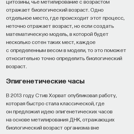
цитозины, чье метилирование с возрастом
отражает биологический возраст. Одно
отдельное место, где происходит этот процесс,
В 2006 году появилось несколько статей
НАД МАТЕРИАЛОМ РАБОТАЛИ
неточно отражает возраст, но если создать
о молекуле, которую можно в каком-то
математическую модель, в которой будет
ПостНаука
приближении назвать молекулой памяти.
несколько сотен таких мест, каждое
команда ПостНауки
Это белковая молекула, находящаяся
с определенным весом в модели, то это поможет
в нервной системе в самом критическом
относительно точно определить биологический
месте ― в контакте (его называют
возраст.
НАУКА
синаптическим контактом) между
237 публикаций
Эпигенетические часы
нервными клетками. Нервные клетки
получают и передают информацию,
НАУКА
ЖУРНАЛ
В 2013 году Стив Хорват опубликовал работу,
передача информации внутри нервной
которая быстро стала классической, где
ФИЛОСОФСКИЙ ПОИСК: НАЧАЛА
клетки происходит электрическим путем,
он предложил идею эпигенетических часов
а соседям ― химическим. В месте
на основе метилирования ДНК, отражающих
контакта, где электрическая энергия
биологический возраст организма вне