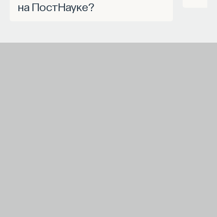
на ПостНауке?