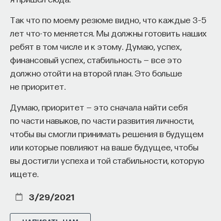
сборник уголовных дел. Их очень мало, конечно,
Так что по моему резюме видно, что каждые 3–5
опубликованных, в основном это архивные
лет что-то меняется. Мы должны готовить наших
документы. И потом уже, когда я училась
ребят в том числе и к этому. Думаю, успех,
в аспирантуре, я поехала учиться во Францию
финансовый успех, стабильность — все это
и там работала с самими архивами, но два таких
должно отойти на второй план. Это больше
сборника, выборки, сделанных в то же время,
не приоритет.
в XIV веке, были опубликованы. И она один мне
предложила для дипломной работы, и я начала
Думаю, приоритет — это сначала найти себя
их читать. Я выучила старофранцузский для этого
по части навыков, по части развития личности,
и таким образом втянулась. Получилось так, что
чтобы вы смогли принимать решения в будущем
она подсказала мне тему исследований всей
или которые повлияют на ваше будущее, чтобы
моей жизни. Потому что я занимаюсь историей
вы достигли успеха и той стабильности, которую
права, заходя к ней с разных сторон: те же
ищете.
ведьмы, та же Жанна Д’Арк — все они появились
3/29/2021
только благодаря занятию историей права, потому
что и в ведьмах, и в Жанне Д’Арк изначально меня