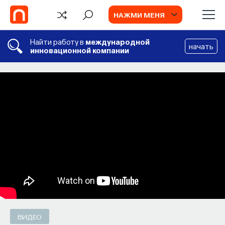
НАЖМИ МЕНЯ
Найти работу в
международной
начать
инновационной компании
TV
Перспективы: История права
в Средние века
Историк Ольга Тогоева в новой программе
«Перспективы» рассказывает
о медиевистике, истории права и идеальном
преступнике
ИВАР МАКСУТОВ
СОХРАНИТЬ В ЗАКЛАДКИ
ВИДЕО