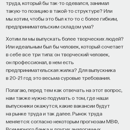
права, права уголовного, то есть мои главные
труда, который бы так-то одевался, занимал
герои — это средневековые преступники,
такую-то позицию в такой-то структуре? Или
уголовники, всякие убийцы, воры, насильники
мы хотим, чтобы это был кто-то с более гибким,
и прочие приятные, симпатичные личности, но при
предпринимательским складом ума?
ближайшем рассмотрении они оказываются
Хотим ли мы выпускать более творческих людей?
очень интересными для изучения объектами,
Или идеальным был бы человек, который сочетает
очень живыми, со своими личными историями,
в себе все три типа: он творческий человек,
со своими чувствами, идеями, представлениями
он профессионал, в нем есть
о том, что их окружает, и всё это можно изучать,
предпринимательская жилка? Для выпускника
вычленять, из судебных документов, которыми
в 20–21 год это весьма суровые требования.
я преимущественно и занималась.
Полагаю, перед тем как отвечать на этот вопрос,
В этом случае, что касается медиевистики,
нам также нужно подумать о том, где наши
меня всегда интересует специфика
выпускники окажутся, какие вакансии будут
дисциплинарного деления. Мы понимаем, что
на рынке труда и так далее. Рынок труда
так или иначе любое деление, как и любая
меняется: согласно некоторым прогнозам МВФ,
периодизация истории, в какой-то степени
Всемирного банка и других аналогичных