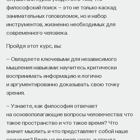
не мыслит. Это сугубо источниковедческая
философский поиск — это не только каскад
работа, она может быть скучной, может быть
занимательных головоломок, но и набор
очень напряжённой. Потому что почерк, которым
инструментов, жизненно необходимых для
написаны судебные средневековые документы,
современного человека.
ужасен обычно. Это никакие не каллиграфические
записи, а это скоропись, писали очень быстро
Пройдя этот курс, вы:
и с сокращениями. Судебные записи очень
— Овладеете ключевыми для независимого
интересны, конечно, но их очень сложно. Есть
мышления навыками: научитесь критически
разница в почерках: XVI век вообще не читается,
воспринимать информацию и логично
а XVII прекрасен и удивителен, потому что
и аргументированно доказывать свою точку
практически современное написание слов.
зрения.
Старофранцузский текст отдельную проблему
составляет, потому что писали они, как слышали,
— Узнаете, как философия отвечает
и поэтому там ещё больше букв, чем
на основополагающие вопросы человечества: что
в современном французском языке, и нужно
такое пространство и что такое время? Что
проговаривать вслух очень многие слова, чтобы
значит мыслить и что представляет собой наше
понять по звучанию, какое это именно слово.
сознание? Реальна ли реальность и откуда