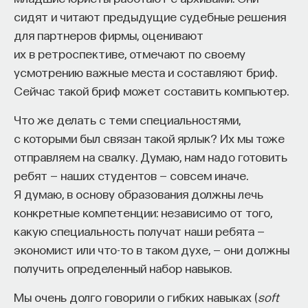
уже раннее Новое Время. Между Средними
сидят и читают предыдущие судебные решения
Веками и Новым Временем есть ещё маленький
для партнеров фирмы, оценивают
кусочек — раннее Новое Время, тоже никто
их в ретроспективе, отмечают по своему
не знает, когда точно оно заканчивается и в какой
усмотрению важные места и составляют бриф.
стране когда. То же самое с Возрождением:
Сейчас такой бриф может составить компьютер.
в Италии это одно время, во Франции или в Англии
Что же делать с теми специальностями,
это уже совершенно другой период. И то же
с которыми был связан такой ярлык? Их мы тоже
самое касается истории ведовских процессов —
отправляем на свалку. Думаю, нам надо готовить
для каких-то регионов Западной Европы это
ребят — наших студентов — совсем иначе.
самое настоящее Средневековье, и мой интерес
Я думаю, в основу образования должны лечь
к ним был вызван как раз тем, что они начинаются
конкретные компетенции: независимо от того,
по настоящему в Средние Века, это XIV–XV век,
какую специальность получат наши ребята —
и тут никаких вопросов нет — это Средневековье.
экономист или что-то в таком духе, — они должны
Позднее, но тем не менее. А в Англии это Новое
получить определенный набор навыков.
Время, с конца XVI века этот процесс идёт.
Нельзя совершенно чётко разграничить, нужно
Мы очень долго говорили о гибких навыках (
soft