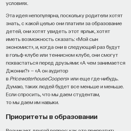
условиях.
заниматься никакими Средними веками Западной
Европы, идея была поступать
Эта идея непопулярна, поскольку родители хотят
на искусствоведение. Я начала заниматься,
знать, с какой целью они платили за образование
готовиться к этому. Я поступила в школу юного
детей, они хотят увидеть этот ярлык, хотят
искусствоведа при музее изобразительных
иметь возможность сказать: «Мой сын
искусств, честно ходила туда, занималась,
экономист», и, когда они в следующий раз будут
на лекции, на семинары. У нас были
в гольф-клубе или теннисном клубе, они смогут
замечательные занятия, преподаватели. Но уже
похвастаться перед друзьями: «А чем занимается
в десятом классе, когда речь шла о скором
Джонни?» — «А он аудитор
поступлении, я испугалась, потому что конкурс
в
PricewaterhouseCoopers
» или еще где-нибудь.
был очень высокий, невероятный. Принимали
Думаю, таких людей будет все меньше и меньше.
тогда у нас 25 человек на отделение
Если спросить, что мы даем студентам,
искусствоведения. И потом я, когда уже училась
то мы даем им навыки.
в университете, я училась с людьми, которые
Приоритеты в образовании
поступали на искусствоведение по 5 — 6 раз.
Я не знала этого, но уже в десятом классе
Возникает другой вопрос: как это превратить