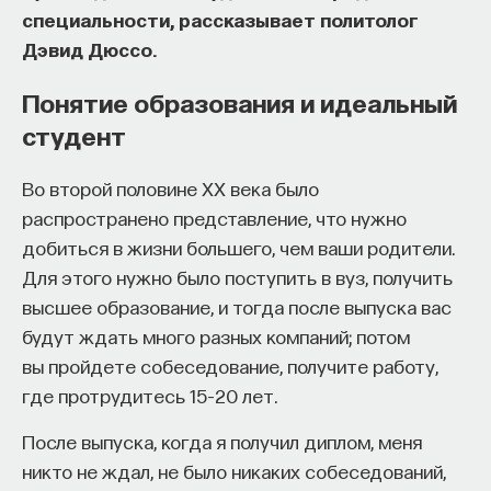
специальности, рассказывает политолог
Дэвид Дюссо.
Понятие образования и идеальный
студент
Во второй половине XX века было
распространено представление, что нужно
добиться в жизни большего, чем ваши родители.
Для этого нужно было поступить в вуз, получить
В новой программе «Перспективы» главный
высшее образование, и тогда после выпуска вас
редактор проекта ПостНаука
Ивар
будут ждать много разных компаний; потом
Максутов
говорит с учеными об их профессии,
вы пройдете собеседование, получите работу,
о месте их дисциплины в системе научного
где протрудитесь 15–20 лет.
знания, о наиболее актуальных областях
После выпуска, когда я получил диплом, меня
исследования и о том, что в будущем нам
никто не ждал, не было никаких собеседований,
следует ждать от научного сообщества — обо