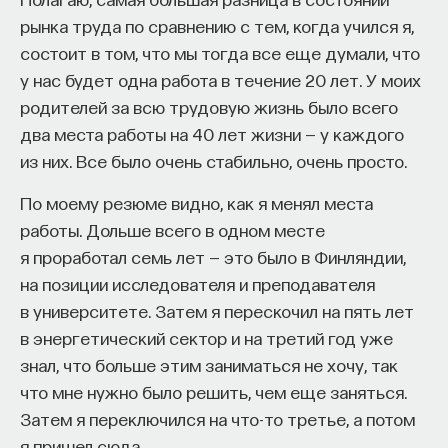
заниматься средневековой Францией". И он меня
рынка труда по сравнению с тем, когда учился я,
в результате "допёк". Юрий Львович был
состоит в том, что мы тогда все еще думали, что
человеком, который мог уговорить любого,
у нас будет одна работа в течение 20 лет. У моих
и он меня уговорил. Я со второго курса пошла
родителей за всю трудовую жизнь было всего
заниматься латынью к прекрасному
два места работы на 40 лет жизни — у каждого
преподавателю, Донату Александровичу
из них. Все было очень стабильно, очень просто.
Дрбоглаву. Он занимался с нами сначала
По моему резюме видно, как я менял места
средневековой латынью, потом палеографией.
работы. Дольше всего в одном месте
Постепенно я втянулась. Я действительно пошла
я проработал семь лет — это было в Финляндии,
заниматься средневековой Францией, и, когда
на позиции исследователя и преподавателя
я уже поступила на кафедру, моя
в университете. Затем я перескочил на пять лет
непосредственная научная руководительница,
в энергетический сектор и на третий год уже
Нина Александровна Хачатурян, профессор
знал, что больше этим заниматься не хочу, так
Московского университета, которая здравствует
что мне нужно было решить, чем еще заняться.
и по-прежнему преподаёт, предложила мне
Затем я переключился на что-то третье, а потом
в качестве темы, даже не темы, она предложила
я пришел сюда.
мне источник, а это был сборник опубликованный,