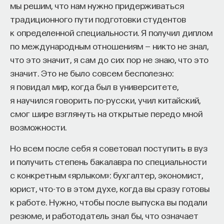
создаётся ещё в период институтской или
мы решим, что нам нужно придерживаться
университетской жизни. Я училась
традиционного пути подготовки студентов
на историческом факультете МГУ, и тогда
к определенной специальности. Я получил диплом
(я не знаю, как сейчас) всегда наши однокурсники,
по международным отношениям — никто не знал,
которые не учились на нашей кафедре истории
что это значит, я сам до сих пор не знаю, что это
Средних Веков, но надо сказать, также
значит. Это не было совсем бесполезно:
и на кафедре Древнего мира — это были две
я повидал мир, когда был в университете,
обособленные кафедры, у которых все семинары
я научился говорить по-русски, учил китайский,
были вместе, они рядом располагались всегда.
смог шире взглянуть на открытые передо мной
И все остальные наши однокурсники, которые
возможности.
не учились на этих кафедрах, всегда говорили,
Но всем после себя я советовал поступить в вуз
что "это античники, что с них взять, это
и получить степень бакалавра по специальности
медиевисты". Когда люди начинают
с конкретным «ярлыком»: бухгалтер, экономист,
специализироваться на кафедре (на истфаке это
юрист, что-то в этом духе, когда вы сразу готовы
с третьего курса), занятий становится так много,
к работе. Нужно, чтобы после выпуска вы подали
и они такие сложные, что люди, которые
резюме, и работодатель знал бы, что означает
несерьёзно к этому относятся, туда и не идут.