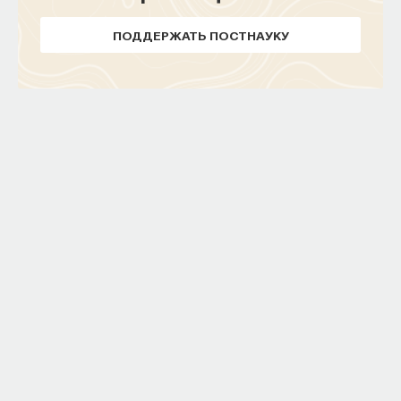
III совершенно справедливо рассудил очень
ПОДДЕРЖАТЬ ПОСТНАУКУ
сложное судебное дело, где речь шла о клевете,
и он вынес истинное решение, справедливое,
не подкопаешься. Распятие тоже символизирует
судью, Иисус Христос — это высший судия.
Но вместе с тем Иисус Христос — это идеальный
преступник. И поэтому на средневековых
изображениях мы видим совмещение двух
сюжетов: это совершенно евангельский сюжет,
когда Христа после суда Понтия Пилата выводят
к народу и говорят "се — человек", вот он,
преступник; Христа выводят на некий парапет,
а внизу настоящие преступники, их тоже
предъявляют народу, они такие же, как Христос,
осуждённые. Это совмещение в фигуре Христа
образа судии и образа преступника — это