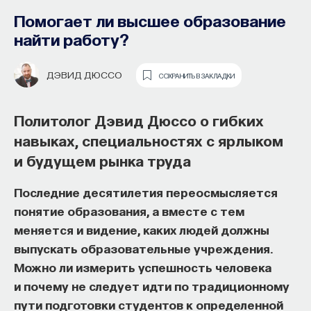
Помогает ли высшее образование
найти работу?
ДЭВИД ДЮССО
СОХРАНИТЬ В ЗАКЛАДКИ
Политолог Дэвид Дюссо о гибких
навыках, специальностях с ярлыком
и будущем рынка труда
Последние десятилетия переосмысляется
Историк Ольга Тогоева в новой
понятие образования, а вместе с тем
программе «Перспективы»
меняется и видение, каких людей должны
рассказывает о медиевистике,
выпускать образовательные учреждения.
истории права и идеальном
Можно ли измерить успешность человека
и почему не следует идти по традиционному
преступнике
пути подготовки студентов к определенной