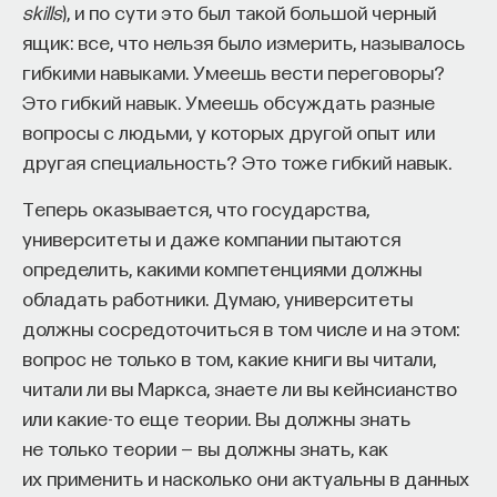
всегда понимать, о каком регионе мы говорим,
skills
), и по сути это был такой большой черный
и только к нему какую-то периодизацию
ящик: все, что нельзя было измерить, называлось
применять.
гибкими навыками. Умеешь вести переговоры?
Это гибкий навык. Умеешь обсуждать разные
А сами Вы при этом выбрали Средние Века.
вопросы с людьми, у которых другой опыт или
То есть кафедру истории Средневековья.
другая специальность? Это тоже гибкий навык.
Какая была причина?
Теперь оказывается, что государства,
Это случайность абсолютная. Я консерватор
университеты и даже компании пытаются
по своим взглядам. И я решила заниматься
определить, какими компетенциями должны
историей очень рано. Сейчас это звучит
обладать работники. Думаю, университеты
совершенно безумно, но, когда мама с папой меня
должны сосредоточиться в том числе и на этом:
спросили — "Чем ты хочешь заниматься?" — (было
вопрос не только в том, какие книги вы читали,
мне тогда 11 лет), я сказала — "Я хочу поступать
читали ли вы Маркса, знаете ли вы кейнсианство
на истфак МГУ". И до 17-ти лет, когда я закончила
или какие-то еще теории. Вы должны знать
школу, я не изменила своим идеям, своим планам.
не только теории — вы должны знать, как
Я действительно туда собиралась. Проблема
их применить и насколько они актуальны в данных
заключалась в том, что я не собиралась