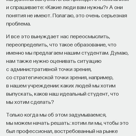
дисциплины. На "ПостНауке" Вы выступали
и спрашиваете: «Какие люди вам нужны?» А они
с темами, связанными с медиевистикой:
понятия не имеют. Полагаю, это очень серьезная
Жанна Д’Арк, ведовские процессы. Как Вас
проблема.
правильно титровать, как Вас правильно
назвать? Историк, медиевист?
И все это вынуждает нас переосмыслить,
переопределить, что такое образование, что
Так и есть, я историк-медиевист, можно через
именно мы предлагаем нашим студентам. Думаю,
чёрточку писать. Я занимаюсь историей Средних
нам также нужно оценивать ситуацию
веков Западной Европы. Но в связи с интересом
с административной точки зрения,
к каким-то специальным темам, сейчас мои
со стратегической точки зрения, например,
интересы вышли за пределы Средневековья
в нашем учреждении: каких людей мы хотим
и касаются также и Нового Времени, то есть
выпускать, каков наш идеальный студент, что
вплоть до XIX века, это касается, в частности,
мы хотим сделать?
истории Жанны Д’Арк. По образованию
и по основной своей деятельности я именно
Только когда мы об этом задумываемся,
медиевист. Причём занимаюсь
мы можем начать решать: хотим ли мы, чтобы это
я преимущественно историей средневекового
был профессионал, востребованный на рынке