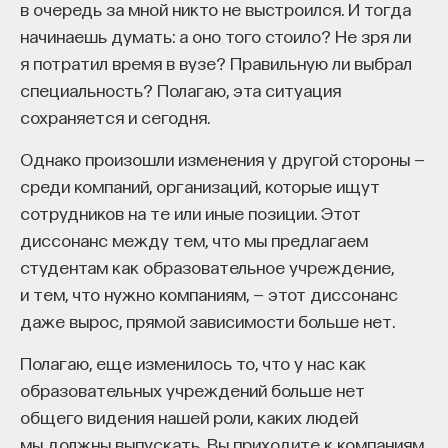
в очередь за мной никто не выстроился. И тогда
всем, что составляет перспективу науки
начинаешь думать: а оно того стоило? Не зря ли
будущего в сегодняшнем дне.
я потратил время в вузе? Правильную ли выбрал
Здравствуйте, я — Ивар Максутов, главный
специальность? Полагаю, эта ситуация
редактор проекта "ПостНаука". В новой
сохраняется и сегодня.
программе "Перспективы" мы говорим
Однако произошли изменения у другой стороны —
с учёными о науке, её настоящем и будущем,
среди компаний, организаций, которые ищут
о том, какие вопросы сегодня стоят перед
сотрудников на те или иные позиции. Этот
исследователями, о том, каких ответов
диссонанс между тем, что мы предлагаем
мы можем от них ожидать. Наш сегодняшний
студентам как образовательное учреждение,
гость — кандидат исторических наук, старший
и тем, что нужно компаниям, — этот диссонанс
научный сотрудник института всеобщей
даже вырос, прямой зависимости больше нет.
истории Российской Академии Наук, Ольга
Тогоева. Ольга, здравствуйте.
Полагаю, еще изменилось то, что у нас как
образовательных учреждений больше нет
Сразу первый вопрос, касающийся, уже
общего видения нашей роли, каких людей
по традиции, Вашей специальности,
мы должны выпускать. Вы приходите к компаниям