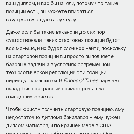
ваш диплом, и вас бы наняли, потому что такие
Это понятно, что нужно знать много языков,
позиции есть, вы можете вписаться
не только новых, нужно знать древние языки.
в существующую структуру.
Обычно их берут уже со второго курса. Латынь
средневековая — её учат всю жизнь, невозможно
Даже если бы такие вакансии до сих пор
выучить. И поэтому с самими обстоятельствами
существовали, таких стартовых позиций будет
учёбы и создаётся эта некоторая замкнутость,
все меньше, и их будет сложнее найти, поскольку
и у людей возникает некоторое чувство
на стартовой позиции вы просто выполняете
собственного превосходства, "мы очень много
базовые задачи, а в условиях современной
знаем". Это не всегда так, конечно, но в какой-то
технологической революции эти позиции
степени это правда. Что касается условности
перейдут к машинам. В
Financial Times
пару лет
деления, периодизации истории — это тема
назад был прекрасный пример: речь шла
дискуссионная, она открыта до сегодняшних пор.
о младших юристах.
Когда кончаются Средние Века, а когда
начинаются? Ладно, когда начинаются, а вот
Чтобы юристу получить стартовую позицию, ему
когда они кончаются — это гораздо интереснее,
недостаточно диплома бакалавра — ему нужен
потому что мы до сих пор не знаем, куда отнести
диплом магистра, и по крайней мере в США
эпоху Возрождения. Это Средние Века или это
младшие юристы работают с архивами. Они