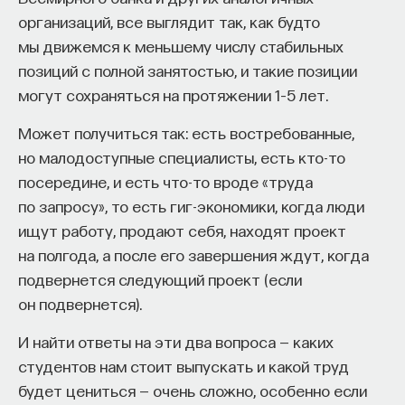
условна. Но при этом всегда есть в этом
организаций, все выглядит так, как будто
пространстве обособление. Медиевист
мы движемся к меньшему числу стабильных
в этом случае, мне кажется, если не каста,
позиций с полной занятостью, и такие позиции
то определённая группа, очень жёстко
могут сохраняться на протяжении 1–5 лет.
маркированная. То есть Средневековье,
позднее Средневековье, начало ведовских
Может получиться так: есть востребованные,
процессов, плавно перетекает в раннее
но малодоступные специалисты, есть кто-то
Новое время; пик ведовских процессов,
посередине, и есть что-то вроде «труда
насколько я понимаю, связан с ранним Новым
по запросу», то есть гиг-экономики, когда люди
Временем, а не со Средневековьем,
ищут работу, продают себя, находят проект
с которым обычно его связывают. Но эта
на полгода, а после его завершения ждут, когда
некоторая партийность, "я — медиевист", это
подвернется следующий проект (если
заявление, насколько оно оправдано?
он подвернется).
Я думаю, что это связано с обстоятельствами
И найти ответы на эти два вопроса — каких
нашей жизни, если угодно, с обстоятельствами
студентов нам стоит выпускать и какой труд
нашей учёбы. Это такое братство, которое
будет цениться — очень сложно, особенно если