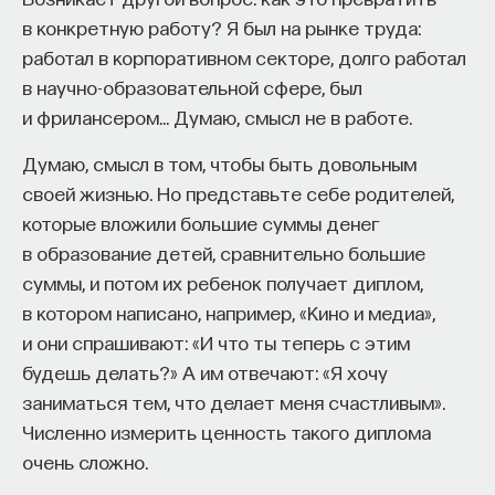
я поняла, что очень рискованно. Я решила
в конкретную работу? Я был на рынке труда:
поступать на общую историю, опять же,
работал в корпоративном секторе, долго работал
не собираясь поступать на историю Средних
в научно-образовательной сфере, был
Веков Западной Европы, хотела я поступать
и фрилансером… Думаю, смысл не в работе.
на кафедру, которая называлась кафедрой
истории социализма, истории СССР, а связано
Думаю, смысл в том, чтобы быть довольным
это было с тем, что школу кончала в конце 80-х,
своей жизнью. Но представьте себе родителей,
а тогда стали публиковаться последние работы
которые вложили большие суммы денег
Ленина — это большой интерес у всех. И я тоже
в образование детей, сравнительно большие
была заинтересована ими очень сильно.
суммы, и потом их ребенок получает диплом,
И мы с папой договорились, что если я поступлю,
в котором написано, например, «Кино и медиа»,
то он мне на поступление подарит полное
и они спрашивают: «И что ты теперь с этим
собрание сочинений Ленина. Он, правда, не успел
будешь делать?» А им отвечают: «Я хочу
это сделать, хотя я поступила.
заниматься тем, что делает меня счастливым».
Численно измерить ценность такого диплома
Поступила, начала учиться, никаких Средних
очень сложно.
веков близко не было, весь первый курс я входила