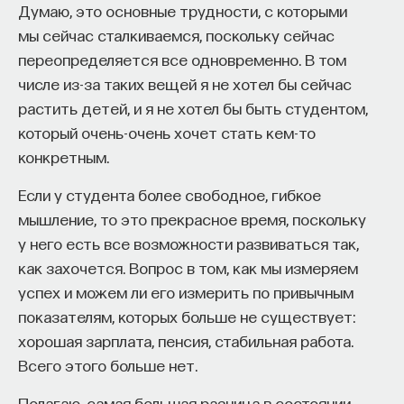
в эту атмосферу исторического факультета.
Думаю, это основные трудности, с которыми
Я поступила с первого раза, и это была
мы сейчас сталкиваемся, поскольку сейчас
абсолютная эйфория, это был, можно сказать,
переопределяется все одновременно. В том
крупнейший успех в моей жизни. Потом случилось
числе из-за таких вещей я не хотел бы сейчас
так, что меня к этому подтолкнул мой будущий
растить детей, и я не хотел бы быть студентом,
учитель, профессор, наш очень известный
который очень-очень хочет стать кем-то
отечественный медиевист, Юрий Львович
конкретным.
Бессмертный, с которым потом ещё мне
Если у студента более свободное, гибкое
посчастливилось некоторое количество времени
мышление, то это прекрасное время, поскольку
поработать вместе в институте всеобщей
у него есть все возможности развиваться так,
истории. Буквально как надоедливая муха,
как захочется. Вопрос в том, как мы измеряем
он вился вокруг меня и говорил: "Олечка,
успех и можем ли его измерить по привычным
ну это же самая лучшая кафедра, Вам надо туда
показателям, которых больше не существует:
поступить, там лучшее образование, и неважно,
хорошая зарплата, пенсия, стабильная работа.
что Вы уже учитесь на истфаке, Вам нужно
Всего этого больше нет.
именно на эту кафедру, такие перспективы! Вот
Вы французский язык начали учить — надо
Полагаю, самая большая разница в состоянии