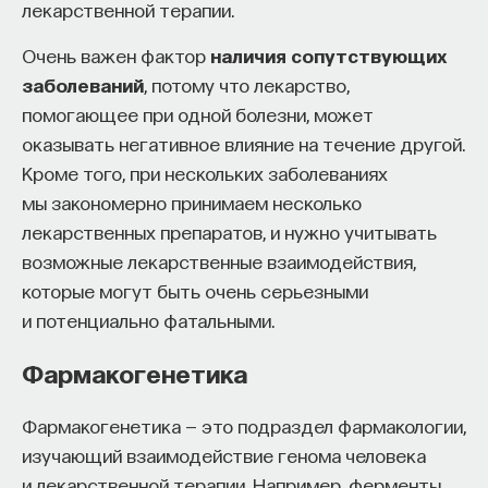
лекарственной терапии.
к сложному мышлению. Третья — развитие
общества, вклад в то, каким оно будет.
Очень важен фактор
наличия сопутствующих
И четвертая — социальная эффективность,
заболеваний
, потому что лекарство,
то есть забота о том, как человек будет работать
помогающее при одной болезни, может
за пределами университета и насколько
оказывать негативное влияние на течение другой.
эффективным окажется в команде и профессии.
Кроме того, при нескольких заболеваниях
Университет не всегда может точно
мы закономерно принимаем несколько
предсказать, какие именно рабочие места ждут
лекарственных препаратов, и нужно учитывать
выпускника, но сама эта оптика тоже остается
возможные лекарственные взаимодействия,
отдельной идеологией. В зависимости от того,
которые могут быть очень серьезными
в какой из этих логик работает университет,
и потенциально фатальными.
у него будут совершенно разные ответы
Фармакогенетика
на вопрос о целях образования».
Университет должен строить
Фармакогенетика — это подраздел фармакологии,
будущее
изучающий взаимодействие генома человека
и лекарственной терапии. Например, ферменты