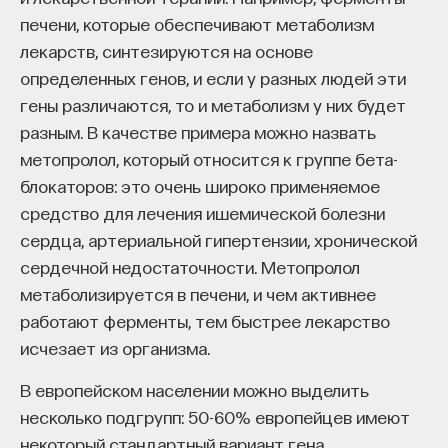
«Есть представление о том, что университеты
печени, которые обеспечивают метаболизм
готовят элиту, и отсюда возникает образ сложно
лекарств, синтезируются на основе
мыслящего, сложно устроенного человека.
определенных генов, и если у разных людей эти
Но здесь возникает и другой, гораздо более
гены различаются, то и метаболизм у них будет
трудный вопрос: кто вообще формирует
разным. В качестве примера можно назвать
целеполагание университета и кто задает тот
метопролол, который относится к группе бета-
смысл, на который он работает? Мне кажется,
блокаторов: это очень широко применяемое
университет способен быть субъектом —
средство для лечения ишемической болезни
не просто выполнять внешний заказ,
сердца, артериальной гипертензии, хронической
а самостоятельно выбирать, на какое будущее
сердечной недостаточности. Метопролол
он работает. У него должна быть собственная
метаболизируется в печени, и чем активнее
позиция: сначала определить, какое будущее
работают ферменты, тем быстрее лекарство
он хочет создавать, а затем разворачивать это
исчезает из организма.
в своей деятельности. Когда университет
В европейском населении можно выделить
работает только под заказ, он занимает совсем
несколько подгрупп: 50-60% европейцев имеют
другую роль. У классического университета есть
некоторый стандартный вариант гена,