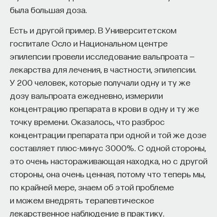
была большая доза.
Есть и другой пример. В Университетском
НАД МАТЕРИАЛОМ РАБОТАЛИ
госпитале Осло и Национальном центре
эпилепсии провели исследование вальпроата —
Ивар Максутов
лекарства для лечения, в частности, эпилепсии.
издатель, сооснователь Редакционно-
издательского дома "ПостНаука", религиовед
У 200 человек, которые получали одну и ту же
дозу вальпроата ежедневно, измерили
Ульяна Раведовская
концентрацию препарата в крови в одну и ту же
точку времени. Оказалось, что разброс
концентрации препарата при одной и той же дозе
составляет плюс-минус 3000%. С одной стороны,
Сения Долгачева
это очень настораживающая находка, но с другой
редактор ПостНауки
стороны, она очень ценная, потому что теперь мы,
по крайней мере, знаем об этой проблеме
и можем внедрять терапевтическое
ИСКУССТВЕННЫЙ ИНТЕЛЛЕКТ
220 публикаций
лекарственное наблюдение в практику.