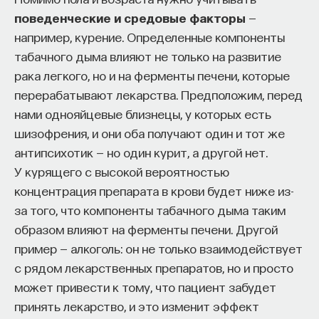
эффект образования не раскрывается в тот
поведенческие и средовые факторы
—
момент, когда выпускник выходит на работу, —
например, курение. Определенные компоненты
тогда все только начинается. Дальше человек
табачного дыма влияют не только на развитие
адаптируется и еще много лет пользуется тем,
рака легкого, но и на ферменты печени, которые
что получил в университете. Если задуматься, как
перерабатывают лекарства. Предположим, перед
долго он опирается на свое первое образование,
нами однояйцевые близнецы, у которых есть
речь идет не о нескольких годах,
шизофрения, и они оба получают один и тот же
а о десятилетиях».
антипсихотик — но один курит, а другой нет.
У курящего с высокой вероятностью
У университета четыре цели
концентрация препарата в крови будет ниже из-
за того, что компоненты табачного дыма таким
«Мы выделили четыре идеологии образования.
образом влияют на ферменты печени. Другой
Первая — развитие и трансляция
пример — алкоголь: он не только взаимодействует
дисциплинарного знания, где в центре находится
с рядом лекарственных препаратов, но и просто
само знание, а не человек и не рынок труда.
может привести к тому, что пациент забудет
Вторая — формирование определенного типа
принять лекарство, и это изменит эффект
человека, например человека, способного