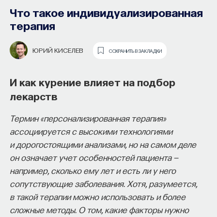
образования и рынок труда —
Что такое индивидуализированная
«Мыслить как учёный» #57
терапия
ИВАР МАКСУТОВ
СОХРАНИТЬ В ЗАКЛАДКИ
ЮРИЙ КИСЕЛЕВ
СОХРАНИТЬ В ЗАКЛАДКИ
Зачем университету длинный
И как курение влияет на подбор
горизонт планирования и как
лекарств
ИИ меняет саму организацию
Термин «персонализированная терапия»
мышления и обучения
ассоциируется с высокими технологиями
В новом эпизоде «Мыслить как ученый»
Ивар
и дорогостоящими анализами, но на самом деле
Максутов
беседует с
Ульяной Раведовской
о том,
он означает учет особенностей пациента —
зачем университет нужен в эпоху ИИ и почему
например, сколько ему лет и есть ли у него
высшее образование нельзя сводить к быстрой
сопутствующие заболевания. Хотя, разумеется,
подготовке под нужды рынка.
в такой терапии можно использовать и более
сложные методы. О том, какие факторы нужно
Они обсуждают, как университеты выбирают