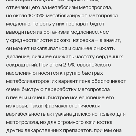
редкая возможность — мыслить на длинной
отвечающего за метаболизм метопролола,
дистанции и реально влиять на будущее: на то,
но около 10-15% метаболизируют метопролол
как будет мыслить элита, как будет устроена
медленно, то есть у них препарат будет
экономика и как в целом будет разворачиваться
выводиться из организма медленнее, чем
общество».
у среднестатистического человека — а значит,
Знание нельзя просто передать
он может накапливаться и сильнее снижать
давление, сильнее снижать частоту сердечных
«Сама проблема гораздо старше, чем может
сокращений. При этом 2-5% европейского
показаться. Если преподаватель выдает задание,
населения относятся к группе быстрых
студент перепоручает его нейросети, а потом
метаболизаторов: их вариант гена обеспечивает
просто приносит готовый текст, это лишь делает
очень быструю переработку метопролола
старую проблему совсем уж неустранимой.
в печени и очень быстрое исчезновение его
Но и привычная университетская схема, в которой
из крови. Такая фармакогенетическая
преподаватель что-то рассказал, студент что-то
вариабельность актуальна далеко не только для
записал, а затем попытался пересказать это
метопролола, но для огромного количества
наизусть, тоже почти не оставляет места для
других лекарственных препаратов, причем она