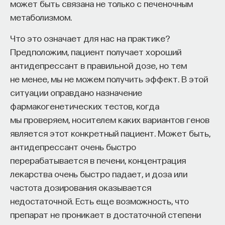
мысли. Знание не передается в готовом виде —
может быть связана не только с печеночным
оно формируется. Нам долго казалось, что
метаболизмом.
преподаватель может просто хорошо и логично
Что это означает для нас на практике?
изложить материал, а студент — зафиксировать
Предположим, пациент получает хороший
его и затем воспроизвести. Но самый важный
антидепрессант в правильной дозе, но тем
момент происходит потом, когда человек
не менее, мы не можем получить эффект. В этой
остается один на один с этим материалом
ситуации оправдано назначение
и пытается что-то с ним сделать. И получается,
фармакогенетических тестов, когда
что настоящее образование происходит
мы проверяем, носителем каких вариантов генов
не в аудитории, а за ее пределами».
является этот конкретный пациент. Может быть,
ИИ полезен не как костыль, а как
антидепрессант очень быстро
сложный собеседник
перерабатывается в печени, концентрация
лекарства очень быстро падает, и доза или
«Мы не наказываем студентов за использование
частота дозирования оказывается
ИИ, потому что сам факт его использования еще
недостаточной. Есть еще возможность, что
ничего не объясняет. Важно не то, что студент
препарат не проникает в достаточной степени