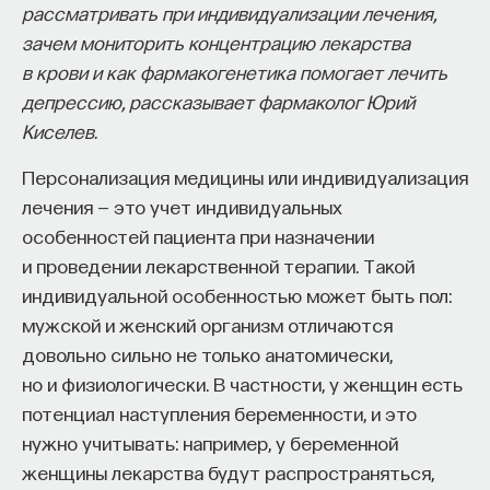
рассматривать при индивидуализации лечения,
собственное будущее, почему результаты
зачем мониторить концентрацию лекарства
образования раскрываются на длинной дистанции,
в крови и как фармакогенетика помогает лечить
и что на самом деле должен уметь студент,
депрессию, рассказывает фармаколог Юрий
выходящий в сложный и быстро меняющийся мир.
Киселев.
А еще — почему ИИ не стоит просто запрещать,
Персонализация медицины или индивидуализация
как использовать его для диалога, и зачем
лечения — это учет индивидуальных
университету учить не только знаниям, но и самой
особенностей пациента при назначении
практике мышления и коммуникации.
и проведении лекарственной терапии. Такой
индивидуальной особенностью может быть пол:
мужской и женский организм отличаются
Основатель ПостНауки Ивар Максутов запускает
проект Naukka Talents.
довольно сильно не только анатомически,
но и физиологически. В частности, у женщин есть
Это глобальная экосистема для поиска и найма
потенциал наступления беременности, и это
STEM-специалистов (Science, Technology,
нужно учитывать: например, у беременной
Engineering, Mathematics) в самые амбициозные
женщины лекарства будут распространяться,
Deep-Tech и Biotech проекты по всему миру. Если