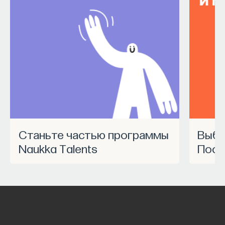
Станьте частью программы
Выбрать курс Академии
Naukka Talents
Пост