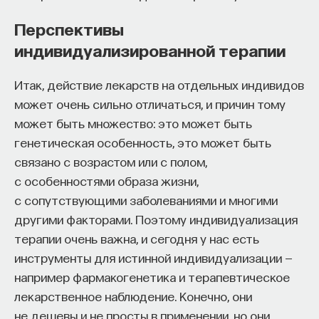
Перспективы
ИСКУССТВЕННЫЙ ИНТЕЛЛЕКТ
УНИВЕРСИТЕТ
индивидуализированной терапии
АКАДЕМИЧЕСКАЯ СРЕДА
ОБУЧЕНИЕ
Итак, действие лекарств на отдельных индивидов
НЕЙРОСЕТЕВЫЕ АРХИТЕКТУРЫ
может очень сильно отличаться, и причин тому
СТРОИТЕЛИ БУДУЩЕГО
может быть множество: это может быть
генетическая особенность, это может быть
связано с возрастом или с полом,
с особенностями образа жизни,
ПАРТНЁР ПРОЕКТА
с сопутствующими заболеваниями и многими
другими факторами. Поэтому индивидуализация
терапии очень важна, и сегодня у нас есть
инструменты для истинной индивидуализации —
Что такое партнёрский материал?
например фармакогенетика и терапевтическое
лекарственное наблюдение. Конечно, они
не дешевы и не просты в применении, но они