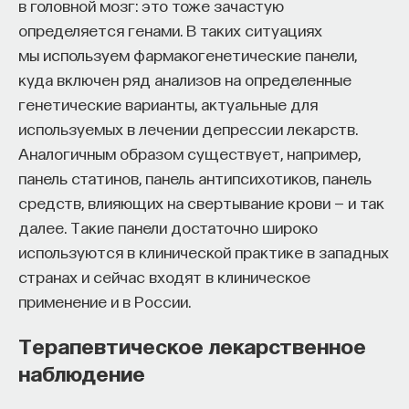
обратился к ИИ, а то, как именно он это делает.
в головной мозг: это тоже зачастую
Если воспринимать ИИ просто как помощника,
определяется генами. В таких ситуациях
ресурс или способ сэкономить усилия, студенты
мы используем фармакогенетические панели,
чаще всего лишь снижают когнитивную
куда включен ряд анализов на определенные
нагрузку — а университет вообще не для этого
генетические варианты, актуальные для
создан. Они некритично делегируют агенту
используемых в лечении депрессии лекарств.
самые разные задачи и переносят в эту
Аналогичным образом существует, например,
коммуникацию далеко не лучшие привычки.
панель статинов, панель антипсихотиков, панель
Но если использовать ИИ как сложного
средств, влияющих на свертывание крови — и так
собеседника, который заставляет уточнять
далее. Такие панели достаточно широко
основания, спорить и продумывать собственную
используются в клинической практике в западных
позицию, тогда студент действительно
странах и сейчас входят в клиническое
продвигается. Решающее значение имеет
применение и в России.
не объем общения и не тип задания, а характер
Терапевтическое лекарственное
самой коммуникации».
наблюдение