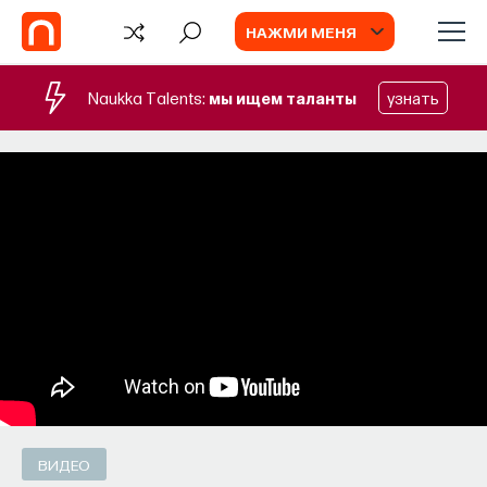
НАЖМИ МЕНЯ
Naukka Talents:
мы ищем таланты
узнать
TV
ВИДЕО
ИИ в университете, цели