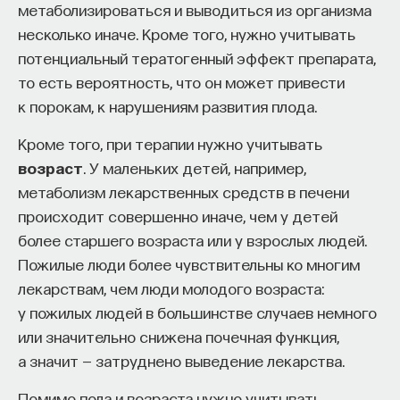
вы занимаетесь биоинформатикой, молекулярной
метаболизироваться и выводиться из организма
биологией, ИИ или другими наукоемкими
несколько иначе. Кроме того, нужно учитывать
дисциплинами, проект поможет вам найти место
потенциальный тератогенный эффект препарата,
в командах, меняющих индустрию.
то есть вероятность, что он может привести
Как стать участником:
к порокам, к нарушениям развития плода.
Заполнить анкету кандидата
Посмотреть текущие вакансии
Кроме того, при терапии нужно учитывать
возраст
. У маленьких детей, например,
метаболизм лекарственных средств в печени
Образование работает дольше,
происходит совершенно иначе, чем у детей
чем кажется
более старшего возраста или у взрослых людей.
Пожилые люди более чувствительны ко многим
«Тема кажется простой: мы определяем цели,
лекарствам, чем люди молодого возраста:
движемся к ним — и дальше все должно
у пожилых людей в большинстве случаев немного
работать. Но в реальности с целеполаганием все
или значительно снижена почечная функция,
намного сложнее. Проблема не только
а значит — затруднено выведение лекарства.
во временном разрыве, когда результат должен
проявиться через несколько лет. Ключевой
Помимо пола и возраста нужно учитывать