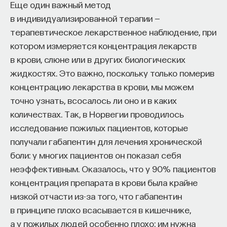
«Мыслить как учёный» — подкаст основателя
Еще один важный метод
ПостНауки Ивара Максутова о людях, которые
в индивидуализированной терапии —
меняют мир. В каждом выпуске — разговоры
терапевтическое лекарственное наблюдение, при
с исследователями, предпринимателями,
котором измеряется концентрация лекарств
инвесторами и изобретателями. За десятки
в крови, слюне или в других биологических
эпизодов Ивар обсудил большие языковые
жидкостях. Это важно, поскольку только померив
модели вместе с Михаилом Бурцевым, цифровые
концентрацию лекарства в крови, мы можем
данные в фармацевтике с Ириной Ефименко,
агротехнологии с Михаилом Тавером и много
точно узнать, всосалось ли оно и в каких
других тем — от коучинга до фармакогенетики.
количествах. Так, в Норвегии проводилось
В будущих выпусках их список будет только
исследование пожилых пациентов, которые
расширяться — слушайте подкаст на
YouTube
,
получали габапентин для лечения хронической
Яндекс Музыке
,
Apple Podcasts
,
VK
и
Spotify
.
боли: у многих пациентов он показал себя
неэффективным. Оказалось, что у 90% пациентов
6/30/2026
концентрация препарата в крови была крайне
низкой отчасти из-за того, что габапентин
НАПИСАТЬ НАМ
в принципе плохо всасывается в кишечнике,
а у пожилых людей особенно плохо: им нужна