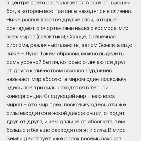
кандидат медицинских наук, доцент Первого
в центре всего располагается Абсолют, высший
МГМУ им. И. М. Сеченова
бог, в котором все три силы находятся в слиянии.
Ниже располагаются другие слои, которые
МЕДИЦИНА
совпадают с очертаниями нашего космоса: мир
651 публикация
всех миров (галактика), Солнце, Солнечная
система, различные планеты, затем Земля, а еще
МЕДИЦИНА
СОН
СОМНОЛОГИЯ
ниже — Луна. Таким образом, можно выделить
семь уровней бытия, которые отличаются друг
БЕССОННИЦА
ЕСТЕСТВЕННЫЕ НАУКИ
от друга количеством законов. Гурджиев
ЖУРНАЛ
НАУКА СНА
называет мир абсолюта миром один, поскольку
здесь все три силы находятся в тесной
конвергенции. Следующий мир — мир всех
миров — это мир трех, поскольку здесь эти же
силы находятся в некой дивергенции, отходят
друг от друга, и чем дальше от абсолюта, тем
больше и больше расходятся эти силы. В мире
Земли действует уже сорок восемь законов: