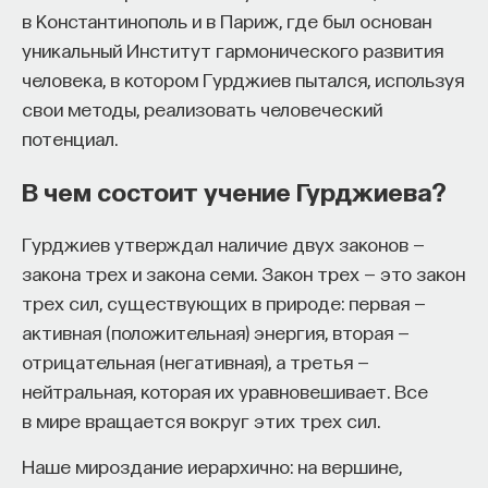
в Константинополь и в Париж, где был основан
Автор курса:
Михаил Полуэктов
— врач-
уникальный Институт гармонического развития
сомнолог, доцент кафедры нервных
человека, в котором Гурджиев пытался, используя
болезней и нейрохирургии Первого МГМУ
свои методы, реализовать человеческий
им. И. М. Сеченова, заведующий отделением
потенциал.
медицины сна университетской клинической
больницы № 3.
В чем состоит учение Гурджиева?
3/10/2025
Гурджиев утверждал наличие двух законов —
закона трех и закона семи. Закон трех — это закон
НАПИСАТЬ НАМ
трех сил, существующих в природе: первая —
активная (положительная) энергия, вторая —
отрицательная (негативная), а третья —
нейтральная, которая их уравновешивает. Все
НАД МАТЕРИАЛОМ РАБОТАЛИ
в мире вращается вокруг этих трех сил.
Михаил Полуэктов
Наше мироздание иерархично: на вершине,