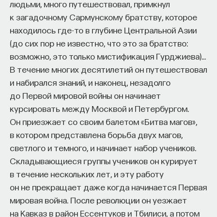
людьми, много путешествовал, примкнул
восполнялись и мы просыпались отдохнувшими.
к загадочному Сармунскому братству, которое
находилось где-то в глубине Центральной Азии
Ответы на эти и другие вопросы можно найти,
(до сих пор не известно, что это за братство:
записавшись
на курс «Наука сна: как управлять
возможно, это только мистификация Гурджиева)…
своим сном»
.
В течение многих десятилетий он путешествовал
Пройдя этот курс, вы научитесь:
и набирался знаний, и наконец, незадолго
до Первой мировой войны он начинает
— Лучше понимать, что происходит с нами
курсировать между Москвой и Петербургом.
во сне
Он приезжает со своим балетом «Битва магов»,
— Заботиться о качестве своего сна
в котором представлена борьба двух магов,
светлого и темного, и начинает набор учеников.
— Определять, какими способами можно
Складывающиеся группы учеников он курирует
улучшить свой сон
в течение нескольких лет, и эту работу
он не прекращает даже когда начинается Первая
— Использовать когнитивно-поведенческую
мировая война. После революции он уезжает
терапию и другие подходы при нарушениях
на Кавказ в район Ессентуков и Тбилиси, а потом
сна