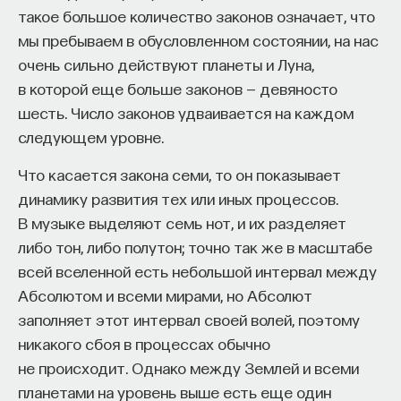
такое большое количество законов означает, что
мы пребываем в обусловленном состоянии, на нас
очень сильно действуют планеты и Луна,
КУРС
в которой еще больше законов — девяносто
Наука сна: как управлять
шесть. Число законов удваивается на каждом
своим сном
следующем уровне.
СОХРАНИТЬ КУРС
Что касается закона семи, то он показывает
динамику развития тех или иных процессов.
В музыке выделяют семь нот, и их разделяет
либо тон, либо полутон; точно так же в масштабе
всей вселенной есть небольшой интервал между
Абсолютом и всеми мирами, но Абсолют
заполняет этот интервал своей волей, поэтому
никакого сбоя в процессах обычно
Внеси свой вклад в дело
не происходит. Однако между Землей и всеми
просвещения!
планетами на уровень выше есть еще один