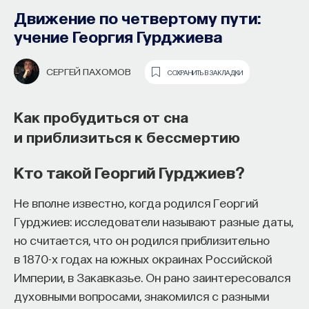
Движение по четвертому пути:
учение Георгия Гурджиева
СЕРГЕЙ ПАХОМОВ
СОХРАНИТЬ В ЗАКЛАДКИ
Как пробудиться от сна
и приблизиться к бессмертию
Почти треть жизни мы тратим на сон,
но как он работает и можно ли его
Кто такой Георгий Гурджиев?
приручить?
Не вполне известно, когда родился Георгий
Как устроен самый важный и таинственный
Гурджиев: исследователи называют разные даты,
процесс в организме? Какую роль играет
но считается, что он родился приблизительно
состояние сна для жизни человека? Что
в 1870-х годах на южных окраинах Российской
происходит с нами, пока мы спим: какие циклы
Империи, в Закавказье. Он рано заинтересовался
мы проходим, какие механизмы задействованы?
духовными вопросами, знакомился с разными
Что нужно сделать, чтобы за ночь наши ресурсы