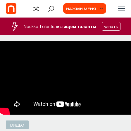
НАЖМИ МЕНЯ
Naukka Talents:
мы ищем таланты
узнать
СОБЫТИЯ
Наука сна: как управлять своим
сном
Почти треть жизни мы тратим на сон, но как
он работает и можно ли его приручить?
МИХАИЛ ПОЛУЭКТОВ
СОХРАНИТЬ В ЗАКЛАДКИ
ВИДЕО