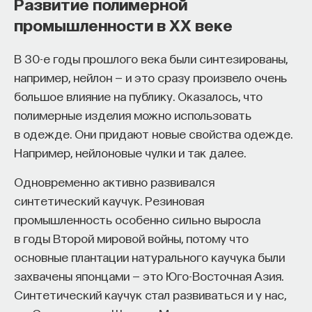
Развитие полимерной
представлены фрагментами вирусных геномов.
Naukka Talents
— это не просто рекрутинговый
промышленности в XX веке
Они не могут вызвать инфекцию, но часто могут
сервис, а комплексная платформа поддержки
экспрессировать РНК и белки.
специалистов на пути к карьере в глобальных
В 30-е годы прошлого века были синтезированы,
Эндогенные ретровирусы
инновационных индустриях. Сервис помогает
например, нейлон — и это сразу произвело очень
преодолеть существующие барьеры через
большое влияние на публику. Оказалось, что
обучение, карьерное сопровождение и прямые
полимерные изделия можно использовать
связи с компаниями, заинтересованными
в одежде. Они придают новые свойства одежде.
в
кадрах.​
высококвалифицированных
Например, нейлоновые чулки и так далее.
Сервис создан для всех, кто хочет найти свой
Одновременно активно развивался
путь в инновационных индустриях:
синтетический каучук. Резиновая
промышленность особенно сильно выросла
Учёных, инженеров и исследователей
в годы Второй мировой войны, потому что
с опытом работы в научной сфере;
основные плантации натурального каучука были
Специалистов с STEM-образованием,
захвачены японцами — это Юго-Восточная Азия.
желающих сменить сферу деятельности;
Чаще всего эндогенными оказываются
Синтетический каучук стал развиваться и у нас,
Тех, кто пока не имеет достаточного опыта
ретровирусы. Это связано с особенностью