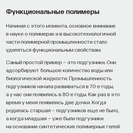
Если у вас есть STEM-образование или опыт
он будет передаваться следующим поколениям
в исследовательской сфере — это ваш шанс
Функциональные полимеры
вместе с остальным генетическим материалом.
выйти на глобальный уровень. Помогите вместе
Вирусы, попавшие в геном половых клеток
приблизить Четвёртую индустриальную
Начиная с этого момента, основное внимание
и устойчиво передающиеся по наследству,
революцию и найти своё место в инновационном
в науке о полимерах и в высокотехнологичной
становятся эндогенными.
будущем! ​
части полимерной промышленности стало
уделяться функциональным свойствам.
Поведение ретровирусов в зародышевых
Заполните анкету и загрузите своё резюме,
клетках пока плохо изучено. Значительно
чтобы стать участником программы
:
Самый простой пример — это подгузники. Они
продвинуться в понимании этих процессов
https://postnauka.org/link/tal1125_blog1
адсорбируют большое количество воды или
помогло изучение «
клеточного иммунитета
»
биологической жидкости. Промышленность
против ретровируса KoRV-A
, который
11/24/2025
подгузников начала развиваться в 70-е годы,
встречается в дикой популяции австралийских
а у нас они появились в 80-е годы. Как раз в это
НАПИСАТЬ НАМ
коал и на наших глазах «эндогенизируется»
время у меня появились две дочки. Когда
в их геном. Это происходит благодаря тому, что
родилась старшая — подгузников еще не было,
он каким-то образом смог проникнуть
а когда младшая — уже были подгузники
в их зародышевые клетки, а потому теперь
на основании синтетических полимерных гелей.
передается по наследству в некоторых группах
НАД МАТЕРИАЛОМ РАБОТАЛИ