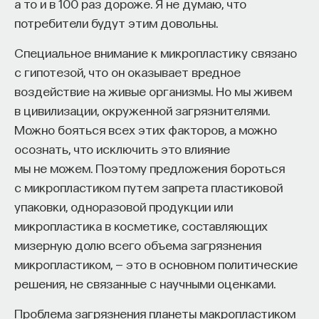
а то и в 100 раз дороже. Я не думаю, что
генетики из Университета Тафтса и медицинской
потребители будут этим довольны.
школы при Мичиганском университете изучили
геномы 2500 испытуемых и добавили к этому
Специальное внимание к микропластику связано
еще 19 интактных ретровирусных фрагментов.
с гипотезой, что он оказывает вредное
воздействие на живые организмы. Но мы живем
Многие эндовирусы в человеческом геноме
в цивилизации, окруженной загрязнителями.
считаются «мусорными», однако
в 2000 году
Можно бояться всех этих факторов, а можно
американские и французские генетики
осознать, что исключить это влияние
обнаружили пример успешного
мы не можем. Поэтому предложения бороться
«одомашнивания» ретровирусных геномов
.
с микропластиком путем запрета пластиковой
Исследователи нашли два очень похожих друг
упаковки, одноразовой продукции или
на друга гена, которые более всего напоминают
микропластика в косметике, составляющих
гены белков оболочки ретровируса. Теперь
мизерную долю всего объема загрязнения
клетки нашего организма используют эти белки
микропластиком, — это в основном политические
не для создания новых вирусов, а для регуляции
решения, не связанные с научными оценками.
работы плаценты. Белок синцитин управляет
слиянием клеток внешнего слоя плаценты —
Проблема загрязнения планеты макропластиком