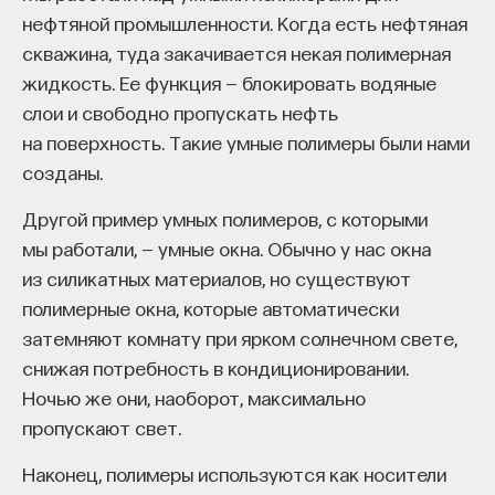
и проникнуть в нее.
нефтяной промышленности. Когда есть нефтяная
скважина, туда закачивается некая полимерная
Помимо этого, наличие эндогенных ретровирусов
ПОДДЕРЖАТЬ ПОСТНАУКУ
жидкость. Ее функция — блокировать водяные
в геноме тренирует клетку выявлять
слои и свободно пропускать нефть
ретровирусные последовательности внутри
на поверхность. Такие умные полимеры были нами
своего генетического материала и подавлять
созданы.
их экспрессию. Чтобы механизм работал, в нашем
генетическом материале обязательно должны
Другой пример умных полимеров, с которыми
быть «предустановленные тренировочные
мы работали, — умные окна. Обычно у нас окна
последовательности».
из силикатных материалов, но существуют
полимерные окна, которые автоматически
Как вирусы встраиваются в геном
затемняют комнату при ярком солнечном свете,
снижая потребность в кондиционировании.
У позвоночных эндогенные ретровирусы
Ночью же они, наоборот, максимально
встречаются довольно часто. Обнаружить
пропускают свет.
их в геноме несложно, поскольку все семейства
эндогенных ретровирусов обладают
Наконец, полимеры используются как носители
характерными последовательностями