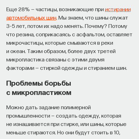
производной метана и водорода) и блокируются
Еще 28% — частицы, возникающие при
истирании
химически. При этом гены вируса
автомобильных шин
. Мы знаем, что шины служат
инактивируются и становятся подверженными
3–5 лет, потом их надо менять. Почему? Потому
мутациям, что снижает риск от внезапного
что резина, соприкасаясь с асфальтом, оставляет
пробуждения этой вирусной последовательности.
микрочастицы, которые смываются в реки
Вирусы в геноме человека
и океан. Таким образом, более двух третей
микропластика связаны с этими двумя
Всего в геноме человека насчитываются тысячи
факторами — стиркой одежды и стиранием шин.
вирусных последовательностей. До недавнего
Проблемы борьбы
времени было известно о существовании 17
с микропластиком
вирусных фрагментов в геноме человека, которые
сохранили в интактном виде (то есть без
Можно дать задание полимерной
критически значимых мутаций) основные
промышленности — создать одежду, которая
ретровирусные белки, кодирующие оболочку,
не изнашивается при стирке, или шины, которые
обратную транскриптазу в ДНК и «костяк»
меньше стираются. Но они будут стоить в 10,
вирусной частицы. Но в 2016 году американские