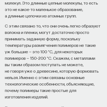
молекул. Это длинные цепные молекулы, то есть
проекта имеют STEM-образование, при этом
32%
характерные для вирусов последовательности
это не какое-то маленькое образование,
заинтересованы в работе в инновационных
нуклеотидов в нашей ДНК.
а длинные цепочки из атомных групп.
компаниях, но не знают, с чего начать.
Вирусы, исчезнувшие когда-то, как мамонты
С этим связано то, что они очень легко образуют
Специалисты сталкиваются с тремя ключевыми
и динозавры, до сих пор продолжают
волокна и пленки, могут достаточно просто
барьерами:
существовать в наших геномах и в геномах
принимать заданную форму, поскольку
многих других живых существ: животных,
Недостаток информации о глобальных
температуры размягчения полимеров не такие
растений и грибов. Иногда они представлены
индустриях и карьерных возможностях
уж большие — это 100 °C, для некоторых
полноценными вирусными геномами, и тогда они
мешает поиску подходящих ваканси; ​
полимеров — 150–200 °C. Скажем, с металлами
даже сохраняют способность вызывать
Непрозрачные механизмы в инновационных
вы таким образом поступать не можете,
инфекцию: при экспрессии (преобразовании
компаниях усложняют процесс
не говоря уже о древесине, которую формовать
наследственной информации, которую несет ген,
трудоустройства​;
нельзя. Именно с этим связаны основные
в РНК или белок) такого «вирусного гена»
Стереотипы не позволяют эффективно
технологические особенности, объясняющие,
образуются новые вирусные частицы. Такие
конкурировать на международном рынке​.
почему полимеры такие простые для
встроенные вирусы называются провирусами.
изготовления изделий.
Что такое Naukka Talents
Но в большинстве случаев эндогенные вирусы