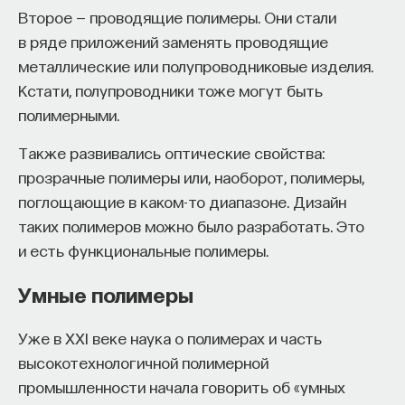
Второе — проводящие полимеры. Они стали
коал.
ПостНаука
в ряде приложений заменять проводящие
Благодаря изучению этого вируса генетикам
команда ПостНауки
металлические или полупроводниковые изделия.
удалось обнаружить клеточный механизм,
Кстати, полупроводники тоже могут быть
препятствующий сборке вирусных частиц
полимерными.
Сения Долгачева
из содержащегося в геноме коал генетического
редактор ПостНауки
Также развивались оптические свойства:
материала KoRV-A. Небольшие молекулы РНК,
прозрачные полимеры или, наоборот, полимеры,
известные как piРНК, отличают ДНК коалы
поглощающие в каком-то диапазоне. Дизайн
от генетического материала ретровируса
ТЕХНОЛОГИИ
таких полимеров можно было разработать. Это
и затем блокируют синтез частиц вируса.
644 публикации
и есть функциональные полимеры.
Вероятно, через подобный процесс прошли все
современные организмы, геном которых
Умные полимеры
ТЕХНОЛОГИИ
МАТЕМАТИКА
ОБРАЗОВАНИЕ
содержит эндогенные вирусы.
НАУКА
БИОТЕХНОЛОГИИ
Уже в XXI веке наука о полимерах и часть
В некоторых случаях вирусные элементы дают
высокотехнологичной полимерной
преимущество тем особям, в геном которых они
ПРОГРАММНАЯ ИНЖЕНЕРИЯ
ТОЧНЫЕ НАУКИ
промышленности начала говорить об «умных
интегрировались. Например, они могут защищать
СТРОИТЕЛИ БУДУЩЕГО