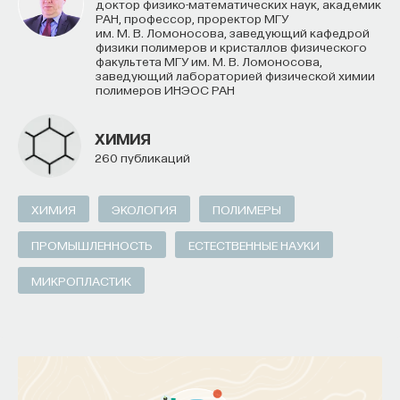
эндогенные ретровирусы могут влиять
доктор физико-математических наук, академик
РАН, профессор, проректор МГУ
на регуляцию соседних генов как на уровне
им. М. В. Ломоносова, заведующий кафедрой
физики полимеров и кристаллов физического
транскрипции, так и через антисмысловые
факультета МГУ им. М. В. Ломоносова,
РНК
(специфичные одноцепочечные РНК).
заведующий лабораторией физической химии
полимеров ИНЭОС РАН
У людей со вставками эндогенных
ретровирусных последовательностей и без таких
ХИМИЯ
вставок различается регуляция соседних генов.
260 публикаций
И это может влиять на функции этих клеток
и целых организмов.
ХИМИЯ
ЭКОЛОГИЯ
ПОЛИМЕРЫ
Например, в 2018 году исследователи
ПРОМЫШЛЕННОСТЬ
ЕСТЕСТВЕННЫЕ НАУКИ
из Оксфордского и Афинского университетов
МИКРОПЛАСТИК
обнаружили, что эндогенный вирус HERV-K HML-2
(HML-2) может увеличивать склонность
к аддикции. Он расположен близко к генам,
ответственным за работу систем головного
мозга, важных для выработки дофамина,