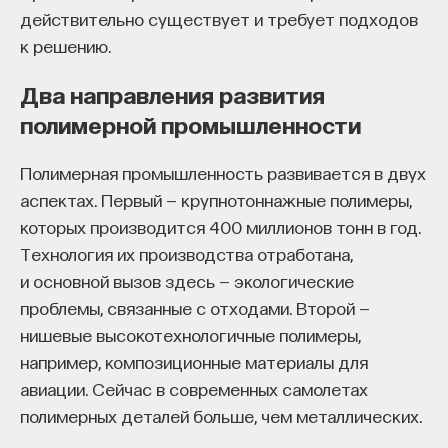
синцития. Получившиеся многоядерные клетки,
действительно существует и требует подходов
по всей видимости, оказываются более прочным
к решению.
барьером от агрессивных веществ. Удивительно,
но эти белки, называемые синцитинами, были
Два направления развития
обнаружены и у других млекопитающих:
полимерной промышленности
копытных, зайцеобразных, грызунов и хищных —
с той лишь разницей, что у них синцитины
Полимерная промышленность развивается в двух
произошли от других групп ретровирусов.
аспектах. Первый — крупнотоннажные полимеры,
которых производится 400 миллионов тонн в год.
Есть и иные вирусные последовательности,
Технология их производства отработана,
которые «одомашнились» и встали на защиту
и основной вызов здесь — экологические
здоровья человека. В 2015 году американский
проблемы, связанные с отходами. Второй —
профессор биологии развития Джоанна Высоцка
нишевые высокотехнологичные полимеры,
и ее коллеги из Стэнфордского университета
например, композиционные материалы для
нашли такие функции у эндогенного вируса
авиации. Сейчас в современных самолетах
HERVK. Ученые выяснили, что в клетках
полимерных деталей больше, чем металлических.
трехдневного зародыша человека