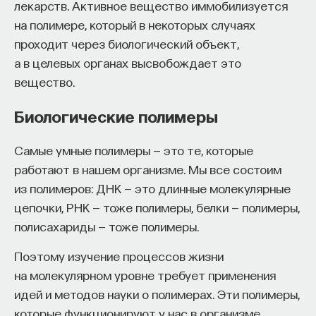
лекарств. Активное вещество иммобилизуется
нуклеотидов. Кроме того, из-за механизма
на полимере, который в некоторых случаях
встройки они ограничены в ДНК с обоих краев
проходит через биологический объект,
короткими прямыми повторами —
а в целевых органах высвобождает это
специфическими нуклеотидными
вещество.
последовательностями для интеграции вируса
в геном.
Биологические полимеры
По некоторым оценкам, эндогенные
Самые умные полимеры — это те, которые
ретровирусы могут составлять от 7 до 9%
работают в нашем организме. Мы все состоим
генома позвоночных
. Чаще всего такой
из полимеров: ДНК — это длинные молекулярные
генетический материал оказывается «мусорным»
цепочки, РНК — тоже полимеры, белки — полимеры,
и не приносит ни пользы, ни вреда. Это связано
полисахариды — тоже полимеры.
с тем, что у клеток есть механизмы защиты
от встраивания генетического материала
Поэтому изучение процессов жизни
ретровирусов: например, они могут покрывать
на молекулярном уровне требует применения
свою ДНК белком, который подавляет
идей и методов науки о полимерах. Эти полимеры,
экспрессию вирусных генов.
которые функционируют у нас в организме,