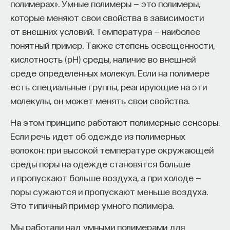
полимерах». Умные полимеры — это полимеры,
от инфекции, вызванной родственными вирусами,
которые меняют свои свойства в зависимости
подавляя их репликацию. Как они это делают?
от внешних условий. Температура — наиболее
Дело в том, что вирусная частица представляет
понятный пример. Также степень освещенности,
ПАРТНЁР ПРОЕКТА
собой пазл из вирусных, а иногда и клеточных
кислотность (pH) среды, наличие во внешней
белков, которые оборачивают ее генетический
среде определенных молекул. Если на полимере
материал. Эндогенные ретровирусы в нашем
есть специальные группы, реагирующие на эти
геноме могут вставлять в этот пазл свои
молекулы, он может менять свои свойства.
Что такое партнёрский материал?
«неподходящие» детали, в результате чего будет
На этом принципе работают полимерные сенсоры.
получаться дефектная конструкция,
Если речь идет об одежде из полимерных
препятствующая репликации вирусных копий.
волокон: при высокой температуре окружающей
Есть и другой способ не дать экзогенному
среды поры на одежде становятся больше
вирусу поселиться в зараженном организме:
и пропускают больше воздуха, а при холоде —
эндогенные вирусы в геноме могут «забивать»
поры сужаются и пропускают меньше воздуха.
вакантные места на клеточных рецепторах
Это типичный пример умного полимера.
своими белками, благодаря чему другой вирус
Внеси свой вклад в дело
не сможет состыковаться с клеткой, а значит,
Мы работали над умными полимерами для
просвещения!