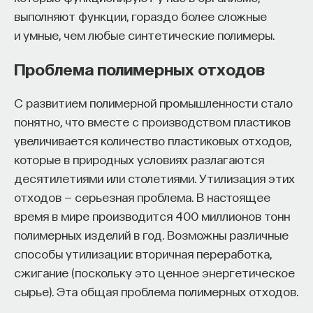
выполняют функции, гораздо более сложные
Большую часть генома человека составляют
и умные, чем любые синтетические полимеры.
не гены, а так называемые межгенные
пространства. Попав туда, эндогенный
Проблема полимерных отходов
ретровирус, скорее всего, будет репрессирован,
накопит мутации и будет ждать своего часа,
С развитием полимерной промышленности стало
чтобы пригодиться клетке. Конечно, в итоге
понятно, что вместе с производством пластиков
используется лишь малая часть ассортимента
увеличивается количество пластиковых отходов,
последовательностей эндогенных ретровирусов,
которые в природных условиях разлагаются
а остальные пребывают в состоянии утильсырья.
десятилетиями или столетиями. Утилизация этих
отходов — серьезная проблема. В настоящее
В геноме человека большинство эндовирусов
время в мире производится 400 миллионов тонн
насчитывают более 25 миллионов лет: они
полимерных изделий в год. Возможны различные
встроились в геном наших предков еще
способы утилизации: вторичная переработка,
до отделения эволюционной линии
сжигание (поскольку это ценное энергетическое
человекообразных от других обезьян. Но есть
сырье). Эта общая проблема полимерных отходов.
и более молодые вирусные гены, которые