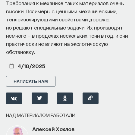
продуцируется очень много белка, кодируемого
Требования к механике таких материалов очень
генами этого вируса. Эти белки влияют
высоки. Полимеры с ценными механическими,
на активность других генов эмбриона. Один
теплоизолирующими свойствами дороже,
из них повышает уровень IFITM1 — белка
но решают специальные задачи. Их производят
мембраны, который не позволяет другим вирусам
немного — в пределах нескольких тонн в год, и они
попасть в эмбрион. Другими словами, эндогенный
практически не влияют на экологическую
вирус не дает другим вирусам заразить
обстановку.
человеческий зародыш.
4/18/2025
Другие эндогенные вирусы, наоборот, стараются
«одомашнить» нас самих. Ученым и раньше были
НАПИСАТЬ НАМ
известны вирусы, которые могут влиять
на поведение своих хозяев, но совсем недавно
такие вирусы обнаружились и у человека. В 2009
году российские генетики из группы геномного
НАД МАТЕРИАЛОМ РАБОТАЛИ
анализа сигнальных систем клетки Института
биоорганической химии РАН обнаружили, что
Алексей Хохлов