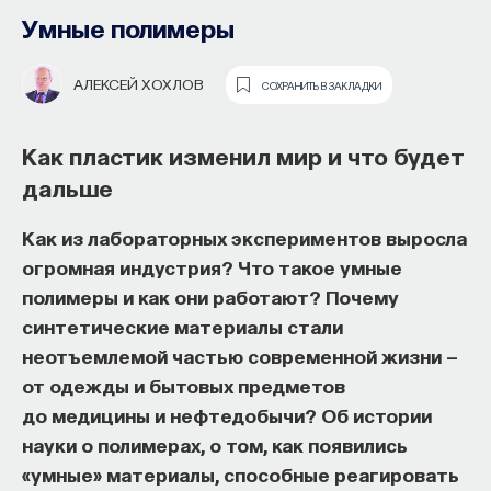
Умные полимеры
АЛЕКСЕЙ ХОХЛОВ
СОХРАНИТЬ В ЗАКЛАДКИ
Как пластик изменил мир и что будет
дальше
Как из лабораторных экспериментов выросла
огромная индустрия? Что такое умные
О полезных и вредных генах вирусов
Основатель ПостНауки Ивар
полимеры и как они работают? Почему
в нашем геноме, о том, как вирусы
Максутов запускает сервис, который
синтетические материалы стали
встраиваются в ДНК и как вирусные
поможет найти свою нишу
неотъемлемой частью современной жизни —
последовательности связаны
в глобальных deep tech и биотех
от одежды и бытовых предметов
с шизофренией и другими болезнями
компаниях
до медицины и нефтедобычи? Об истории
науки о полимерах, о том, как появились
Обычно под словом «вирус» мы подразумеваем
В 2012 году
Ивар Максутов
создал проект
«умные» материалы, способные реагировать
известные заболевания вроде гриппа, ВИЧ
ПостНаука, который дал голос учёным и навсегда