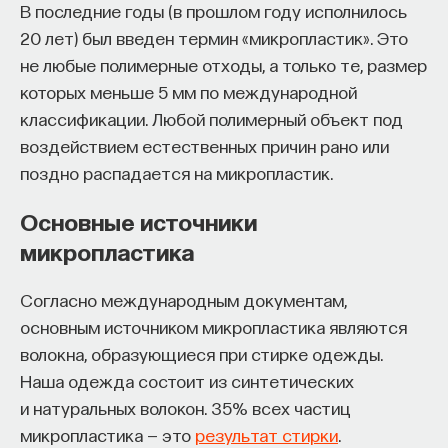
мы получили уже после, однако они не сохранили
В последние годы (в прошлом году исполнилось
способность реплицироваться и инфицировать
20 лет) был введен термин «микропластик». Это
другие клетки. Этим геном человека отличается
не любые полимерные отходы, а только те, размер
от геномов мышей, кошек и свиней: у них имеются
которых меньше 5 мм по международной
более молодые вирусные последовательности,
классификации. Любой полимерный объект под
которые могут генерировать новые вирионы.
воздействием естественных причин рано или
поздно распадается на микропластик.
У человека сильнее активирован
противовирусный иммунитет. Специальные
Основные источники
противовирусные белки опознают вирусный
микропластика
генетический материал и вносят в него
химические модификации. В результате вирус
Согласно международным документам,
встраивается в наш геном с множеством
основным источником микропластика являются
мутаций, которые не дают ему дальше
волокна, образующиеся при стирке одежды.
размножаться внутри клетки. Но это еще не все:
Наша одежда состоит из синтетических
затем вирусные гены подвергаются защитному
и натуральных волокон. 35% всех частиц
метилированию (то есть введению в гены
микропластика — это
результат стирки
.