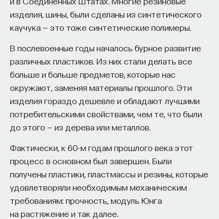
и в Соединенных Штатах. Многие резиновые
работы в индустрии, но стремится развивать
их репликации внутри зараженной клетки.
изделия, шины, были сделаны из синтетического
необходимые навыки.
Большинство вирусов не взаимодействуют
каучука — это тоже синтетические полимеры.
непосредственно с генетическим материалом
Для уже готовых специалистов достаточно
В послевоенные годы началось бурное развитие
зараженной клетки, чего нельзя сказать
оставить информацию о себе: образование, опыт
различных пластиков. Из них стали делать все
о
ретровирусах
. Их геном образован молекулой
работы, навыки, интересы и владение
больше и больше предметов, которые нас
РНК, которая при попадании в клетку становится
иностранными языками. Команда
Naukka Talents
окружают, заменяя материалы прошлого. Эти
матрицей для обратной транскрипции (синтеза)
будет искать, где эти навыки могут быть
изделия гораздо дешевле и обладают лучшими
ДНК. Эта ДНК встраивается в геном клетки-
применены, и поможет найти международную
потребительскими свойствами, чем те, что были
мишени и с этого момента становится
deep tech
или биотех компанию, где человек
до этого — из дерева или металлов.
неотъемлемой частью ее генетического
сможет раскрыть свои таланты.​ Для тех, кто ещё
материала.
набирается опыта, сервис предлагает вебинары
Фактически, к 60-м годам прошлого века этот
и индивидуальные консультации, чтобы понять,
процесс в основном был завершен. Были
До тех пор, пока соматические, то есть
как развить необходимые навыки. Позднее будет
получены пластики, пластмассы и резины, которые
неполовые, клетки оказываются поражены
запущена серия спецпроектов, рассказывающих
удовлетворяли необходимым механическим
ретровирусом, это остается проблемой одного
о разных индустриях и их устройстве.​
требованиям: прочность, модуль Юнга
организма. Но если вирус попадает
на растяжение и так далее.
в зародышевые или половые клетки, то дальше