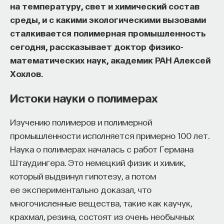
на температуру, свет и химический состав
и вируса Эбола. Они относятся к так называемым
изменил медийное пространство на русском
среды, и с какими экологическими вызовами
экзогенным вирусам, которыми мы можем
языке. В 2021 году в Лондоне он основал компанию
сталкивается полимерная промышленность
заразиться от других людей. Но некоторые вирусы
Naukka
, помогающую учёным
сегодня, рассказывает доктор физико-
миллионы лет существуют неразделимо с нами
и предпринимателям превращать их идеи
математических наук, академик РАН Алексей
в нашем геноме — такие вирусы называют
в технологии и успешные стартапы. Теперь
Хохлов.
эндогенными. О следах древних вирусов
команда ПостНауки запускает новый сервис —
в организме живых существ в рамках гида
Naukka Talents
, рекрутинговое агентство,
Истоки науки о полимерах
«
Вирусы
» ПостНауке рассказывает биолог Антон
созданное для поддержки специалистов,
Буздин.
желающих работать в глобальных инновационных
Изучению полимеров и полимерной
индустриях.
промышленности исполняется примерно 100 лет.
Происхождение эндогенных
Наука о полимерах началась с работ Германа
В ходе работы с научным сообществом Ивар
вирусов
Штаудингера. Это немецкий физик и химик,
и его команда обнаружили, что инновационные
который выдвинул гипотезу, а потом
индустрии испытывают кадровый голод,
Вирусы появились на самых ранних этапах
ее экспериментально доказал, что
особенно молодые deep tech и биотех компании.
эволюции. Они не оставляют никаких физических
многочисленные вещества, такие как каучук,
Исследование аудитории ПостНауки
следов или окаменелостей в осадочных породах,
крахмал, резина, состоят из очень необычных
подтвердило масштаб: более
60%
слушателей
но обнаружить их след можно иначе, изучая