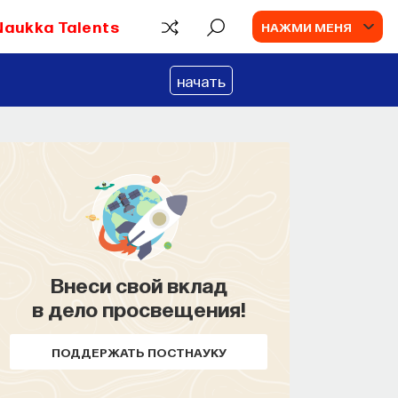
Naukka Talents
НАЖМИ МЕНЯ
начать
Внеси свой вклад
КУРС
в дело просвещения!
Философский поиск:
начала
ПОДДЕРЖАТЬ ПОСТНАУКУ
СОХРАНИТЬ КУРС