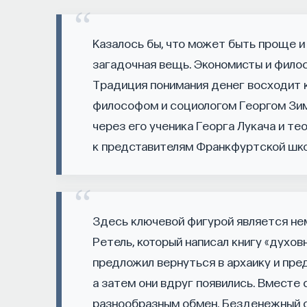
о происходящем в мире?
Казалось бы, что может быть проще и 
Как философия помогает понять мир, в кот
загадочная вещь. Экономисты и фило
представления об окружающей действительн
Традиция понимания денег восходит 
и другие вопросы можно найти, записавшис
философом и социологом Георгом Зим
Слушатели курса убедятся в том, что филос
через его ученика Георга Лукача и т
занимательных головоломок, но и набор инс
к представителям Франкфуртской шко
современного человека.
Пройдя этот курс, вы:
Здесь ключевой фигурой является не
— Овладеете ключевыми для независимого м
Ретель, который написал книгу «духов
воспринимать информацию и логично и аргу
предложил вернуться в архаику и пред
а затем они вдруг появились. Вместе 
— Узнаете, как философия отвечает на осно
пространство и что такое время? Что значи
разнообразным обмен. Безденежный о