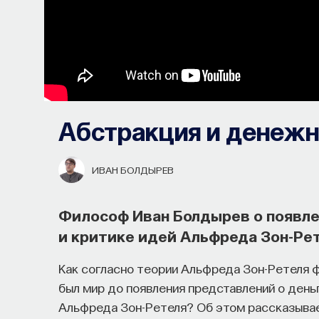
Абстракция и денеж
ИВАН БОЛДЫРЕВ
Философ Иван Болдырев о появле
и критике идей Альфреда Зон-Ре
Как согласно теории Альфреда Зон-Ретеля
был мир до появления представлений о день
Альфреда Зон-Ретеля? Об этом рассказывае
Как философия помогает составл