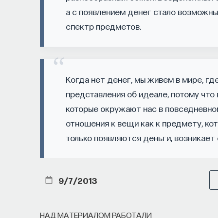
сознание? Реальна ли реальность и откуда м
а с появлением денег стало возможны
свобода?
спектр предметов.
— Переосмыслите границы доверия собстве
Автор курса:
Диана Гаспарян
— кандидат фил
Когда нет денег, мы живем в мире, гд
и культурологии факультета гуманитарных н
представления об идеале, потому что
которые окружают нас в повседневно
3/30/2022
отношения к вещи как к предмету, кот
только появляются деньги, возникает
НАД МАТЕРИАЛОМ РАБОТАЛИ
9/7/2013
ПостНаука
команда ПостНауки
НАД МАТЕРИАЛОМ РАБОТАЛИ