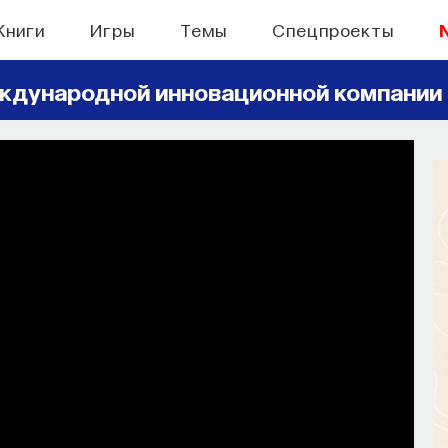
Книги
Игры
Темы
Спецпроекты
ждународной инновационной компании
БЫТИЯ
 поиск: начала
ь собственное мнение о происходящем
мире?
СОХРАНИТЬ В ЗАКЛАДКИ