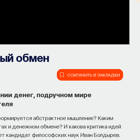
ный обмен
СОХРАНИТЬ В ЗАКЛАДКИ
нии денег, подручном мире
теля
 формируется абстрактное мышление? Каким
гах и денежном обмене? И какова критика идей
т кандидат философских наук Иван Болдырев.
ять собственное мнение