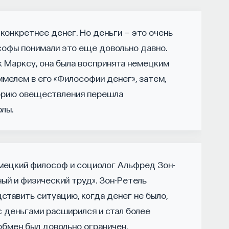
конкретнее денег. Но деньги — это очень
ором мы живем, расширять собственные
софы понимали это еще довольно давно.
ости и познавать самого себя? Ответы на эти
к Марксу, она была воспринята немецким
ь
на курс «Философский поиск: начала»
.
мелем в его «Философии денег», затем,
офский поиск — это не только каскад
еорию овеществления перешла
трументов, жизненно необходимых для
лы.
мецкий философ и социолог Альфред Зон-
ышления навыками: научитесь критически
ный и физический труд». Зон-Ретель
ментированно доказывать свою точку зрения.
ставить ситуацию, когда денег не было,
с деньгами расширился и стал более
вополагающие вопросы человечества: что такое
т мыслить и что представляет собой наше
бмен был довольно ограничен,