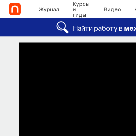
Курсы
Журнал
и
Видео
гиды
Найти работу в
ме
СО
Философский
Как философия помогает составлят
в 
ПОСТНАУКА