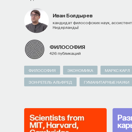
НАУКА
237 публикаций
Иван Болдырев
кандидат философских наук, ассистент-профессор университета Рэдбауда (Неймеген,
Нидерланды)
НАУКА
ЖУРНАЛ
ФИЛОСОФСКИЙ ПОИСК: 
ФИЛОСОФИЯ
426 публикаций
ФИЛОСОФИЯ
ЭКОНОМИКА
МАРКС КАРЛ
ЗОН-РЕТЕЛЬ АЛЬФРЕД
ГУМАНИТАРНЫЕ НАУКИ