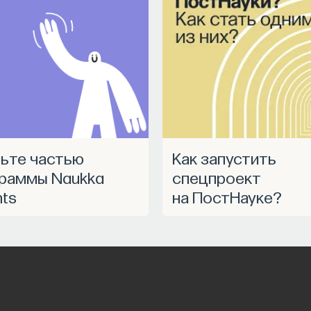
Как запустить
раммы Naukka
спецпроект
nts
на ПостНауке?