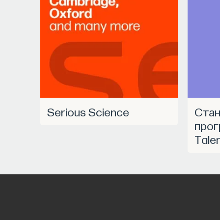
Serious Science
Станьте частью
прог
Tale