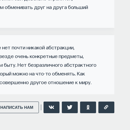
ы знаем то, что знаем? Существует ли в мире
м обменивать друг на друга больший
нному знанию.
ософских наук, профессор Школы философии
е нет почти никакой абстракции,
аук НИУ ВШЭ.
 везде очень конкретные предметы,
м быту. Нет безразличного абстрактного
НАПИСАТЬ НАМ
орый можно на что-то обменять. Как
 совершенно другое отношение к миру.
НАПИСАТЬ НАМ