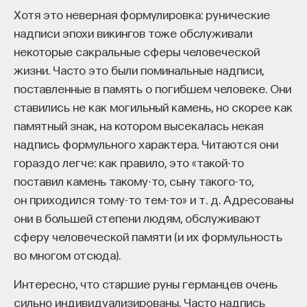
Хотя это неверная формулировка: рунические
надписи эпохи викингов тоже обслуживали
некоторые сакральные сферы человеческой
жизни. Часто это были поминальные надписи,
поставленные в память о погибшем человеке. Они
ставились не как могильный камень, но скорее как
памятный знак, на котором высекалась некая
КУРС
Философский поиск: начала
надпись формульного характера. Читаются они
гораздо легче: как правило, это «такой-то
СОХРАНИТЬ КУРС
поставил камень такому-то, сыну такого-то,
он приходился тому-то тем-то» и т. д. Адресованы
они в большей степени людям, обслуживают
сферу человеческой памяти (и их формульность
во многом отсюда).
Интересно, что старшие руны германцев очень
сильно индивидуализированы. Часто надпись