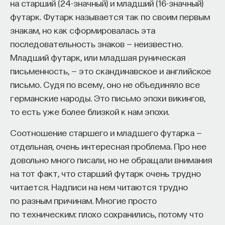
на старший (24-значный) и младший (16-значный)
начала»
.
футарк. Футарк называется так по своим первым
знакам, но как сформировалась эта
Слушатели курса убедятся в том, что
последовательность знаков — неизвестно.
философский поиск — это не только каскад
Младший футарк, или младшая руническая
занимательных головоломок, но и набор
письменность, — это скандинавское и английское
инструментов, жизненно необходимых для
письмо. Судя по всему, оно не объединяло все
современного человека.
германские народы. Это письмо эпохи викингов,
Пройдя этот курс, вы:
то есть уже более близкой к нам эпохи.
— Овладеете ключевыми для независимого
Соотношение старшего и младшего футарка —
мышления навыками: научитесь критически
отдельная, очень интересная проблема. Про нее
воспринимать информацию и логично
довольно много писали, но не обращали внимания
и аргументированно доказывать свою точку
на тот факт, что старший футарк очень трудно
зрения.
читается. Надписи на нем читаются трудно
по разным причинам. Многие просто
— Узнаете, как философия отвечает
по техническим: плохо сохранились, потому что
на основополагающие вопросы человечества: что