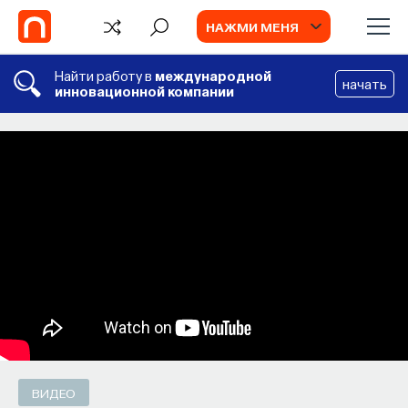
НАЖМИ МЕНЯ
Найти работу в
международной
начать
инновационной компании
СОБЫТИЯ
Философский поиск: начала
Как философия помогает составлять
собственное мнение о происходящем
в мире?
ПОСТНАУКА
СОХРАНИТЬ В ЗАКЛАДКИ
ВИДЕО