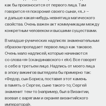
как бы произносится от первого лица. Там
Внеси свой вклад в дело
говорится «я похоронил своего сына», «я…» —
просвещения!
и дальше какая-нибудь невнятица магического
свойства. Очень важен акт коммуникации между
ПОДДЕРЖАТЬ ПОСТНАУКУ
конкретным человеком и высшими существами.
В младше-рунических надписях знаменательным
образом пропадает первое лицо как таковое.
Очень мало надписей, которые начинаются
со слова «я» (скандинавского « ek»). Все говорят
о себе в третьем лице. Надпись от моего лица
в эпоху викингов выглядела бы примерно так:
«Федор, сын Бориса, поставил этот камень
в память о Сергее, сыне такого-то; Сергей
знаменит тем-то (например, был в Византии,
воевал с варягами и охранял византийского
императора)».