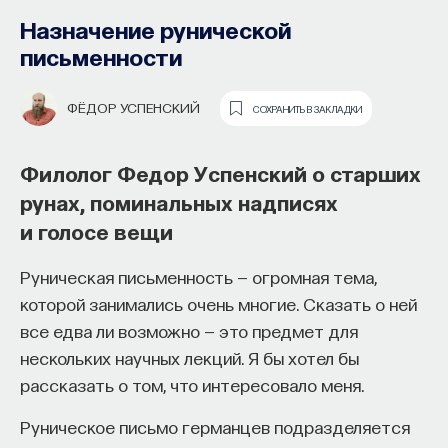
Назначение рунической
письменности
ФЁДОР УСПЕНСКИЙ
СОХРАНИТЬ В ЗАКЛАДКИ
Филолог Федор Успенский о старших
рунах, поминальных надписях
Как философия помогает составлять
и голосе вещи
собственное мнение
о происходящем в мире?
Руническая письменность — огромная тема,
которой занимались очень многие. Сказать о ней
Как философия помогает понять мир, в котором
все едва ли возможно — это предмет для
мы живем, расширять собственные
нескольких научных лекций. Я бы хотел бы
представления об окружающей
рассказать о том, что интересовало меня.
действительности и познавать самого себя?
Ответы на эти и другие вопросы можно найти,
Руническое письмо германцев подразделяется
записавшись
на курс «Философский поиск: