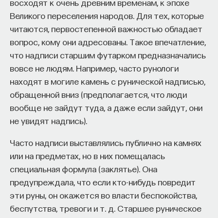
восходят к очень древним временам, к эпохе
такое пространство и что такое время? Что
Великого переселения народов. Для тех, которые
значит мыслить и что представляет собой наше
читаются, первостепенной важностью обладает
сознание? Реальна ли реальность и откуда
вопрос, кому они адресованы. Такое впечатление,
мы знаем то, что знаем? Существует ли в мире
что надписи старшим футарком предназначались
свобода?
вовсе не людям. Например, часто рунологи
— Переосмыслите границы доверия
находят в могиле камень с рунической надписью,
собственному знанию.
обращенной вниз (предполагается, что люди
вообще не зайдут туда, а даже если зайдут, они
Автор курса:
Диана Гаспарян
— кандидат
не увидят надпись).
философских наук, профессор Школы философии
и культурологии факультета гуманитарных наук
Часто надписи выставлялись публично на камнях
НИУ ВШЭ.
или на предметах, но в них помещалась
специальная формула (заклятье). Она
3/30/2022
предупреждала, что если кто-нибудь повредит
эти руны, он окажется во власти беспокойства,
НАПИСАТЬ НАМ
беспутства, тревоги и т. д. Старшее руническое