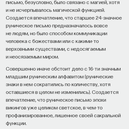
письмо, безусловно, было связано с магией, хотя
и не исчерпывалось магической функцией.
Создается впечатление, что старшее 24-значное
НАД МАТЕРИАЛОМ РАБОТАЛИ
руническое письмо предназначалось вовсе
не людям, но было способом коммуникации
ПостНаука
человека с божествами или с какими-то
команда ПостНауки
верховными существами, с недосягаемым
и неосязаемым миром.
НАУКА
Совершенно иначе обстоит дело с 16-ти значным
237 публикаций
младшим руническим алфавитом (рунические
знаки в нем сократились по количеству, хотя
НАУКА
ЖУРНАЛ
оставшиеся в целом не изменились). Создается
впечатление, что руническое письмо эпохи
ФИЛОСОФСКИЙ ПОИСК: НАЧАЛА
викингов уже целиком светское, в чем-то
профанизированное, лишенное своей сакральной
функции.