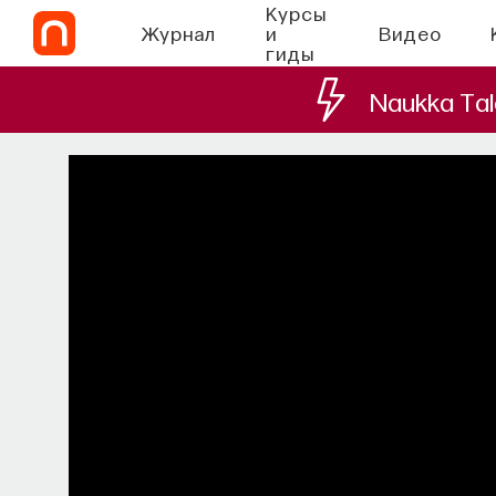
Курсы
Журнал
и
Видео
гиды
Naukka Tal
СО
Химия между ней
которые уп
Как наши память, потребности, эмоц
сигналов от 
ВЯЧЕСЛАВ ДУБЫНИН