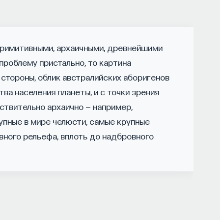
моции, внимание, воля связаны
едиаторов?
примитивными, архаичными, древнейшими
ктурном, клеточном и молекулярном уровнях?
проблему пристально, то картина
правлении психическими и физическими
 стороны, облик австралийских аборигенов
томление, состояние эйфории или азарта?
ва населения планеты, и с точки зрения
ов, иммунной системы?
ствительно архаично — например,
ти, записавшись
на курс «Химия между
упные в мире челюсти, самые крупные
ми»
ного рельефа, вплоть до надбровного
 работы нашего организма
сах мозга