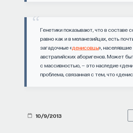
БИОЛОГИЯ
1297 публикаций
БИОЛОГИЯ
МОЗГ
НЕЙРОФИЗИОЛОГИЯ
Генетики показывают, что в составе 
равно как и в меланезийцах, есть поч
ХИМИЯ МЕЖДУ НЕЙРОНАМИ
загадочные «
денисовцы
», населявшие
австралийских аборигенов. Может быт
с массивностью, — это наследие «ден
проблема, связанная с тем, что «дени
10/9/2013