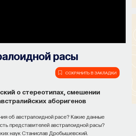
ралоидной расы
СОХРАНИТЬ В ЗАКЛАДКИ
ский о стереотипах, смешении
австралийских аборигенов
ия об австралоидной расе? Какие данные
сть представителей австралоидной расы?
ких наук Станислав Дробышевский.