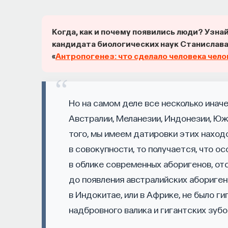
— Понимать причины нейро- и психопато
Когда, как и почему появились люди? Узна
— Осознавать связь своего поведения 
кандидата биологических наук Станислав
«
Антропогенез: что сделало человека чел
Автор курса:
Вячеслав Дубынин
— доктор б
физиологии человека и животных биологичес
Но на самом деле все несколько инач
3/10/2025
Австралии, Меланезии, Индонезии, Юж
того, мы имеем датировки этих наход
в совокупности, то получается, что о
НАД МАТЕРИАЛОМ РАБОТАЛИ
в облике современных аборигенов, отс
Вячеслав Дубынин
до появления австралийских аборигено
доктор биологических наук, профессор кафедры физиологии человека и животных
в Индокитае, или в Африке, не было г
биологического факультета МГУ им. М. 
надбровного валика и гигантских зубо