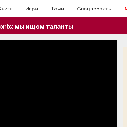
Книги
Игры
Темы
Спецпроекты
ents:
мы ищем таланты
БЫТИЯ
ронами: вещества,
равляют нами
ии, внимание, воля связаны с передачей
нейромедиаторов?
СОХРАНИТЬ В ЗАКЛАДКИ