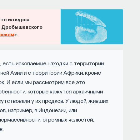
логий
йте из курса
и эмоций с активностью нейромедиаторов мозга
а Дробышевского
овеком
».
иологических наук, профессор кафедры
кого факультета МГУ им. М.В. Ломоносова
е, есть ископаемые находки с территории
НАПИСАТЬ НАМ
ной Азии и с территории Африки, кроме
ок. И если мы рассмотрим все это
собенности, которые кажутся архаичными
утствовали у их предков. У людей, живших
в, например, в Индонезии, или
ипермассивности, огромных челюстей,
В. Ломоносова, специалист в области физиологии мозга
в.