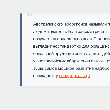
Как наши память, потребности, э
с передачей сигналов от нейром
Австралийских аборигенов называли 
Как устроена наша нервная система на стру
людьми планеты. Если рассматривать 
В чем состоит роль нейромедиаторов при у
получается совершенно иная. С одной
процессами? Как появляются зависимость, у
выглядит нестандартно для большинст
Каково воздействие на работу мозга гормон
банальной эрудиции они выглядят дей
Ответы на эти и другие вопросы можно най
у австралийских аборигенов самые кр
нейронами: вещества, которые управляют на
зубы, самое мощное развитие надбров
валика, как у
неандертальца
.
Пройдя этот курс, вы научитесь:
— Ориентироваться в общих принципах
— Разбираться в биохимических процес