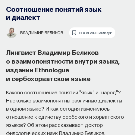
Соотношение понятий язык
СЕРГЕЙ КАРПОВ
СОХРАНИТЬ В ЗАКЛАДКИ
и диалект
Историк Сергей Карпов о различиях
ВЛАДИМИР БЕЛИКОВ
СОХРАНИТЬ В ЗАКЛАДКИ
между средневековым и античным
рабовладением, положении женщин-
Лингвист Владимир Беликов
рабынь и особенностях торговли
о взаимопонятности внутри языка,
в Средние века
издании Ethnologue
Основатель ПостНауки Ивар
и сербохорватском языке
Когда люди говорят о работорговле —
Максутов запускает сервис, который
классической работорговле, чаще всего
Каково соотношение понятий "язык" и "народ"?
поможет найти свою нишу
вспоминают античный мир или Древний Восток,
Насколько взаимопонятны различные диалекты
в глобальных deep tech и биотех
где рабство приобрело свои, я бы сказал,
в одном языке? И как сегодня изменилось
компаниях
наиболее устоявшиеся формы, которые затем
отношение к единству сербского и хорватского
стали модулем. Это постоянное, вечное рабство,
языков? Об этом рассказывает доктор
В 2012 году
Ивар Максутов
создал проект
это большая зависимость, это превращение раба
филологических наук Владимир Беликов.
ПостНаука, который дал голос учёным и навсегда