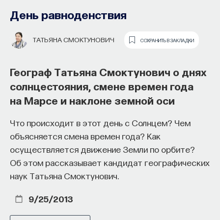
День равноденствия
ТАТЬЯНА СМОКТУНОВИЧ
СОХРАНИТЬ В ЗАКЛАДКИ
Географ Татьяна Смоктунович о днях
солнцестояния, смене времен года
на Марсе и наклоне земной оси
Как наши память, потребности,
Что происходит в этот день с Солнцем? Чем
эмоции, внимание, воля связаны
объясняется смена времен года? Как
с передачей сигналов
осуществляется движение Земли по орбите?
от нейромедиаторов?
Об этом рассказывает кандидат географических
наук Татьяна Смоктунович.
Как устроена наша нервная система
на структурном, клеточном и молекулярном
9/25/2013
уровнях? В чем состоит роль нейромедиаторов
при управлении психическими и физическими