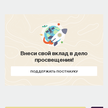
— Осознавать связь своего поведения
и эмоций с активностью нейромедиаторов
мозга
Автор курса:
Вячеслав Дубынин
— доктор
биологических наук, профессор кафедры
физиологии человека и животных биологического
факультета МГУ им. М.В. Ломоносова
Внеси свой вклад в дело
просвещения!
3/10/2025
НАПИСАТЬ НАМ
ПОДДЕРЖАТЬ ПОСТНАУКУ
НАД МАТЕРИАЛОМ РАБОТАЛИ