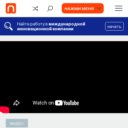
НАЖМИ МЕНЯ
Найти работу в
международной
начать
инновационной компании
СОБЫТИЯ
Химия между нейронами:
вещества, которые управляют нами
Как наши память, потребности, эмоции,
внимание, воля связаны с передачей
сигналов от нейромедиаторов?
ВЯЧЕСЛАВ ДУБЫНИН
СОХРАНИТЬ В ЗАКЛАДКИ
ВИДЕО