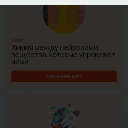
КУРС
Химия между нейронами:
вещества, которые управляют
нами
СОХРАНИТЬ КУРС