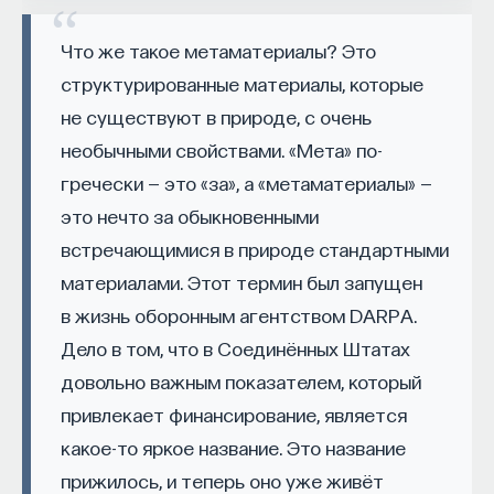
проекта имеют STEM-образование, при этом
32%
то изменив.
Что же такое метаматериалы? Это
заинтересованы в работе в инновационных
Зачем же нам это может быть нужно в квантовой
компаниях, но не знают, с чего начать.
структурированные материалы, которые
механике? Дело в том, что многие задачи,
не существуют в природе, с очень
Специалисты сталкиваются с тремя ключевыми
например, материаловедения до сих пор
необычными свойствами. «Мета» по-
барьерами:
являются нерешенными. Какие-то материалы
гречески — это «за», а «метаматериалы» —
мы умеем рассчитывать на основе аналитических
Недостаток информации о глобальных
это нечто за обыкновенными
моделей, которые мы придумали и которые дают
индустриях и карьерных возможностях
нам хороший результат. Какие-то мы не можем
встречающимися в природе стандартными
мешает поиску подходящих ваканси; ​
рассчитывать на основании моделей, так как
материалами. Этот термин был запущен
Непрозрачные механизмы в инновационных
их у нас нет. Но мы можем рассчитывать
в жизнь оборонным агентством DARPA.
компаниях усложняют процесс
их численно на компьютерах или
Дело в том, что в Соединённых Штатах
трудоустройства​;
суперкомпьютерах. А какие-то не можем
довольно важным показателем, который
Стереотипы не позволяют эффективно
рассчитать даже так.
привлекает финансирование, является
конкурировать на международном рынке​.
Высокотемпературная сверхпроводимость была
какое-то яркое название. Это название
Что такое Naukka Talents
обнаружена во второй половине XX века, и она
прижилось, и теперь оно уже живёт