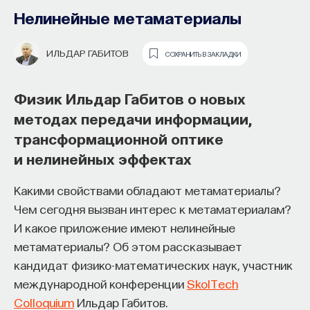
Нелинейные метаматериалы
АЛЕКСЕЙ АКИМОВ
СОХРАНИТЬ В ЗАКЛАДКИ
ИЛЬДАР ГАБИТОВ
СОХРАНИТЬ В ЗАКЛАДКИ
Физик Алексей Акимов
о турбулентности, моделировании
Физик Ильдар Габитов о новых
Большого взрыва
методах передачи информации,
и высокотемпературной
трансформационной оптике
сверхпроводимости
и нелинейных эффектах
Основатель ПостНауки Ивар
Квантовые симуляторы — это очень мощная
Какими свойствами обладают метаматериалы?
Максутов запускает сервис, который
тематика в современной физике, которая берет
Чем сегодня вызван интерес к метаматериалам?
поможет найти свою нишу
свое начало в глубинах XX века. Еще Ричард
И какое приложение имеют нелинейные
в глобальных deep tech и биотех
Фейнман в свое время сказал, что если
метаматериалы? Об этом рассказывает
компаниях
мы не можем рассчитать какую-то сложную
кандидат физико-математических наук, участник
квантово-механическую систему,
международной конференции
SkolTech
В 2012 году
Ивар Максутов
создал проект
то мы и не должны пытаться это делать. Вместо
Colloquium
Ильдар Габитов.
ПостНаука, который дал голос учёным и навсегда