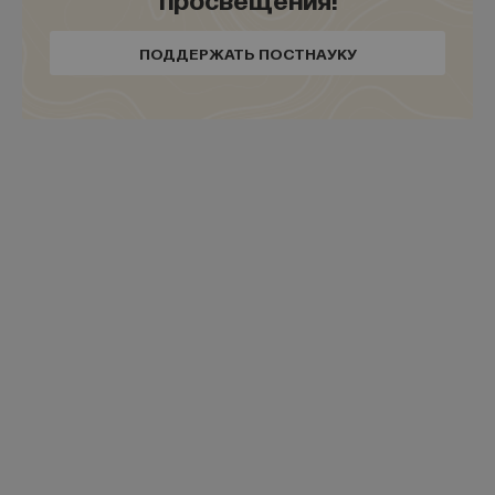
направления, как исследование турбулентностей.
Турбулентность — это тоже сложная задача,
ПОДДЕРЖАТЬ ПОСТНАУКУ
и не очень понятно, как ее считать. До сих пор
формирование ураганов является вопросом
интересным, и метеорологи пытаются со своей
стороны как-то решать все эти вопросы, изучая
различные природные явления, а физики пытаются
подойти со своей стороны, начать изучать
турбулентность как некоторое новое явление. Ну,
не новое, но тем не менее как некоторое такое
обособленное явление: какие у него есть вообще
свойства, каким законам подчиняется
турбулентность и как с ней, собственно говоря,
бороться или, наоборот, ее использовать.
Оказывается, что те же самые холодные атомы
прекрасно для этого подходят. Вы можете