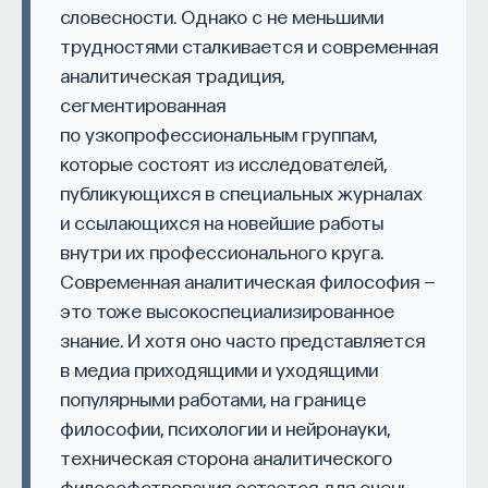
в интеллектуальной и политической биографии
словесности. Однако с не меньшими
ряда выдающихся представителей русской
трудностями сталкивается и современная
мысли — в линии продуктивного синтеза
аналитическая традиция,
ценностей национальной культуры и европейских
сегментированная
гражданских институтов. Так, опыт российского
по узкопрофессиональным группам,
КУРС
реформатора-законоведа М. М. Сперанского,
которые состоят из исследователей,
Химия между нейронами:
не выходя за пределы монархической
публикующихся в специальных журналах
вещества, которые управляют
конструкции власти, способствовал
и ссылающихся на новейшие работы
нами
рационализации системы управления, скрыто
внутри их профессионального круга.
обозначая правовой предел полномочий трона,
Современная аналитическая философия —
СОХРАНИТЬ КУРС
что логически и неизбежно должно было
это тоже высокоспециализированное
привести к его десакрализации.
знание. И хотя оно часто представляется
в медиа приходящими и уходящими
Один из самых острых и блестящих русских умов,
популярными работами, на границе
наследник богатейшей русской фамилии
философии, психологии и нейронауки,
А. И. Герцен занял непримиримую критическую
техническая сторона аналитического
позицию по отношению к официальной власти,
философствования остается для очень