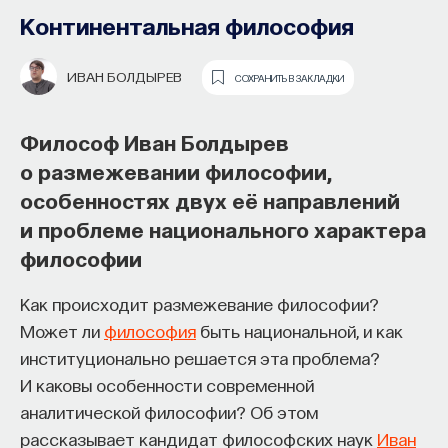
Континентальная философия
ИВАН БОЛДЫРЕВ
СОХРАНИТЬ В ЗАКЛАДКИ
Философ Иван Болдырев
о размежевании философии,
особенностях двух её направлений
и проблеме национального характера
Как наши память, потребности,
Философ Ольга Жукова о ценностях
философии
эмоции, внимание, воля связаны
европейского модерна, метафизике
с передачей сигналов
свободы и русской национальной
Как происходит размежевание философии?
от нейромедиаторов?
Может ли
философия
быть национальной, и как
культуре
институционально решается эта проблема?
Как устроена наша нервная система
Русский европеизм — историко-культурное
И каковы особенности современной
на структурном, клеточном и молекулярном
и философское понятие, характеризующее
аналитической философии? Об этом
уровнях? В чем состоит роль нейромедиаторов
умственное движение в среде русского
рассказывает кандидат философских наук
Иван
при управлении психическими и физическими