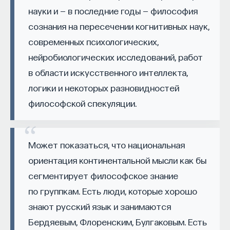
он и как идейная основа культурно-политической
— Осознавать связь своего поведения
науки и — в последние годы — философия
модернизации социального порядка в России, его
и эмоций с активностью нейромедиаторов
сознания на пересечении когнитивных наук,
либерализации.
мозга
современных психологических,
Русские европейцы исходили
нейробиологических исследований, работ
Автор курса:
Вячеслав Дубынин
— доктор
из фундаментальной посылки, что в основе
в области искусственного интеллекта,
биологических наук, профессор кафедры
христианской европейской и русской культуры
физиологии человека и животных биологического
логики и некоторых разновидностей
лежит метафизика свободы. Ее богословская
факультета МГУ им. М.В. Ломоносова
философской спекуляции.
трактовка связана с обнаружением действий
3/10/2025
Святого Духа в реальности жизни человека
и общества. Если европейская цивилизация этот
Может показаться, что национальная
НАПИСАТЬ НАМ
опыт опосредовала культурным и социальным
ориентация континентальной мысли как бы
творчеством, выстроив срединное пространство
сегментирует философское знание
отношений между индивидом и обществом,
по группкам. Есть люди, которые хорошо
сбалансировав интересы различных социальных
знают русский язык и занимаются
групп и скрепив их общественным договором
НАД МАТЕРИАЛОМ РАБОТАЛИ
Бердяевым, Флоренским, Булгаковым. Есть
и правом, то русская цивилизация этой границы