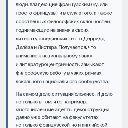
Вячеслав Дубынин
между метафизической и социальной
люди, владеющие французским (ну, или
доктор биологических наук, профессор
реальностью не обозначила. Лишь позже, в XIX
просто французы), и в силу этого, а также
кафедры физиологии человека и животных
биологического факультета МГУ
веке, это пространство «между» стало
собственных философских склонностей,
им. М. В. Ломоносова, специалист в области
выстраиваться в творчестве русских писателей,
физиологии мозга
поднимающие на знамя в своих
композиторов, историков, философов,
литературоведческих гетто Деррида,
БИОЛОГИЯ
публицистов, знаменовав собой классический
Делёза и Лиотара. Получается, что
1297 публикаций
период развития культуры. В этом смысле
внимание к национальному языку
великая русская классика стала самым
и литературоцентричность замыкают
убедительным воплощением европейской
БИОЛОГИЯ
МОЗГ
НЕЙРОФИЗИОЛОГИЯ
философскую работу в узких рамках
идентичности России.
ЕСТЕСТВЕННЫЕ НАУКИ
ЖУРНАЛ
локального национального сообщества.
В истории России культурно-творческая линия
ХИМИЯ МЕЖДУ НЕЙРОНАМИ
русского европеизма восходит к А. С. Пушкину,
На самом деле ситуация сложнее. И дело
культурно-просветительская
не только в том, что, например,
и образовательная — к Н. В. Станкевичу.
многочисленные адепты деконструкции
Политическая проекция европеизма и философии
давно уже обитают на факультетах
свободы нашла свое воплощение
не только французской, но и английской