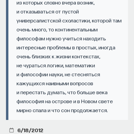
из которых словно вчера возник,
правого кадета В. О. Ключевского, правого
и отказываться от пустой
центриста М. А. Стаховича, конституционалиста
универсалистской схоластики, которой там
В. А. Караулова, автора либерально-
очень много, то континентальным
консервативного проекта Великой России
философам нужно учиться находить
П. Б. Струве была нацелена на формирование
интересные проблемы в простых, иногда
единства культурно-политической нации.
очень близких к жизни контекстах,
Программа исторического самопознания
не чураться логики, математики
и культурного творчества как в дополитический
и философии науки, не стесняться
период, так и в эпоху публичной политики
кажущихся наивными вопросов
оказалась актуальной для русского общества.
и перестать думать, что больше века
Оно должно было проделать значительную
философия на острове и в Новом свете
работу по формированию системы «права и прав»,
мирно спала и что сон продолжается.
обеспечить трансляцию духовных ценностей
национальной культуры в условиях свободы
слова, вероисповедания и конституционного
6/18/2012