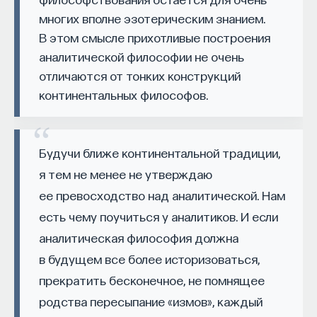
ища для России оптимальный «русский путь»
многих вполне эзотерическим знанием.
Внеси свой вклад в дело
освобождения от косности социального
В этом смысле прихотливые построения
просвещения!
порядка — всех форм экономической
аналитической философии не очень
и политической несвободы. Московский
отличаются от тонких конструкций
ПОДДЕРЖАТЬ ПОСТНАУКУ
профессор всеобщей истории Т. Н. Грановский
континентальных философов.
выступил проводником просвещенного
европеизма, укрепляя в сердцах и умах молодого
поколения мысль о стремлении к классическим
Будучи ближе континентальной традиции,
ценностям культуры и образования, которые
я тем не менее не утверждаю
создают почву для индивидуального
ее превосходство над аналитической. Нам
интеллектуального развития человека, делают
есть чему поучиться у аналитиков. И если
его жизнь общественно полезной и исторически
аналитическая философия должна
осмысленной, избавляют от традиционалистских
стереотипов коллективного сознания и тем
в будущем все более историзоваться,
самым продвигают его по пути освоения
прекратить бесконечное, не помнящее
европейского модерна. Деятельность
родства пересыпание «измов», каждый
либерального славянофила И. С. Аксакова,