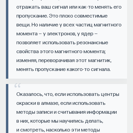
вы занимаетесь биоинформатикой, молекулярной
отражать ваш сигнал или как-то менять его
было здорово и что было сделано?
биологией, ИИ или другими наукоемкими
пропускание. Это плохо совместимые
дисциплинами, проект поможет вам найти место
— Мы не можем рассматривать общую теорию
в командах, меняющих индустрию.
вещи. Но наличие у всех частиц магнитного
относительности на очень маленьких масштабах.
Как стать участником:
момента — у электронов, у ядер —
Когда Эйнштейн написал свою знаменитую
Заполнить анкету кандидата
позволяет использовать резонансные
формулу, которая связывает энергию
Посмотреть текущие вакансии
свойства этого магнитного момента;
с искривлением пространства, первое, что
изменяя, переворачивая этот магнитик,
он проверил, — вращение орбиты Меркурия. Оно
Образование работает дольше,
не совпадала с тем, что предсказывала
менять пропускание какого-то сигнала.
чем кажется
ньютонова механика, а Эйнштейн предсказал
очень точно. В хорошей теории должен быть
«Тема кажется простой: мы определяем цели,
предсказательный прогноз, который можно
Оказалось, что, если использовать центры
движемся к ним — и дальше все должно
проверить, — это называется
окраски в алмазе, если использовать
работать. Но в реальности с целеполаганием все
фальсифицируемость.
методы записи и считывания информации
намного сложнее. Проблема не только
в них, которые мы научились делать,
во временном разрыве, когда результат должен
То, что сделал Эддингтон 29 мая 1919 года, —
проявиться через несколько лет. Ключевой
событие мирового масштаба, потому что люди
и смотреть, насколько эти методы