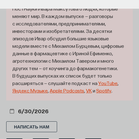
«Мыслить как учёный» — подкаст основателя
сложная вычислительная работа
ПостНауки Ивара Максутова о людях, которые
на специализированном компьютере, который
меняют мир. В каждом выпуске — разговоры
называется «коррелятор». Он работает в задачах
с исследователями, предпринимателями,
радиоинтерференционного синтеза. Все
инвесторами и изобретателями. За десятки
радиоастрономические картинки, которые
эпизодов Ивар обсудил большие языковые
мы видим, построены таким методом.
модели вместе с Михаилом Бурцевым, цифровые
данные в фармацевтике с Ириной Ефименко,
— Говорят, что современная космология — это
агротехнологии с Михаилом Тавером и много
точная космология. По сравнению с чем она
других тем — от коучинга до фармакогенетики.
точная?
В будущих выпусках их список будет только
расширяться — слушайте подкаст на
YouTube
,
— Заговорили о точной космологии в середине
Яндекс Музыке
,
Apple Podcasts
,
VK
и
Spotify
.
1990-х годов, это сделал радиоастроном
Малкольм Лонгейр. Тогда космология была
6/30/2026
набором разных сценариев: сценарий холодной
Вселенной, горячей Вселенной, Вселенная
НАПИСАТЬ НАМ
расширяется, Вселенная сжимается. Постепенно