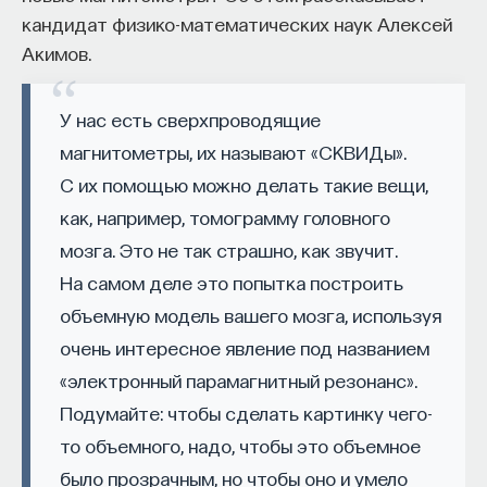
кандидат физико-математических наук Алексей
собственное будущее, почему результаты
Астрофизик Олег Верходанов о трех
Акимов.
образования раскрываются на длинной дистанции,
главных космических открытиях
и что на самом деле должен уметь студент,
последних 100 лет, изображении
выходящий в сложный и быстро меняющийся мир.
У нас есть сверхпроводящие
черной дыры и современной
магнитометры, их называют «СКВИДы».
обсерватории
А еще — почему ИИ не стоит просто запрещать,
С их помощью можно делать такие вещи,
как использовать его для диалога, и зачем
Продюсер ПостНауки Алена Селичева
университету учить не только знаниям, но и самой
как, например, томограмму головного
побеседовала
с астрофизиком Олегом
практике мышления и коммуникации.
мозга. Это не так страшно, как звучит.
Верходановым о реликтовом излучении,
На самом деле это попытка построить
гравитационных волнах и астрономии
объемную модель вашего мозга, используя
в повседневности.
Основатель ПостНауки Ивар Максутов запускает
очень интересное явление под названием
проект Naukka Talents.
— В мае 1919 года Эддингтон совершил
«электронный парамагнитный резонанс».
Это глобальная экосистема для поиска и найма
экспедицию в Западную Африку, где
Подумайте: чтобы сделать картинку чего-
STEM-специалистов (Science, Technology,
наблюдал солнечное затмение, чтобы
Engineering, Mathematics) в самые амбициозные
то объемного, надо, чтобы это объемное
подтвердить общую теорию
Deep-Tech и Biotech проекты по всему миру. Если
было прозрачным, но чтобы оно и умело
относительности Эйнштейна. Почему это