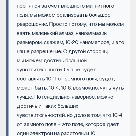
эффект образования не раскрывается в тот
обратили внимание на эту теорию, а сам
портятся за счет внешнего магнитного
момент, когда выпускник выходит на работу, —
Эддингтон стал известным наблюдателем-
поля, мы можем реализовать большое
тогда все только начинается. Дальше человек
астрофизиком, хотя он теоретик. Эксперимент
разрешение. Просто потому, что мы можем
адаптируется и еще много лет пользуется тем,
был уникальный: нужно было использовать съемки
взять маленький алмаз, наноалмазик
что получил в университете. Если задуматься, как
на фотопластинках, иметь специальные
размером, скажем, 10-20 нанометров, и это
долго он опирается на свое первое образование,
измерительные приборы, чтобы рассчитывать
наше разрешение. С другой стороны,
речь идет не о нескольких годах,
положение звезд. И погода противоречила:
мы можем достичь большой
а о десятилетиях».
солнечное затмение должно было начаться
чувствительности. Она не будет
в 14:00, а облака развеялись только в 13:30.
У университета четыре цели
составлять 10-11 от земного поля, будет,
— Члены экспедиции фотографировали
может быть, 10-4, 10-6, возможно, чуть-чуть
звезды на фоне Солнца?
«Мы выделили четыре идеологии образования.
лучше. Потенциально, наверное, можно
Первая — развитие и трансляция
— Да. Если они видны около Солнца, то можно
достичь и таких больших
дисциплинарного знания, где в центре находится
измерить, насколько отклоняется свет,
чувствительностей, но дело в том, что 10-4
само знание, а не человек и не рынок труда.
а мы знаем координаты звезд с очень высокой
Вторая — формирование определенного типа
от земного поля — это поле, которое дает
точностью. Искривление лучей света — признак
человека, например человека, способного
один электрон на расстоянии 10