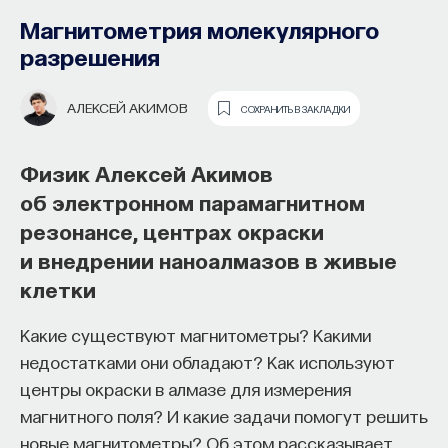
образования и рынок труда —
Магнитометрия молекулярного
«Мыслить как учёный» #57
разрешения
ИВАР МАКСУТОВ
СОХРАНИТЬ В ЗАКЛАДКИ
АЛЕКСЕЙ АКИМОВ
СОХРАНИТЬ В ЗАКЛАДКИ
Зачем университету длинный
Физик Алексей Акимов
горизонт планирования и как
об электронном парамагнитном
ИИ меняет саму организацию
резонансе, центрах окраски
мышления и обучения
и внедрении наноалмазов в живые
клетки
В новом эпизоде «Мыслить как ученый»
Ивар
Максутов
беседует с
Ульяной Раведовской
о том,
Какие существуют магнитометры? Какими
зачем университет нужен в эпоху ИИ и почему
недостатками они обладают? Как используют
высшее образование нельзя сводить к быстрой
центры окраски в алмазе для измерения
подготовке под нужды рынка.
магнитного поля? И какие задачи помогут решить
новые магнитометры? Об этом рассказывает
Они обсуждают, как университеты выбирают