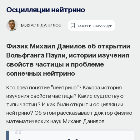
Осцилляции нейтрино
МИХАИЛ ДАНИЛОВ
СОХРАНИТЬ В ЗАКЛАДКИ
Физик Михаил Данилов об открытии
Вольфганга Паули, истории изучения
свойств частицы и проблеме
Как философия помогает составлять
солнечных нейтрино
собственное мнение
о происходящем в мире?
Кто ввел понятие "нейтрино"? Какова история
изучения свойств частицы? Какие существуют
Как философия помогает понять мир, в котором
типы частиц? И как были открыты осцилляции
мы живем, расширять собственные
нейтрино? Об этом рассказывает доктор физико-
представления об окружающей
математических наук Михаил Данилов.
действительности и познавать самого себя?
Ответы на эти и другие вопросы можно найти,
записавшись
на курс «Философский поиск: