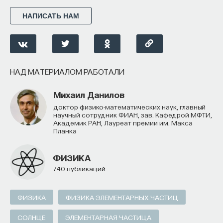
НАПИСАТЬ НАМ
НАД МАТЕРИАЛОМ РАБОТАЛИ
ПостНаука
НАД МАТЕРИАЛОМ РАБОТАЛИ
команда ПостНауки
Михаил Данилов
доктор физико-математических наук, главный
НАУКА
научный сотрудник ФИАН, зав. Кафедрой МФТИ,
Академик РАН, Лауреат премии им. Макса
237 публикаций
Планка
НАУКА
ЖУРНАЛ
ФИЗИКА
740 публикаций
ФИЛОСОФСКИЙ ПОИСК: НАЧАЛА
ФИЗИКА
ФИЗИКА ЭЛЕМЕНТАРНЫХ ЧАСТИЦ
СОЛНЦЕ
ЭЛЕМЕНТАРНАЯ ЧАСТИЦА