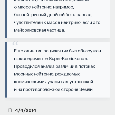
такое пространство и что такое время? Что
о массе нейтрино; например,
значит мыслить и что представляет собой наше
безнейтринный двойной бета-распад
сознание? Реальна ли реальность и откуда
чувствителен к массе нейтрино, если это
мы знаем то, что знаем? Существует ли в мире
майорановская частица.
свобода?
— Переосмыслите границы доверия
собственному знанию.
Еще один тип осцилляции был обнаружен
в эксперименте Super-Kamiokande.
Автор курса:
Диана Гаспарян
— кандидат
Проводился анализ различий в потоках
философских наук, профессор Школы философии
и культурологии факультета гуманитарных наук
мюонных нейтрино, рождаемых
НИУ ВШЭ.
космическими лучами над установкой
и на противоположной стороне Земли.
3/30/2022
НАПИСАТЬ НАМ
4/4/2014