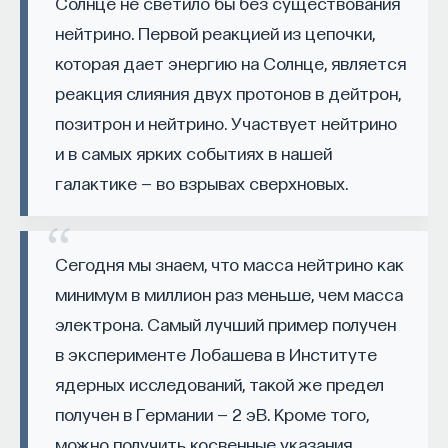
Солнце не светило бы без существования
начала»
.
нейтрино. Первой реакцией из цепочки,
которая дает энергию на Солнце, является
Слушатели курса убедятся в том, что
философский поиск — это не только каскад
реакция слияния двух протонов в дейтрон,
занимательных головоломок, но и набор
позитрон и нейтрино. Участвует нейтрино
инструментов, жизненно необходимых для
и в самых ярких событиях в нашей
современного человека.
галактике — во взрывах сверхновых.
Пройдя этот курс, вы:
— Овладеете ключевыми для независимого
Сегодня мы знаем, что масса нейтрино как
мышления навыками: научитесь критически
минимум в миллион раз меньше, чем масса
воспринимать информацию и логично
электрона. Самый лучший пример получен
и аргументированно доказывать свою точку
в эксперименте Лобашева в Институте
зрения.
ядерных исследований, такой же предел
— Узнаете, как философия отвечает
получен в Германии — 2 эВ. Кроме того,
на основополагающие вопросы человечества: что
можно получить косвенные указания