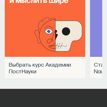
Выбрать курс Академии
Станьте частью программы
ПостНауки
Nauk