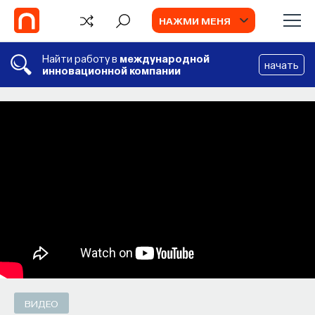
НАЖМИ МЕНЯ
Найти работу в
международной
начать
инновационной компании
СОБЫТИЯ
Философский поиск: начала
Как философия помогает составлять
собственное мнение о происходящем
в мире?
ПОСТНАУКА
СОХРАНИТЬ В ЗАКЛАДКИ
ВИДЕО