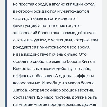
Планеты могут немного смещаться
не простая среда, а вполне кипящий котел,
проекта имеют STEM-образование, при этом
32%
и оказываться в резонансе друг с другом,
в котором рождаются и уничтожаются
заинтересованы в работе в инновационных
периоды их обращения соотносятся как целые
компаниях, но не знают, с чего начать.
частицы, появляются и исчезают
числа, и это может раскачать орбиту одной
флуктуации. И вот выясняется, что
Специалисты сталкиваются с тремя ключевыми
из планет.
хиггсовский бозон тоже взаимодействует
барьерами:
В целом, если планеты достаточно далеко
с этим вакуумом, с частицами, которые там
Недостаток информации о глобальных
находятся от своей звезды, ничего с ними
рождаются и уничтожаются все время,
индустриях и карьерных возможностях
не происходит. Если звезда достаточно легкая,
и взаимодействует очень сильно. Это
мешает поиску подходящих ваканси; ​
на миллиарды лет эволюция в этой планетной
особенно свойство именно бозона Хиггса.
Непрозрачные механизмы в инновационных
системе замирает, и планеты живут своей
Все остальные взаимодействуют слабо,
компаниях усложняют процесс
жизнью. На каких-то может зародиться жизнь,
эффекты небольшие. А здесь — эффекты
трудоустройства​;
а те, кому не повезло, остаются безжизненными,
колоссальные. И вообще-то масса бозона
Стереотипы не позволяют эффективно
но тоже могут меняться. Например, Плутон
Хигсса, которая сейчас хорошо известна,
конкурировать на международном рынке​.
в Солнечной системе меняет свой рельеф,
несмотря на то что казалось, что это мертвая
составляет 125 масс протона, должна быть
Что такое Naukka Talents
планета.
на многие-многие порядки больше. Должен