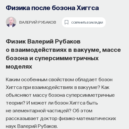
Физика после бозона Хиггса
СЕРГЕЙ ПОПОВ
СОХРАНИТЬ В ЗАКЛАДКИ
ВАЛЕРИЙ РУБАКОВ
СОХРАНИТЬ В ЗАКЛАДКИ
Астрофизик Сергей Попов
об изменении орбит при эволюции
Физик Валерий Рубаков
звезды, образовании планетной
о взаимодействиях в вакууме, массе
системы и поглощении красным
бозона и суперсимметричных
гигантом своих спутников
моделях
Основатель ПостНауки Ивар
Известно несколько тысяч экзопланет — планет,
Каким особенным свойством обладает бозон
Максутов запускает сервис, который
обращающихся вокруг других звезд. Мы знаем,
Хиггса при взаимодействиях в вакууме? Как
поможет найти свою нишу
что в процессе своего образования планетные
объясняют массу бозона суперсимметричные
в глобальных deep tech и биотех
системы претерпевают бурную эволюцию:
теории? И может ли бозон Хиггса быть
компаниях
планеты могут сближаться, забирать спутники
не элементарной частицей? Об этом
друг у друга, сталкиваться, мигрировать в диски,
рассказывает доктор физико-математических
В 2012 году
Ивар Максутов
создал проект
подходить ближе к звезде, отходить дальше
наук Валерий Рубаков.
ПостНаука, который дал голос учёным и навсегда