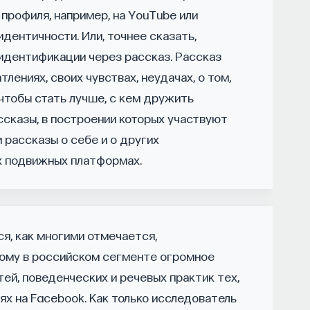
ы знаем то, что знаем? Существует ли в мире
 профиля, например, на YouTube или
идентичности. Или, точнее сказать,
дентификации через рассказ. Рассказ
нному знанию.
тлениях, своих чувствах, неудачах, о том,
, чтобы стать лучше, с кем дружить
ософских наук, профессор Школы философии
ссказы, в построении которых участвуют
аук НИУ ВШЭ.
 рассказы о себе и о других
х подвижных платформах.
НАПИСАТЬ НАМ
ся, как многими отмечается,
тому в российском сегменте огромное
ей, поведенческих и речевых практик тех,
ях на Facebook. Как только исследователь