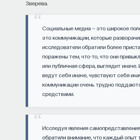
Зверева.
о происходящем в мире?
Как философия помогает понять мир, в кот
Социальные медиа — это широкое пол
представления об окружающей действительн
это коммуникации, которые разворачи
и другие вопросы можно найти, записавшис
исследователи обратили более пристал
Слушатели курса убедятся в том, что филос
поражены тем, что-то, что они привык
занимательных головоломок, но и набор инс
или публичная сфера, выглядит иначе. 
современного человека.
ведут себя иначе, чувствуют себя ина
коммуникации очень трудно поддают
Пройдя этот курс, вы:
средствами.
— Овладеете ключевыми для независимого м
воспринимать информацию и логично и аргу
Исследуя явления самопредставления
— Узнаете, как философия отвечает на осно
обратили внимание, что каждый опыт 
пространство и что такое время? Что значи