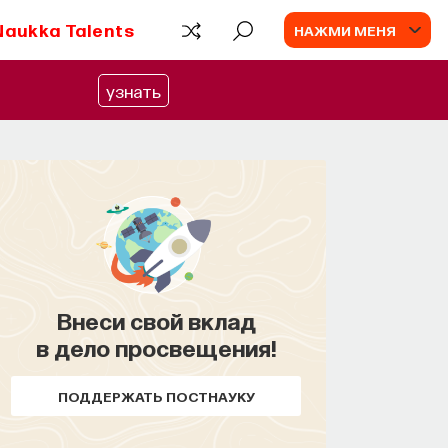
Naukka Talents
НАЖМИ МЕНЯ
узнать
Внеси свой вклад
КУРС
в дело просвещения!
Философский поиск:
начала
ПОДДЕРЖАТЬ ПОСТНАУКУ
СОХРАНИТЬ КУРС