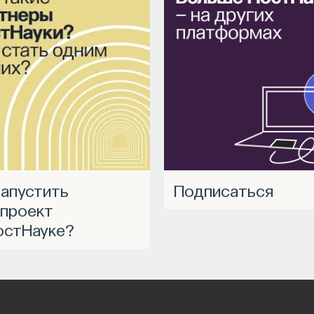
Подписаться
проект
остНауке?