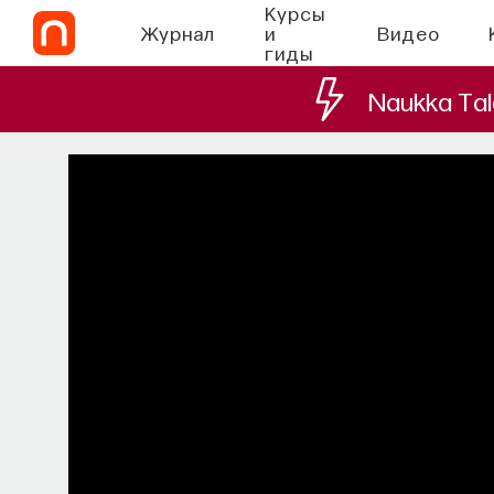
Курсы
Журнал
и
Видео
гиды
Naukka Tal
СО
Философский
Как философия помогает составлят
в 
ПОСТНАУКА