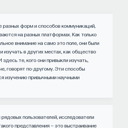
ором мы живем, расширять собственные
е разных форм и способов коммуникаций,
ости и познавать самого себя? Ответы на эти
ваются на разных платформах. Как только
ь
на курс «Философский поиск: начала»
.
ьное внимание на само это поле, они были
офский поиск — это не только каскад
ли изучать в других местах, как общество
трументов, жизненно необходимых для
И здесь те, кого они привыкли изучать,
че, говорят по-другому. Эти способы
ся изучению привычными научными
ышления навыками: научитесь критически
ментированно доказывать свою точку зрения.
 рядовых пользователей, исследователи
вополагающие вопросы человечества: что такое
такого представления — это выстраивание
т мыслить и что представляет собой наше