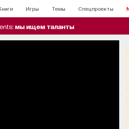
Книги
Игры
Темы
Спецпроекты
ents:
мы ищем таланты
БЫТИЯ
 поиск: начала
ь собственное мнение о происходящем
мире?
СОХРАНИТЬ В ЗАКЛАДКИ