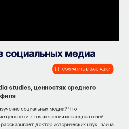
в социальных медиа
СОХРАНИТЬ В ЗАКЛАДКИ
ia studies, ценностях среднего
офиля
изучение социальных медиа? Что
ие ценности с точки зрения исследователей
 рассказывает доктор исторических наук Галина
ять собственное мнение