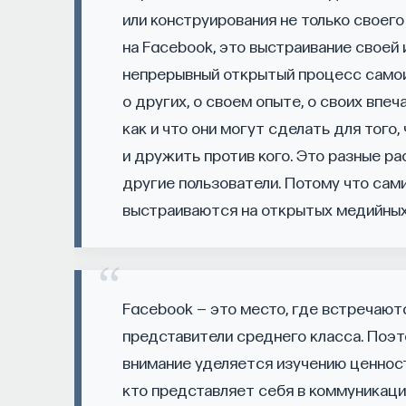
сознание? Реальна ли реальность и откуда м
или конструирования не только своего
свобода?
на Facebook, это выстраивание своей 
непрерывный открытый процесс самои
— Переосмыслите границы доверия собстве
о других, о своем опыте, о своих впеча
как и что они могут сделать для того
Автор курса:
Диана Гаспарян
— кандидат фил
и дружить против кого. Это разные ра
и культурологии факультета гуманитарных н
другие пользователи. Потому что сами
выстраиваются на открытых медийны
3/30/2022
НАД МАТЕРИАЛОМ РАБОТАЛИ
Facebook — это место, где встречают
представители среднего класса. Поэ
ПостНаука
внимание уделяется изучению ценност
команда ПостНауки
кто представляет себя в коммуникаци