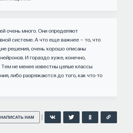
ыми барьерами:
индустриях и карьерных возможностях
ных компаниях усложняют процесс
ей очень много. Они определяют
вной системе. А что еще важнее — то, что
конкурировать на международном рынке​.
щие решения, очень хорошо описаны
нейронов. И гораздо хуже, конечно,
. Тем не менее известны целые классы
ия, либо разряжаются до того, как что-то
вый сервис, а комплексная платформа
в глобальных инновационных индустриях. Сервис
ы через обучение, карьерное сопровождение
нными в
кадрах.​
высококвалифицированных
ой путь в инновационных индустриях:
НАПИСАТЬ НАМ
опытом работы в научной сфере;