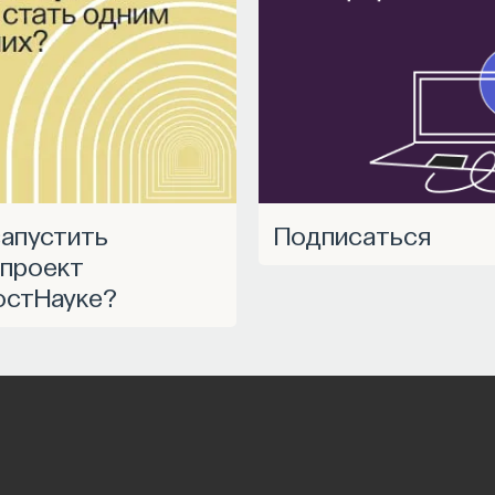
НАПИСАТЬ НАМ
Подписаться
проект
остНауке?