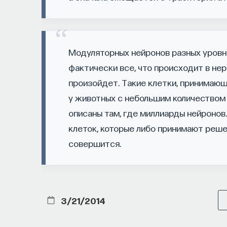
Специалисты сталкиваются с тремя ключев
Недостаток информации о глобальных 
мешает поиску подходящих ваканси; ​
Непрозрачные механизмы в инновацион
Модуляторных нейронов разных уровн
трудоустройства​;
фактически все, что происходит в нер
Стереотипы не позволяют эффективно 
произойдет. Такие клетки, принимаю
у животных с небольшим количеством 
Что такое Naukka Talents
описаны там, где миллиарды нейронов
клеток, которые либо принимают решен
Naukka Talents
— это не просто рекрутинго
совершится.
поддержки специалистов на пути к карьере 
помогает преодолеть существующие барьер
и прямые связи с компаниями, заинтересова
3/21/2014
Сервис создан для всех, кто хочет найти св
Учёных, инженеров и исследователей с 