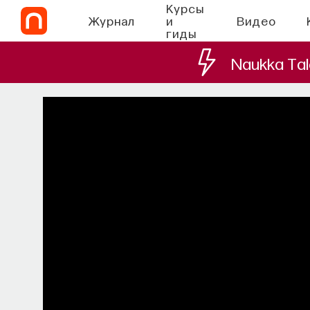
Курсы
Журнал
и
Видео
гиды
Naukka Tal
Запуск рекрутинго
Ta
Основатель ПостНауки Ивар Максут
найти свою нишу в глобальны
ПОСТНАУКА