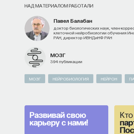
Специалистов с STEM-образованием, ж
НАД МАТЕРИАЛОМ РАБОТАЛИ
Тех, кто пока не имеет достаточного о
Павел Балабан
развивать необходимые навыки.
доктор биологических наук, член-корреспондент РАН, профессор, заведующий лабораторией
клеточной нейробиологии обучения Ин
Для уже готовых специалистов достаточно о
РАН, директор ИВНДиНФ РАН
работы, навыки, интересы и владение иност
искать, где эти навыки могут быть примене
МОЗГ
394 публикации
или биотех компанию, где человек сможет ра
набирается опыта, сервис предлагает вебин
понять, как развить необходимые навыки. П
МОЗГ
НЕЙРОБИОЛОГИЯ
НЕЙРОН
П
рассказывающих о разных индустриях и их ус
Если у вас есть STEM-образование или опыт
выйти на глобальный уровень. Помогите вм
революцию и найти своё место в инновацион
Заполните анкету и загрузите своё рез