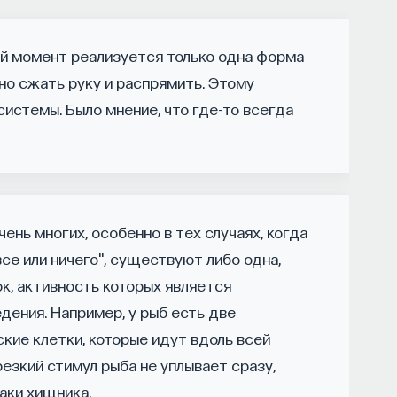
утов запускает сервис, который
льных deep tech и биотех компаниях
ый момент реализуется только одна форма
но сжать руку и распрямить. Этому
тНаука, который дал голос учёным и навсегда
системы. Было мнение, что где-то всегда
зыке. В 2021 году в Лондоне он основал
едпринимателям превращать их идеи
оманда ПостНауки запускает новый сервис —
озданное для поддержки специалистов, желающих
риях.
чень многих, особенно в тех случаях, когда
 и его команда обнаружили, что инновационные
се или ничего", существуют либо одна,
енно молодые deep tech и биотех компании.
ок, активность которых является
рдило масштаб: более
60%
слушателей
ения. Например, у рыб есть две
м
32%
заинтересованы в работе
кие клетки, которые идут вдоль всей
го начать.
резкий стимул рыба не уплывает сразу,
аки хищника.