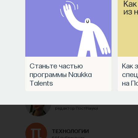
https://postnauka.org/link/tal1125_blog1
11/24/2025
НАД МАТЕРИАЛОМ РАБОТАЛИ
Станьте частью
Как запустить
ПостНаука
программы Naukka
спец
команда ПостНауки
Talents
на П
Сения Долгачева
редактор ПостНауки
ТЕХНОЛОГИИ
644 публикации