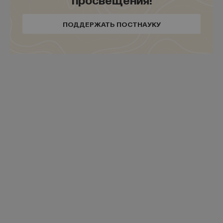
Iannis Xenakis — Metastasis
ПОДДЕРЖАТЬ ПОСТНАУКУ
Знаменитым любителем математики является
Янис Ксенакис, греческо-французский
композитор, известный как создатель
стохастической музыки. Этот термин описывает
музыку, основанную на законах вероятностей
и законах больших чисел. “Metastasis” (1953),
наиболее известная ранняя работа композитора,
написана для оркестра из 61 музыканта. В ней
используется техника «звуковой массы» (англ.
sound mass
), когда множество инструментов,
играющих на разной высоте, накладываются друг
на друга, образуя звуковую стену, в которой
звучание каждого отдельного инструмента
теряется. Ксенакис хотел согласовать линейное