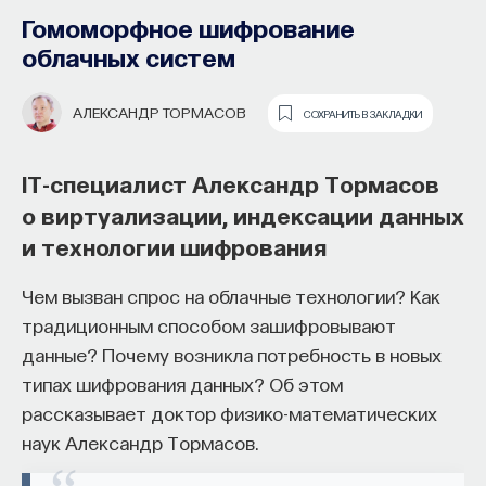
Гомоморфное шифрование
облачных систем
АЛЕКСАНДР ТОРМАСОВ
СОХРАНИТЬ В ЗАКЛАДКИ
IT-специалист Александр Тормасов
о виртуализации, индексации данных
и технологии шифрования
Музыкальные произведения,
Основатель ПостНауки Ивар
Чем вызван спрос на облачные технологии? Как
посвященные математике
Максутов запускает сервис, который
традиционным способом зашифровывают
и ее законам
поможет найти свою нишу
данные? Почему возникла потребность в новых
в глобальных deep tech и биотех
типах шифрования данных? Об этом
Музыка построена на математике — этот принцип
компаниях
рассказывает доктор физико-математических
развивали музыкальные теоретики и композиторы,
наук Александр Тормасов.
начиная с Пифагора, которому приписывается
В 2012 году
Ивар Максутов
создал проект
открытие
числовых отношений
, определяющих
ПостНаука, который дал голос учёным и навсегда