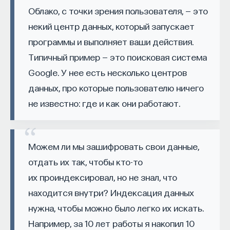
консонантные (то есть гармонично звучащие
Облако, с точки зрения пользователя, — это
изменил медийное пространство на русском
вместе) интервалы. В системе семи свободных
языке. В 2021 году в Лондоне он основал компанию
некий центр данных, который запускает
искусств, преподававшихся в средневековых
Naukka
, помогающую учёным
программы и выполняет ваши действия.
университетах, музыка входила в квадривиум наук
и предпринимателям превращать их идеи
Типичный пример — это поисковая система
о числе наряду с геометрией, астрономией
в технологии и успешные стартапы. Теперь
Google. У нее есть несколько центров
и арифметикой. Редакция ПостНауки составила
команда ПостНауки запускает новый сервис —
данных, про которые пользователю ничего
небольшой плейлист из композиций, посвященных
Naukka Talents
, рекрутинговое агентство,
не известно: где и как они работают.
определенным концепциям математики — или же
созданное для поддержки специалистов,
созданным на их основе.
желающих работать в глобальных инновационных
индустриях.
Kate Bush — Pi
Можем ли мы зашифровать свои данные,
В ходе работы с научным сообществом Ивар
отдать их так, чтобы кто-то
Композиция “π” альбома “Aerial” (2005) — дерзкая
и его команда обнаружили, что инновационные
их проиндексировал, но не знал, что
и в то же время сентиментальная ода ученому-
индустрии испытывают кадровый голод,
находится внутри? Индексация данных
математику, одержимому стремлением
особенно молодые deep tech и биотех компании.
нужна, чтобы можно было легко их искать.
вычислить как можно больше знаков числа π.
Исследование аудитории ПостНауки
Например, за 10 лет работы я накопил 10
В припевах Кейт Буш по порядку называет цифры,
подтвердило масштаб: более
60%
слушателей