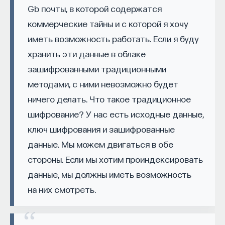
составляющие эту математическую константу.
Gb почты, в которой содержатся
проекта имеют STEM-образование, при этом
32%
Широко
распространена версия
, что Буш
коммерческие тайны и с которой я хочу
заинтересованы в работе в инновационных
ошиблась, спев 3-1 (
three-one
) вместо 0 (
zero
)
компаниях, но не знают, с чего начать.
иметь возможность работать. Если я буду
на месте 54-го знака, однако она проговаривает
хранить эти данные в облаке
Специалисты сталкиваются с тремя ключевыми
текст довольно быстро, и разобрать слова
зашифрованными традиционными
барьерами:
сложно. Еще 22 знака вообще пропущены. Тем
методами, с ними невозможно будет
Недостаток информации о глобальных
не менее певице удалось набросать образ
ничего делать. Что такое традиционное
индустриях и карьерных возможностях
строгого и фанатичного ученого, полностью
шифрование? У нас есть исходные данные,
мешает поиску подходящих ваканси; ​
погруженного в мир чисел, — и заставить
ключ шифрования и зашифрованные
слушателей столь же педантично проверять
Непрозрачные механизмы в инновационных
ее текст.
данные. Мы можем двигаться в обе
компаниях усложняют процесс
стороны. Если мы хотим проиндексировать
трудоустройства​;
Boards of Canada — The Smallest
данные, мы должны иметь возможность
Стереотипы не позволяют эффективно
Weird Number
на них смотреть.
конкурировать на международном рынке​.
В альбоме “Geogaddi” (2002) шотландский
Что такое Naukka Talents
электронный дуэт констатирует: “
Music is Math
”.