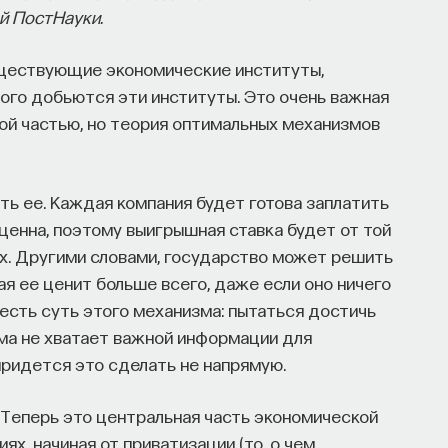
ой ПостНауки.
уществующие экономические институты,
роцесс в организме? Какую роль играет
рого добьются эти институты. Это очень важная
сходит с нами, пока мы спим: какие циклы
ой частью, но теория оптимальных механизмов
ы? Что нужно сделать, чтобы за ночь наши
дохнувшими.
ать ее. Каждая компания будет готова заплатить
ти, записавшись
на курс «Наука сна: как
 ценна, поэтому выигрышная ставка будет от той
ех. Другими словами, государство может решить
ая ее ценит больше всего, даже если оно ничего
и есть суть этого механизма: пытаться достичь
ми во сне
ма не хватает важной информации для
придется это сделать не напрямую.
. Теперь это центральная часть экономической
 улучшить свой сон
ях, начиная от приватизации (то, о чем