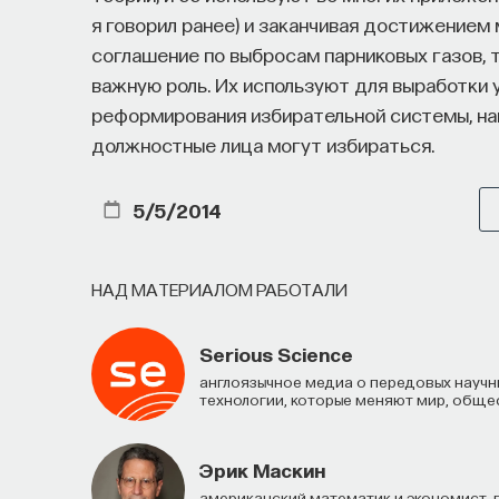
я говорил ранее) и заканчивая достижением
— Использовать когнитивно-поведенчес
соглашение по выбросам парниковых газов,
сна
важную роль. Их используют для выработки 
реформирования избирательной системы, на
Автор курса:
Михаил Полуэктов
— врач-сом
должностные лица могут избираться.
болезней и нейрохирургии Первого МГМУ им.
медицины сна университетской клинической 
5/5/2014
3/10/2025
НАД МАТЕРИАЛОМ РАБОТАЛИ
НАД МАТЕРИАЛОМ РАБОТАЛИ
Serious Science
Англоязычное медиа о передовых научных открытиях, о том, как фундаментальная наука движет
технологии, которые меняют мир, общес
Михаил Полуэктов
кандидат медицинских наук, доцент Пе
Эрик Маскин
американский математик и экономист, профессор Гарвардского университета, лауреат