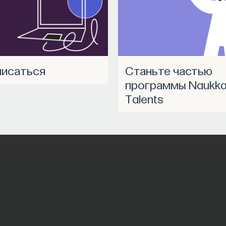
писаться
Станьте частью
программы Naukk
Talents