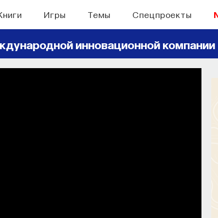
Книги
Игры
Темы
Спецпроекты
ждународной инновационной компании
БЫТИЯ
правлять своим сном
н, но как он работает и можно ли его
ручить?
СОХРАНИТЬ В ЗАКЛАДКИ