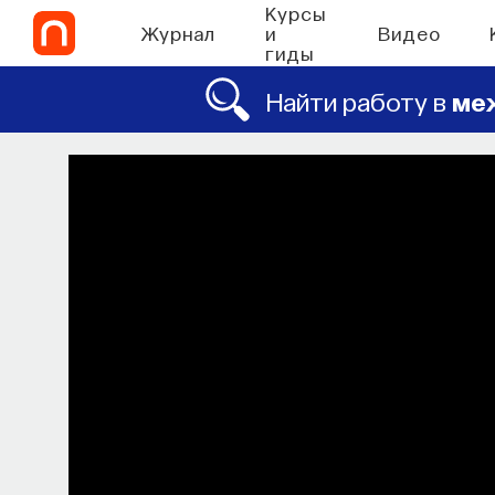
Курсы
Журнал
и
Видео
гиды
Найти работу в
ме
СО
Наука сна: как у
Почти треть жизни мы тратим на со
при
МИХАИЛ ПОЛУЭКТОВ