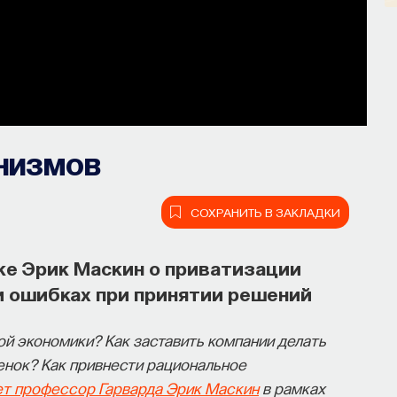
низмов
СОХРАНИТЬ В ЗАКЛАДКИ
ке Эрик Маскин о приватизации
и ошибках при принятии решений
й экономики? Как заставить компании делать
енок? Как привнести рациональное
он, но как он работает и можно ли
т профессор Гарварда Эрик Маскин
в рамках