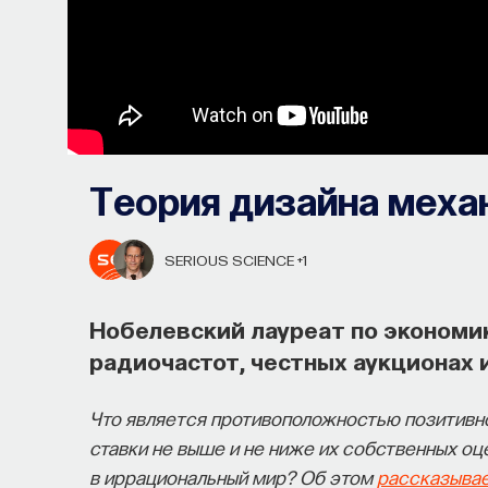
Теория дизайна меха
SERIOUS SCIENCE
+1
Нобелевский лауреат по экономи
радиочастот, честных аукционах 
Что является противоположностью позитивно
ставки не выше и не ниже их собственных оц
Почти треть жизни мы тратим на с
в иррациональный мир? Об этом
рассказывае