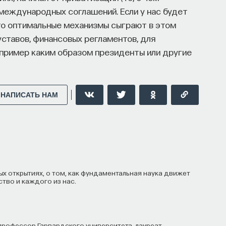
 международных соглашений. Если у нас будет
кую терапию и другие подходы при нарушениях
 то оптимальные механизмы сыграют в этом
уставов, финансовых регламентов, для
пример каким образом президенты или другие
нолог, доцент кафедры нервных
 И. М. Сеченова, заведующий отделением
больницы № 3.
НАПИСАТЬ НАМ
НАПИСАТЬ НАМ
тво и каждого из нас.
рвого МГМУ им. И. М. Сеченова