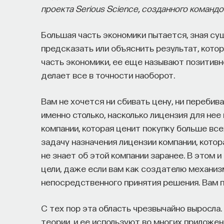
его приручить?
проекта Serious Science, созданного команд
Большая часть экономики пытается, зная с
Как устроен самый важный и таинственный п
предсказать или объяснить результат, кото
состояние сна для жизни человека? Что прои
часть экономики, ее еще называют позитивн
мы проходим, какие механизмы задействован
делает все в точности наоборот.
ресурсы восполнялись и мы просыпались от
Вам не хочется ни сбивать цену, ни перебив
Ответы на эти и другие вопросы можно най
именно столько, насколько лицензия для нее
управлять своим сном»
.
компании, которая ценит покупку больше вс
Пройдя этот курс, вы научитесь:
задачу назначения лицензии компании, котор
не знает об этой компании заранее. В этом 
— Лучше понимать, что происходит с на
цели, даже если вам как создателю механиз
непосредственного принятия решения. Вам 
— Заботиться о качестве своего сна
С тех пор эта область чрезвычайно выросла
— Определять, какими способами можно
теории, и ее используют во многих приложени