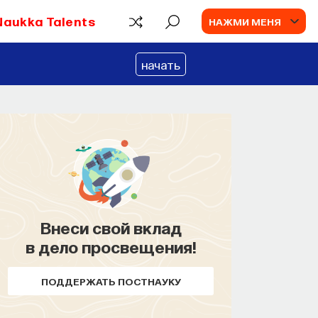
Naukka Talents
НАЖМИ МЕНЯ
начать
Внеси свой вклад
КУРС
в дело просвещения!
Наука сна: как управлять
своим сном
ПОДДЕРЖАТЬ ПОСТНАУКУ
СОХРАНИТЬ КУРС