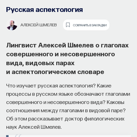
Русская аспектология
АЛЕКСЕЙ ШМЕЛЕВ
СОХРАНИТЬ В ЗАКЛАДКИ
Лингвист Алексей Шмелев о глаголах
совершенного и несовершенного
вида, видовых парах
Почти треть жизни мы тратим на сон,
и аспектологическом словаре
но как он работает и можно ли его
приручить?
Что изучает русская аспектология? Какие
процессы в русском языке обозначают глаголами
Как устроен самый важный и таинственный
совершенного и несовершенного вида? Каковы
процесс в организме? Какую роль играет
соотношения между глаголами в видовой паре?
состояние сна для жизни человека? Что
Об этом рассказывает доктор филологических
происходит с нами, пока мы спим: какие циклы
наук Алексей Шмелев.
мы проходим, какие механизмы задействованы?
Что нужно сделать, чтобы за ночь наши ресурсы