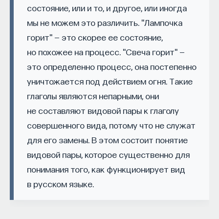
кандидат медицинских наук, доцент Первого
состояние, или и то, и другое, или иногда
МГМУ им. И. М. Сеченова
мы не можем это различить. "Лампочка
горит" — это скорее ее состояние,
МЕДИЦИНА
но похожее на процесс. "Свеча горит" —
651 публикация
это определенно процесс, она постепенно
уничтожается под действием огня. Такие
МЕДИЦИНА
СОН
СОМНОЛОГИЯ
глаголы являются непарными, они
БЕССОННИЦА
ЕСТЕСТВЕННЫЕ НАУКИ
не составляют видовой пары к глаголу
ЖУРНАЛ
НАУКА СНА
совершенного вида, потому что не служат
для его замены. В этом состоит понятие
видовой пары, которое существенно для
понимания того, как функционирует вид
в русском языке.