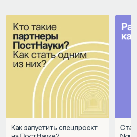
Как запустить спецпроект
Станьте частью программы
на ПостНауке?
Nauk