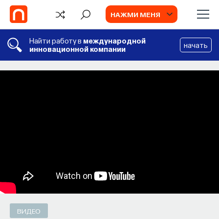
НАЖМИ МЕНЯ
Найти работу в
международной
начать
инновационной компании
СОБЫТИЯ
Наука сна: как управлять своим
сном
Почти треть жизни мы тратим на сон, но как
он работает и можно ли его приручить?
МИХАИЛ ПОЛУЭКТОВ
СОХРАНИТЬ В ЗАКЛАДКИ
ВИДЕО