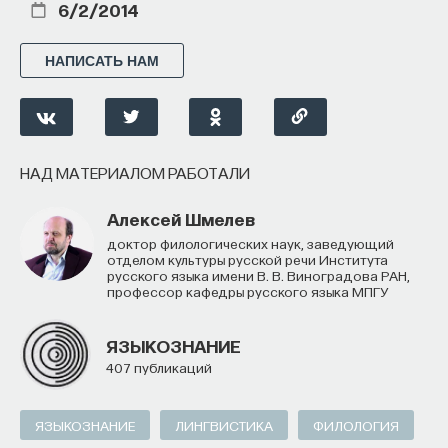
6/2/2014
НАПИСАТЬ НАМ
КУРС
Наука сна: как управлять
своим сном
НАД МАТЕРИАЛОМ РАБОТАЛИ
СОХРАНИТЬ КУРС
Алексей Шмелев
доктор филологических наук, заведующий
отделом культуры русской речи Института
русского языка имени В. В. Виноградова РАН,
профессор кафедры русского языка МПГУ
ЯЗЫКОЗНАНИЕ
407 публикаций
Внеси свой вклад в дело
ЯЗЫКОЗНАНИЕ
ЛИНГВИСТИКА
ФИЛОЛОГИЯ
просвещения!