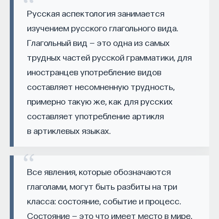
восполнялись и мы просыпались отдохнувшими.
Русская аспектология занимается
изучением русского глагольного вида.
Ответы на эти и другие вопросы можно найти,
Глагольный вид — это одна из самых
записавшись
на курс «Наука сна: как управлять
трудных частей русской грамматики, для
своим сном»
.
иностранцев употребление видов
Пройдя этот курс, вы научитесь:
составляет несомненную трудность,
— Лучше понимать, что происходит с нами
примерно такую же, как для русских
во сне
составляет употребление артикля
в артиклевых языках.
— Заботиться о качестве своего сна
— Определять, какими способами можно
улучшить свой сон
Все явления, которые обозначаются
глаголами, могут быть разбиты на три
— Использовать когнитивно-поведенческую
класса: состояние, событие и процесс.
терапию и другие подходы при нарушениях
сна
Состояние — это что имеет место в мире,