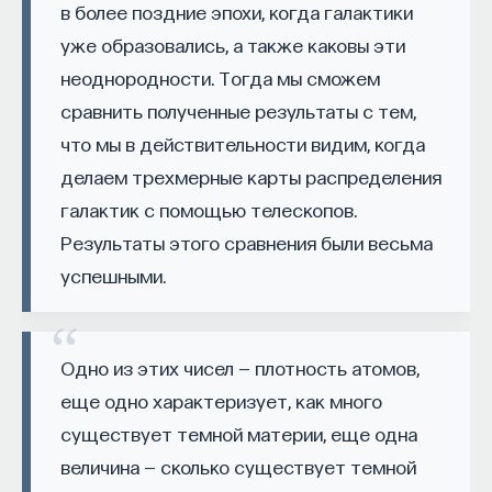
в более поздние эпохи, когда галактики
такое пространство и что такое время? Что
значит мыслить и что представляет собой наше
уже образовались, а также каковы эти
сознание? Реальна ли реальность и откуда
неоднородности. Тогда мы сможем
мы знаем то, что знаем? Существует ли в мире
сравнить полученные результаты с тем,
свобода?
что мы в действительности видим, когда
делаем трехмерные карты распределения
— Переосмыслите границы доверия
собственному знанию.
галактик с помощью телескопов.
Результаты этого сравнения были весьма
Автор курса:
Диана Гаспарян
— кандидат
успешными.
философских наук, профессор Школы философии
и культурологии факультета гуманитарных наук
НИУ ВШЭ.
Одно из этих чисел — плотность атомов,
3/30/2022
еще одно характеризует, как много
существует темной материи, еще одна
НАПИСАТЬ НАМ
величина — сколько существует темной