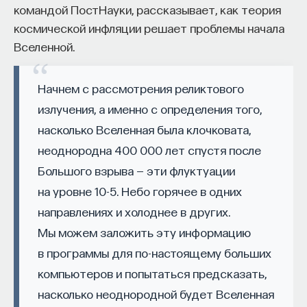
командой ПостНауки, рассказывает, как теория
начала»
.
космической инфляции решает проблемы начала
Слушатели курса убедятся в том, что
Вселенной.
философский поиск — это не только каскад
занимательных головоломок, но и набор
Начнем с рассмотрения реликтового
инструментов, жизненно необходимых для
излучения, а именно с определения того,
современного человека.
насколько Вселенная была клочковата,
Пройдя этот курс, вы:
неоднородна 400 000 лет спустя после
Большого взрыва — эти флуктуации
— Овладеете ключевыми для независимого
на уровне 10-5. Небо горячее в одних
мышления навыками: научитесь критически
направлениях и холоднее в других.
воспринимать информацию и логично
и аргументированно доказывать свою точку
Мы можем заложить эту информацию
зрения.
в программы для по-настоящему больших
компьютеров и попытаться предсказать,
— Узнаете, как философия отвечает
насколько неоднородной будет Вселенная
на основополагающие вопросы человечества: что