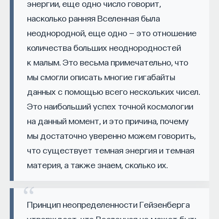
энергии, еще одно число говорит,
насколько ранняя Вселенная была
неоднородной, еще одно — это отношение
НАД МАТЕРИАЛОМ РАБОТАЛИ
количества больших неоднородностей
ПостНаука
к малым. Это весьма примечательно, что
команда ПостНауки
мы смогли описать многие гигабайты
данных с помощью всего нескольких чисел.
Это наибольший успех точной космологии
НАУКА
на данный момент, и это причина, почему
237 публикаций
мы достаточно уверенно можем говорить,
что существует темная энергия и темная
НАУКА
ЖУРНАЛ
материя, а также знаем, сколько их.
ФИЛОСОФСКИЙ ПОИСК: НАЧАЛА
Принцип неопределенности Гейзенберга
утверждает, что Вселенная не может быть