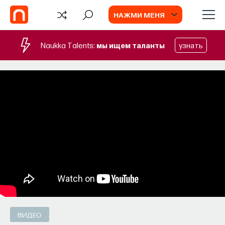
НАЖМИ МЕНЯ
Naukka Talents:
мы ищем таланты
узнать
СОБЫТИЯ
Философский поиск: начала
Как философия помогает составлять
собственное мнение о происходящем
в мире?
ПОСТНАУКА
СОХРАНИТЬ В ЗАКЛАДКИ
ВИДЕО