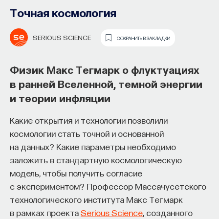
Точная космология
SERIOUS SCIENCE
СОХРАНИТЬ В ЗАКЛАДКИ
Физик Макс Тегмарк о флуктуациях
в ранней Вселенной, темной энергии
и теории инфляции
Как философия помогает составлять
собственное мнение
Какие открытия и технологии позволили
о происходящем в мире?
космологии стать точной и основанной
на данных? Какие параметры необходимо
Как философия помогает понять мир, в котором
заложить в стандартную космологическую
мы живем, расширять собственные
модель, чтобы получить согласие
представления об окружающей
с экспериментом? Профессор Массачусетского
действительности и познавать самого себя?
технологического института Макс Тегмарк
Ответы на эти и другие вопросы можно найти,
в рамках проекта
Serious Science
, созданного
записавшись
на курс «Философский поиск: