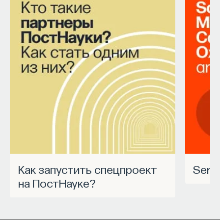
Как запустить спецпроект
Ser
на ПостНауке?