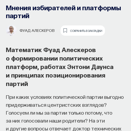
Мнения избирателей и платформы
партий
ФУАД АЛЕСКЕРОВ
СОХРАНИТЬ В ЗАКЛАДКИ
Математик Фуад Алескеров
о формировании политических
Почти треть жизни мы тратим на сон,
платформ, работах Энтони Даунса
но как он работает и можно ли его
и принципах позиционирования
приручить?
партий
Как устроен самый важный и таинственный
При каких условиях политической партии выгодно
процесс в организме? Какую роль играет
придерживаться центристских взглядов?
состояние сна для жизни человека? Что
Голосуем ли мы за партии только потому, что
происходит с нами, пока мы спим: какие циклы
за них голосовали наши родители? На эти
мы проходим, какие механизмы задействованы?
и другие вопросы отвечает доктор технических
Что нужно сделать, чтобы за ночь наши ресурсы