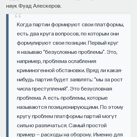
наук Фуад Алескеров.
восполнялись и мы просыпались отдохнувшими.
Ответы на эти и другие вопросы можно найти,
Когда партии формируют свои платформы,
записавшись
на курс «Наука сна: как управлять
есть два круга вопросов, по которым они
своим сном»
.
формулируют свои позиции. Первый круг
Пройдя этот курс, вы научитесь:
я называю “безусловные проблемы”. Это,
например, проблема ослабления
— Лучше понимать, что происходит с нами
криминогенной обстановки. Вряд ли какая-
во сне
нибудь партия будет заявлять: “мы за рост
— Заботиться о качестве своего сна
числа преступлений”. Это безусловная
— Определять, какими способами можно
проблема. А есть проблемы, которые
улучшить свой сон
называются позиционирующими. По этому
кругу проблем платформы партий могут
— Использовать когнитивно-поведенческую
сильно различаться. Самый простой
терапию и другие подходы при нарушениях
пример — расходы на оборону. Именно для
сна