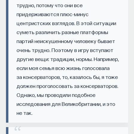
кандидат медицинских наук, доцент Первого
трудно, потому что они все
МГМУ им. И. М. Сеченова
придерживаются плюс-минус
центристских взглядов. В этой ситуации
МЕДИЦИНА
суметь различить разные платформы
650 публикаций
партий неискушенному человеку бывает
очень трудно. Поэтому в игру вступают
МЕДИЦИНА
СОН
СОМНОЛОГИЯ
другие вещи: традиции, нормы. Например,
БЕССОННИЦА
ЕСТЕСТВЕННЫЕ НАУКИ
если моя семья всю жизнь голосовала
ЖУРНАЛ
НАУКА СНА
за консерваторов, то, казалось бы, я тоже
должен проголосовать за консерваторов.
Однако, мы проводили подобное
исследования для Великобритании, и это
не так.