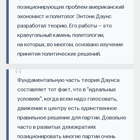
позиционирующих проблем американский
Автор курса:
Михаил Полуэктов
— врач-
экономист и политолог Энтони Даунс
сомнолог, доцент кафедры нервных
разработал теорию. Его работы — это
болезней и нейрохирургии Первого МГМУ
краеугольный камень политологии,
им. И. М. Сеченова, заведующий отделением
на которых, во многом, основано изучение
медицины сна университетской клинической
больницы № 3.
принятия политических решений.
3/10/2025
Фундаментальную часть теория Даунса
НАПИСАТЬ НАМ
составляет тот факт, что в “идеальных
условиях”, когда всем надо голосовать,
движение к центру есть единственное
правильное решение для партии. Довольно
НАД МАТЕРИАЛОМ РАБОТАЛИ
часто в развитых демократиях
Михаил Полуэктов
позиционировать многие партии очень