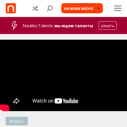
НАЖМИ МЕНЯ
Naukka Talents:
мы ищем таланты
узнать
СОБЫТИЯ
Наука сна: как управлять своим
сном
Почти треть жизни мы тратим на сон, но как
он работает и можно ли его приручить?
МИХАИЛ ПОЛУЭКТОВ
СОХРАНИТЬ В ЗАКЛАДКИ
ВИДЕО