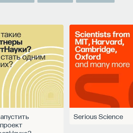
Serious Science
проект
остНауке?