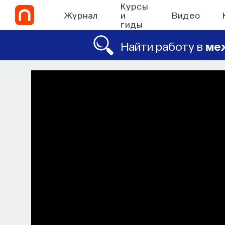
Курсы
Журнал
и
Видео
гиды
Найти работу в
ме
СО
Наука сна: как у
Почти треть жизни мы тратим на со
при
МИХАИЛ ПОЛУЭКТОВ