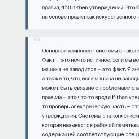
МЕДИЦИНА
правил, 450 if-then утверждений. Это
651 публикация
на основе правил как искусственного 
МЕДИЦИНА
СОН
СОМНОЛОГИЯ
БЕ
НАУКА СНА
Основной компонент системы с накопл
Факт — это нечто истинное. Если мы в
машина не заводится — это факт. Я зн
а также то, что, если машина не заво
может быть связано с проблемами с а
правила — это что-то вроде if-then ут
то проверь электрическую часть — это
утверждения. Системы с накоплением 
которая называется рабочей памятью, 
содержащей соответствующие специа