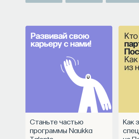
Станьте частью
Как запустить
программы Naukka
спец
Talents
на П