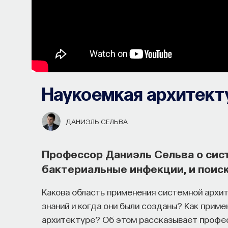
Наукоемкая архитект
ДАНИЭЛЬ СЕЛЬВА
Профессор Даниэль Сельва о сис
бактериальные инфекции, и поис
Какова область применения системной архи
знаний и когда они были созданы? Как прим
архитектуре? Об этом рассказывает профе
Почти треть жизни мы тратим на с