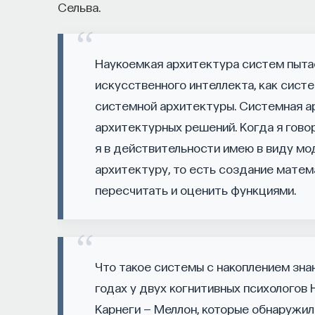
Сельва.
его приручить?
Как устроен самый важный и таинственный п
Наукоемкая архитектура систем пыта
состояние сна для жизни человека? Что прои
искусственного интеллекта, как сист
мы проходим, какие механизмы задействован
системной архитектуры. Системная а
ресурсы восполнялись и мы просыпались от
архитектурных решений. Когда я гово
Ответы на эти и другие вопросы можно най
я в действительности имею в виду м
управлять своим сном»
.
архитектуру, то есть создание мате
пересчитать и оценить функциями.
Пройдя этот курс, вы научитесь:
— Лучше понимать, что происходит с на
Что такое системы с накоплением зна
— Заботиться о качестве своего сна
годах у двух когнитивных психологов
— Определять, какими способами можно
Карнеги — Меллон, которые обнаружил