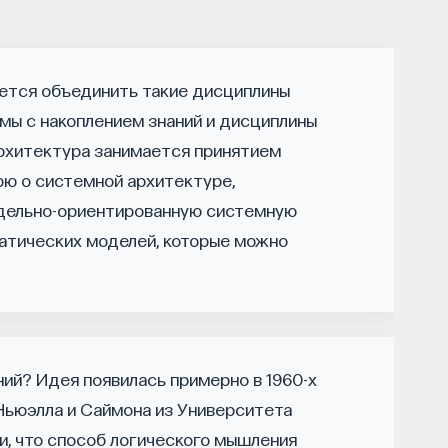
роцесс в организме? Какую роль играет
ется объединить такие дисциплины
сходит с нами, пока мы спим: какие циклы
емы с накоплением знаний и дисциплины
ы? Что нужно сделать, чтобы за ночь наши
рхитектура занимается принятием
дохнувшими.
рю о системной архитектуре,
ти, записавшись
на курс «Наука сна: как
одельно-ориентированную системную
матических моделей, которые можно
ми во сне
ний? Идея появилась примерно в 1960-х
 Ньюэлла и Саймона из Университета
 улучшить свой сон
и, что способ логического мышления