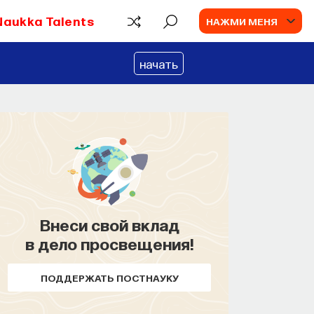
Naukka Talents
НАЖМИ МЕНЯ
начать
Внеси свой вклад
КУРС
в дело просвещения!
Наука сна: как управлять
своим сном
ПОДДЕРЖАТЬ ПОСТНАУКУ
СОХРАНИТЬ КУРС