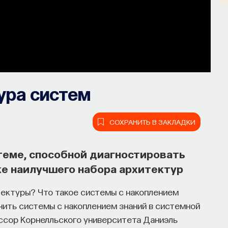
ура систем
СОХРАНИТЬ В ЗАКЛАДКИ
теме, способной диагностировать
ке наилучшего набора архитектур
тектуры? Что такое системы с накоплением
енить системы с накоплением знаний в системной
ссор Корнелльского университета Даниэль
он, но как он работает и можно ли