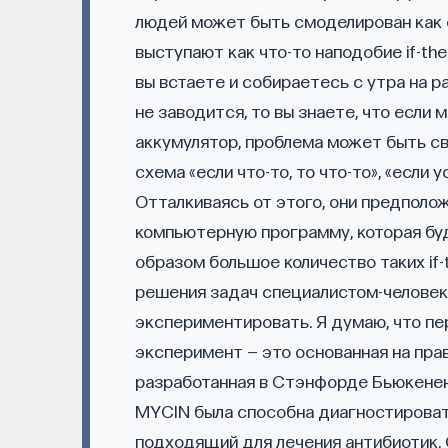
людей может быть смоделирован как 
— Использовать когнитивно-поведенчес
выступают как что-то наподобие if-th
сна
вы встаете и собираетесь с утра на р
не заводится, то вы знаете, что если 
Автор курса:
Михаил Полуэктов
— врач-сом
аккумулятор, проблема может быть св
болезней и нейрохирургии Первого МГМУ им.
схема «если что-то, то что-то», «если 
медицины сна университетской клинической 
Отталкиваясь от этого, они предполо
компьютерную программу, которая б
3/10/2025
образом большое количество таких if
решения задач специалистом-человеко
НАД МАТЕРИАЛОМ РАБОТАЛИ
экспериментировать. Я думаю, что п
эксперимент — это основанная на пра
Михаил Полуэктов
разработанная в Стэнфорде Бьюкенен
кандидат медицинских наук, доцент Пе
MYCIN была способна диагностироват
подходящий для лечения антибиотик. 