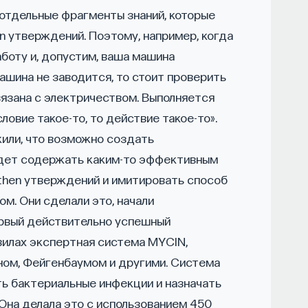
отдельные фрагменты знаний, которые
кую терапию и другие подходы при нарушениях
en утверждений. Поэтому, например, когда
аботу и, допустим, ваша машина
машина не заводится, то стоит проверить
нолог, доцент кафедры нервных
язана с электричеством. Выполняется
 И. М. Сеченова, заведующий отделением
условие такое-то, то действие такое-то».
больницы № 3.
жили, что возможно создать
удет содержать каким-то эффективным
НАПИСАТЬ НАМ
-then утверждений и имитировать способ
м. Они сделали это, начали
ервый действительно успешный
вилах экспертная система MYCIN,
ом, Фейгенбаумом и другими. Система
рвого МГМУ им. И. М. Сеченова
ь бактериальные инфекции и назначать
Она делала это с использованием 450