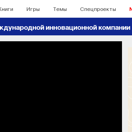
Книги
Игры
Темы
Спецпроекты
ждународной инновационной компании
БЫТИЯ
правлять своим сном
н, но как он работает и можно ли его
ручить?
СОХРАНИТЬ В ЗАКЛАДКИ