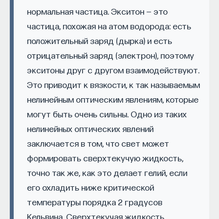
Вильяма и Джона Гершелей, Гумбольдта). Когда
нормальная частица. Экситон — это
Эдгару было 16 лет, опекун подарил ему
частица, похожая на атом водорода: есть
маленький телескоп и Эдгар По наблюдал в него
положительный заряд (дырка) и есть
Луну и звезды.
отрицательный заряд (электрон), поэтому
Рассказ «Необыкновенное приключение некоего
КУРС
экситоны друг с другом взаимодействуют.
Ганса Пфааля» (опубликован в 1835 году)
Химия между нейронами:
Это приводит к вязкости, к так называемым
по признанию самого Эдгара По был вдохновлен
вещества, которые управляют
нелинейным оптическим явлениям, которые
«Курсом астрономии» Джона Гершеля,
нами
могут быть очень сильны. Одно из таких
американское издание которого вышло лишь
годом ранее. Открываем это рассказ и находим
нелинейных оптических явлений
СОХРАНИТЬ КУРС
в нем массу научной информации — параметры
заключается в том, что свет может
лунной орбиты, детальное описание вида Земли
формировать сверхтекучую жидкость,
из космоса, сведения о кометах и зодиакальном
точно так же, как это делает гелий, если
свете, ссылки на великих ученых прошлого. Эдгар
его охладить ниже критической
По так старался убедить читателей
температуры порядка 2 градусов
в подлинности фантастического путешествия
Кельвина. Сверхтекучая жидкость