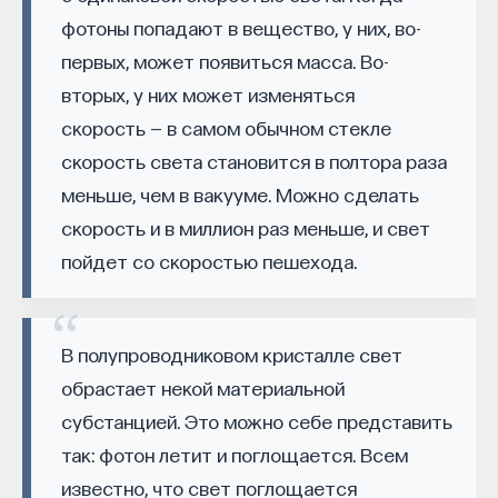
странным в жизни этого человека?
— Осознавать связь своего поведения
фотоны попадают в вещество, у них, во-
и эмоций с активностью нейромедиаторов
Эдгар Аллан По рано остался без родителей
первых, может появиться масса. Во-
мозга
и воспитывался в доме богатого коммерсанта
вторых, у них может изменяться
из Ричмонда Джона Аллана. Вместе с приемной
Автор курса:
Вячеслав Дубынин
— доктор
скорость — в самом обычном стекле
семьей Эдгар По пять лет прожил в Англии, где
биологических наук, профессор кафедры
скорость света становится в полтора раза
учился в дорогом пансионе в Лондоне. После
физиологии человека и животных биологического
меньше, чем в вакууме. Можно сделать
возвращения Алланов в США Эдгар закончил
факультета МГУ им. М.В. Ломоносова
скорость и в миллион раз меньше, и свет
колледж в Ричмонде, в 1826 году поступил
пойдет со скоростью пешехода.
в недавно открытый Университет штата
3/10/2025
Вирджиния. Проучился в университете лишь год,
вынужден был его бросить, записался
НАПИСАТЬ НАМ
добровольцем в армию, пытался закончить
В полупроводниковом кристалле свет
элитную военную академию в Вест-Пойнте,
обрастает некой материальной
но был отчислен. Дальше — работа в нескольких
субстанцией. Это можно себе представить
журналах, богемная жизнь, личные и семейные
НАД МАТЕРИАЛОМ РАБОТАЛИ
так: фотон летит и поглощается. Всем
драмы, нервное перенапряжение, болезни, запои,
известно, что свет поглощается