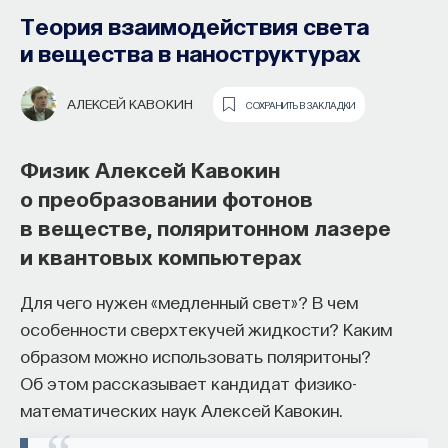
Теория взаимодействия света
и вещества в наноструктурах
АЛЕКСЕЙ КАВОКИН
СОХРАНИТЬ В ЗАКЛАДКИ
Физик Алексей Кавокин
о преобразовании фотонов
в веществе, поляритонном лазере
Как наши память, потребности,
и квантовых компьютерах
эмоции, внимание, воля связаны
Глава из книги Владимира
с передачей сигналов
Решетникова «Почему небо тёмное.
Для чего нужен «медленный свет»? В чем
от нейромедиаторов?
особенности сверхтекучей жидкости? Каким
Как устроена Вселенная»
образом можно использовать поляритоны?
Как устроена наша нервная система
Мы продолжаем совместно с
фондом "Династия"
Об этом рассказывает кандидат физико-
на структурном, клеточном и молекулярном
публикацию глав из книг, интервью с авторами
математических наук Алексей Кавокин.
уровнях? В чем состоит роль нейромедиаторов
которых можно найти на нашем сайте. "Почему
при управлении психическими и физическими