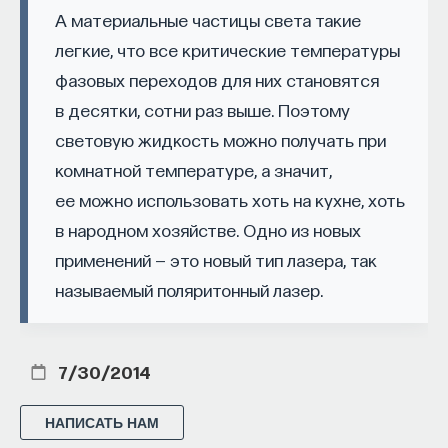
«Было бы ошибочно думать, что Эдгар По,
А материальные частицы света такие
создавая «Эврику», ставил своей целью только
легкие, что все критические температуры
написать поэму; он был абсолютно убежден, что
фазовых переходов для них становятся
открыл великий секрет Вселенной,
и он использовал всю мощь своего таланта для
в десятки, сотни раз выше. Поэтому
развития своей идеи».
световую жидкость можно получать при
комнатной температуре, а значит,
Рассмотрим нарисованную в «Эврике» картину
ее можно использовать хоть на кухне, хоть
Вселенной (все последующие цитаты взяты
в народном хозяйстве. Одно из новых
из перевода К. Бальмонта). Согласно По,
пространство бесконечно, а «звездная
применений — это новый тип лазера, так
Вселенная» или «Вселенная звезд», то есть
называемый поляритонный лазер.
заполненная материей часть бесконечного
пространства, конечна во времени
и в пространстве. В этой бесконечной
7/30/2014
«метавселенной» наша Вселенная
не единственна — «существует некая
НАПИСАТЬ НАМ
беспредельная последовательность Вселенных,