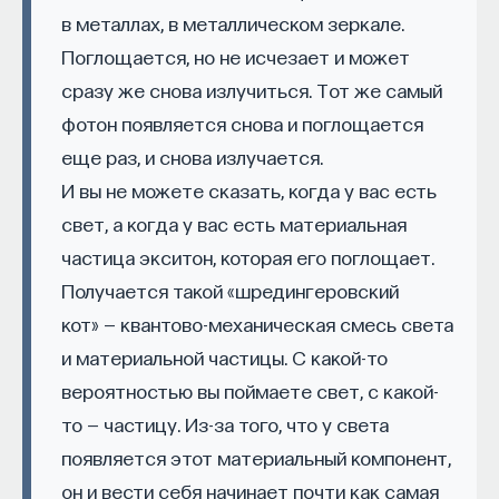
Вячеслав Дубынин
и на фоне всего этого — многочисленные стихи,
в металлах, в металлическом зеркале.
доктор биологических наук, профессор
рассказы, новеллы… И смерть в 40 лет
кафедры физиологии человека и животных
Поглощается, но не исчезает и может
в унизительной бедности и горячечном бреду.
биологического факультета МГУ
им. М. В. Ломоносова, специалист в области
сразу же снова излучиться. Тот же самый
Биография, разительнейшим образом
физиологии мозга
фотон появляется снова и поглощается
отличающаяся от жизни остальных героев этой
книги.
еще раз, и снова излучается.
БИОЛОГИЯ
1298 публикаций
И вы не можете сказать, когда у вас есть
Парадоксально, что именно этот парадоксальный
свет, а когда у вас есть материальная
человек предложил первое правильное, хотя
БИОЛОГИЯ
МОЗГ
НЕЙРОФИЗИОЛОГИЯ
частица экситон, которая его поглощает.
и качественное, решение загадки темноты
Получается такой «шредингеровский
ночного неба. Даже более — Эдгара По можно
ЕСТЕСТВЕННЫЕ НАУКИ
ЖУРНАЛ
назвать, пусть и с некоторой натяжкой, одним
кот» — квантово-механическая смесь света
ХИМИЯ МЕЖДУ НЕЙРОНАМИ
из идейных предшественников современной
и материальной частицы. С какой-то
космологии в целом. Это не было случайностью —
вероятностью вы поймаете свет, с какой-
он очень интересовался наукой и, в особенности,
то — частицу. Из-за того, что у света
астрономией, изучал книги классиков физики
появляется этот материальный компонент,
и астрономии (например, Ньютона, Лапласа,
он и вести себя начинает почти как самая