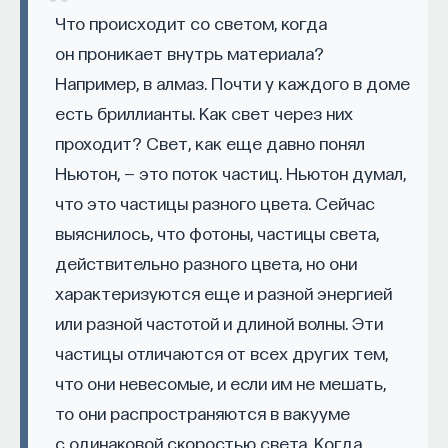
небо тёмное?" — вопрос, рассказу о поиске
Что происходит со светом, когда
процессами? Как появляются зависимость,
ответа на который посвящена
книга Владимира
утомление, состояние эйфории или азарта?
он проникает внутрь материала?
Решетникова
. Оказывается, вовсе не учёным был
Каково воздействие на работу мозга гормонов,
Например, в алмаз. Почти у каждого в доме
тот, кто впервые предложил правильное решение.
иммунной системы?
есть бриллианты. Как свет через них
Наука! ты — дитя Седых Времен!
проходит? Свет, как еще давно понял
Ответы на эти и другие вопросы можно найти,
Ньютон, — это поток частиц. Ньютон думал,
записавшись
на курс «Химия между нейронами:
Меняя все вниманьем глаз прозрачных,
вещества, которые управляют нами»
что это частицы разного цвета. Сейчас
Зачем тревожишь ты поэта сон,
выяснилось, что фотоны, частицы света,
Пройдя этот курс, вы научитесь:
О коршун! крылья чьи — взмах истин мрачных!
действительно разного цвета, но они
— Ориентироваться в общих принципах
характеризуются еще и разной энергией
Эдгар По
работы нашего организма
или разной частотой и длиной волны. Эти
Появление имени знаменитого поэта, писателя,
частицы отличаются от всех других тем,
— Разбираться в биохимических процессах
классика и родоначальника сразу нескольких
мозга
что они невесомые, и если им не мешать,
жанров литературы, может показаться странным
то они распространяются в вакууме
— Понимать причины нейро- и психопатологий
в книге по астрономии. Однако что не было
с одинаковой скоростью света. Когда