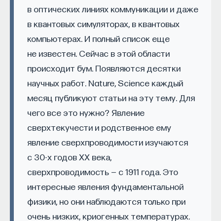
и метафизических наук». Революции
в оптических линиях коммуникации и даже
не произошло — «Эврика» на многие годы
в квантовых симуляторах, в квантовых
оказалась забытой и на развитие науки она
компьютерах. И полный список еще
уж точно никакого влияния не оказала. По словам
не известен. Сейчас в этой области
Эдварда Харрисона, «ее наука была слишком
метафизической, а ее метафизика — слишком
происходит бум. Появляются десятки
научной».
научных работ. Nature, Science каждый
месяц публикуют статьи на эту тему. Для
Среди немногочисленных читателей «Эврики»,
чего все это нужно? Явление
высоко оценивших ее содержание, были
сверхтекучести и родственное ему
в основном поэты — например, Шарль Бодлер
(автор французского перевода), Поль Валери,
явление сверхпроводимости изучаются
Константин Бальмонт, переведший поэму
с 30-х годов XX века,
на русский язык. Дочь знаменитого французского
сверхпроводимость — с 1911 года. Это
поэта Теофиля Готье — Юдит Готье — в 1864 году
интересные явления фундаментальной
(ей было тогда только 15 лет!) написала о только
физики, но они наблюдаются только при
что вышедшей на французском языке «Эврике»:
очень низких, криогенных температурах.