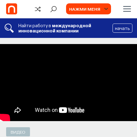
НАЖМИ МЕНЯ
Найти работу в
международной
начать
инновационной компании
СОБЫТИЯ
FAQ
Философский поиск: начала
Кораллы
Биолог Нэнси Ноултон об открытиях Чарльза
Как философия помогает составлять
Дарвина, скелете кораллов и последствиях
собственное мнение о происходящем
глобального потепления для морской
в мире?
экосистемы
ПОСТНАУКА
СОХРАНИТЬ В ЗАКЛАДКИ
НЭНСИ НОУЛТОН
СОХРАНИТЬ В ЗАКЛАДКИ
ВИДЕО