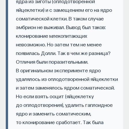
ядра из зиготы (оплодотворенной
позволяет расти относительно быстро. Это
яйцеклетки) и с замещением его на ядро
важно, так как от этого зависит возможность
соматической клетки. В таком случае
формирования рифа: на мелководье обитают
эмбрион не выживал. Вывод был таков:
разные существа, постоянно пережевывающие
куски скелета кораллов и разрушающие риф.
клонирование млекопитающих
Происходит своего рода гонка между творением
невозможно. Но затем тем не менее
и разрушением, и на мелководье не было бы
появилась Долли. Так в чем же разница?
ни одного большого рифа без симбионтов,
Отличия были поразительными.
которые обеспечивают увеличение скелетного
В оригинальном эксперименте ядро
материала в течение продолжительного времени.
удалялось из оплодотворенной яйцеклетки
В глубоких водах намного меньше физических
и затем заменялось ядром соматической.
и биологических мешающих факторов,
Но если взять ооцит (яйцеклетку
и некоторые глубоководные кораллы тоже
до оплодотворения), удалить гаплоидное
формируют рифы, хотя у них и нет этих
ядро и заменить соматическим,
симбиотических отношений, и существуют они
то клонирование сработает. Так была
без поддержки солнечной энергии.