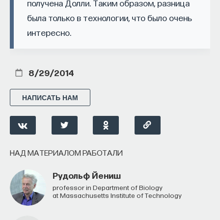
получена Долли. Таким образом, разница
К тому же существует много мелких кораллов,
была только в технологии, что было очень
которые живут как одиночные организмы, иногда
интересно.
как маленькие колонии, они не строят больших
рифов.
8/29/2014
Коралловые рифы в основном образуются
в тропиках на мелководье. Их также можно найти
НАПИСАТЬ НАМ
в субтропиках, но не в холодной воде.
Двадцатитысячелетний Большой Барьерный риф,
который находится около Австралии, самый
крупный и имеет длину 2000 километров.
НАД МАТЕРИАЛОМ РАБОТАЛИ
Рудольф Йениш
Professor in Department of Biology
at Massachusetts Institute of Technology