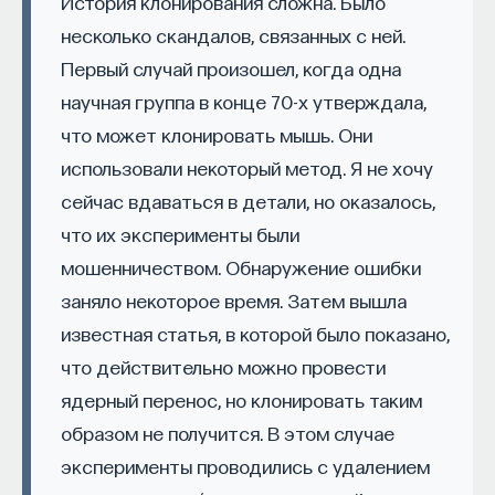
История клонирования сложна. Было
Внеси свой вклад в дело
несколько скандалов, связанных с ней.
просвещения!
Первый случай произошел, когда одна
научная группа в конце 70-х утверждала,
ПОДДЕРЖАТЬ ПОСТНАУКУ
что может клонировать мышь. Они
После Дарвина, в начале ХХ века, была совершена
большая экспедиция к Большому Барьерному
использовали некоторый метод. Я не хочу
рифу с целью изучения кораллов. В середине
сейчас вдаваться в детали, но оказалось,
ХХ века были работы Томаса Горо, который начал
что их эксперименты были
рассматривать кораллы как животных и изучать
мошенничеством. Обнаружение ошибки
их симбиоз. История изучения кораллов богата:
заняло некоторое время. Затем вышла
рифы, особенно в начальный период, изучались
известная статья, в которой было показано,
одинаково как геологами, так и биологами, и сами
что действительно можно провести
кораллы изучали зоологи.
ядерный перенос, но клонировать таким
Формирование коралловых рифов
образом не получится. В этом случае
эксперименты проводились с удалением
Одним кораллам симбиоз с клетками растений