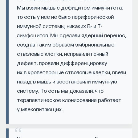
Мы взяли мышь с дефицитом иммунитета,
то есть у нее не было периферической
иммунной системы, никаких B- и T-
лимфоцитов. Мы сделали ядерный перенос,
создав таким образом эмбриональные
стволовые клетки, исправили генный
КУРС
Философский поиск: начала
дефект, провели дифференцировку
их в кроветворные стволовые клетки, ввели
СОХРАНИТЬ КУРС
назад в мышь и восстановили иммунную
систему. То есть мы доказали, что
терапевтическое клонирование работает
у млекопитающих.