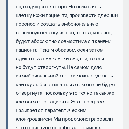
монографии «Строение и распределение
подходящего донора. Но если взять
коралловых рифов», очень важна. Он предположил,
клетку кожи пациента, произвести ядерный
что если на поверхности океана есть вулкан, рифы
НАД МАТЕРИАЛОМ РАБОТАЛИ
перенос и создать эмбриональную
могут формироваться вдоль его края. По мере
стволовую клетку из нее, то она, конечно,
того, как вулкан медленно погружается в воду,
ПостНаука
перестав активно расти, кораллы остаются.
будет абсолютно совместима с тканями
команда ПостНауки
В конечном итоге получается то, что называют
пациента. Таким образом, если затем
окаймляющими рифами. Это значит, что есть
сделать из нее клетки сердца, то они
остров посреди лагуны и кольцо кораллов вокруг
НАУКА
не будут отвергнуты. На самом деле
него. Со временем вулкан опускается еще ниже,
237 публикаций
из эмбриональной клетки можно сделать
так что остров исчезает, а остается лишь кольцо
клетку любого типа, при этом она не будет
кораллов. Так появляется классический атолл.
НАУКА
ЖУРНАЛ
отвергнута, поскольку это точно такая же
Невероятно то, что Дарвин создал эту теорию,
клетка этого пациента. Этот процесс
ФИЛОСОФСКИЙ ПОИСК: НАЧАЛА
просто глядя на карты, до того, как своими
называется терапевтическим
глазами увидел коралловые атоллы во время
путешествия на «Бигле».
клонированием. Мы продемонстрировали,
что в принципе он работает в мышах.