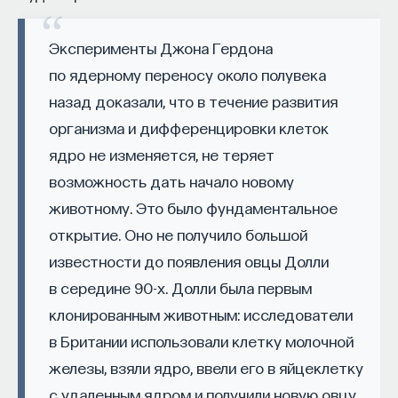
как животное, растение и минерал вместе.
начала»
.
Кораллы получают пищу, захватывая
Эксперименты Джона Гердона
ее с помощью щупалец, но у них существует
Слушатели курса убедятся в том, что
по ядерному переносу около полувека
и симбиоз с одноклеточными водорослями,
философский поиск — это не только каскад
назад доказали, что в течение развития
которые называются зооксантеллы
занимательных головоломок, но и набор
организма и дифференцировки клеток
(
Zooxanthellae
).
инструментов, жизненно необходимых для
современного человека.
ядро не изменяется, не теряет
Зооксантеллы ― это тип динофлагеллятов,
возможность дать начало новому
группы, также включающей водоросли, которые
Пройдя этот курс, вы:
животному. Это было фундаментальное
ответственны за «красные приливы». Поскольку
— Овладеете ключевыми для независимого
открытие. Оно не получило большой
они фотосинтетические, зооксантеллы
мышления навыками: научитесь критически
известности до появления овцы Долли
заставляют и организм коралла действовать как
воспринимать информацию и логично
растение, в синтетическом стиле. Наконец,
в середине 90-х. Долли была первым
и аргументированно доказывать свою точку
кораллы прячут скелет, причем животное и его
клонированным животным: исследователи
зрения.
симбионты находятся в каменной чаше,
в Британии использовали клетку молочной
сделанной из минерала арагонита.
— Узнаете, как философия отвечает
железы, взяли ядро, ввели его в яйцеклетку
на основополагающие вопросы человечества: что
с удаленным ядром и получили новую овцу.