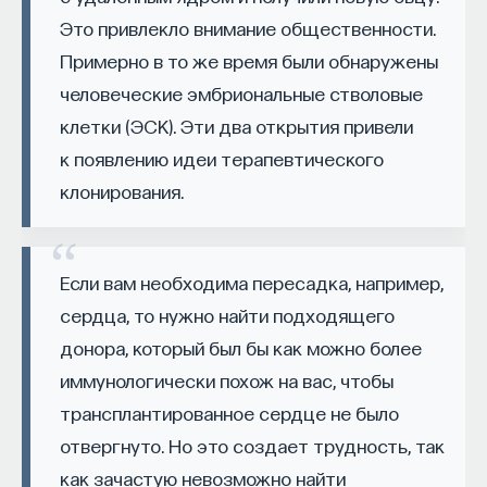
История исследований коралловых
такое пространство и что такое время? Что
Это привлекло внимание общественности.
рифов
значит мыслить и что представляет собой наше
Примерно в то же время были обнаружены
сознание? Реальна ли реальность и откуда
Благодаря своим уникальным качествам кораллы
человеческие эмбриональные стволовые
мы знаем то, что знаем? Существует ли в мире
изучались на протяжении тысячи лет. Даже
клетки (ЭСК). Эти два открытия привели
свобода?
Аристотель описал их в своей «Лестнице
к появлению идеи терапевтического
— Переосмыслите границы доверия
существ» (
Scala Naturae
). Однако если
клонирования.
собственному знанию.
мы посмотрим на историю, то, вероятно, наиболее
известным исследователем кораллов окажется
Автор курса:
Диана Гаспарян
— кандидат
Чарльз Дарвин. Он предложил теорию
философских наук, профессор Школы философии
Если вам необходима пересадка, например,
происхождения коралловых рифов и, в частности,
и культурологии факультета гуманитарных наук
сердца, то нужно найти подходящего
атоллов в Тихом океане, которая оказалась
НИУ ВШЭ.
донора, который был бы как можно более
в значительной степени корректной, несмотря
иммунологически похож на вас, чтобы
на то что ученым понадобилось немало времени,
3/30/2022
трансплантированное сердце не было
чтобы ее доказать.
отвергнуто. Но это создает трудность, так
НАПИСАТЬ НАМ
Теория Дарвина, впервые описанная в его
как зачастую невозможно найти