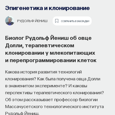
Эпигенетика и клонирование
РУДОЛЬФ ЙЕНИШ
СОХРАНИТЬ В ЗАКЛАДКИ
Биолог Рудольф Йениш об овце
Долли, терапевтическом
клонировании у млекопитающих
Как философия помогает составлять
и перепрограммировании клеток
собственное мнение
о происходящем в мире?
Биолог Нэнси Ноултон об открытиях
Какова история развития технологий
Чарльза Дарвина, скелете кораллов
клонирования? Как была получена овца Долли
Как философия помогает понять мир, в котором
и последствиях глобального
в знаменитом эксперименте? И каковы
мы живем, расширять собственные
потепления для морской экосистемы
перспективы терапевтического клонирования?
представления об окружающей
Об этом рассказывает профессор биологии
действительности и познавать самого себя?
Мелководные рифообразующие кораллы ― это
Массачусетского технологического института
Ответы на эти и другие вопросы можно найти,
животные, которых также можно воспринимать
Рудольф Йениш.
записавшись
на курс «Философский поиск: