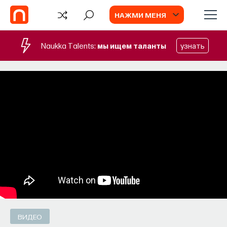
НАЖМИ МЕНЯ
Naukka Talents:
мы ищем таланты
узнать
СОБЫТИЯ
Философский поиск: начала
Как философия помогает составлять
собственное мнение о происходящем
в мире?
ПОСТНАУКА
СОХРАНИТЬ В ЗАКЛАДКИ
ВИДЕО