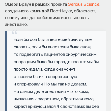
Эмери Браун в рамках проекта
Serious Science
,
начала»
.
созданного командой ПостНауки, объясняет,
Слушатели курса убедятся в том, что
почему иногда необходимо использовать
философский поиск — это не только каскад
анестезию.
занимательных головоломок, но и набор
инструментов, жизненно необходимых для
Если бы сон был анестезией или, лучше
современного человека.
сказать, если бы анестезия была сном,
Пройдя этот курс, вы:
то подвергать пациентов хирургическим
операциям было бы гораздо проще: мы бы
— Овладеете ключевыми для независимого
просто ждали, когда они уснут,
мышления навыками: научитесь критически
отвозили бы их в операционную
воспринимать информацию и логично
и оперировали. Но мы так не делаем.
и аргументированно доказывать свою точку
зрения.
На самом деле анестезия — это кома,
вызванная лекарством, обратимая кома,
— Узнаете, как философия отвечает
характеризующаяся 4 свойствами: вы без
на основополагающие вопросы человечества: что