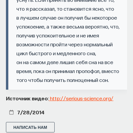
что я рассказал, то становится ясно, что
в лучшем случае он получил бы некоторое
успокоение, а также весьма вероятно, что,
получив успокоительное и не имея
возможности пройти через нормальный
цикл быстрого и медленного сна,
КУРС
Философский поиск: начала
он на самом деле лишил себя сна на все
время, пока он принимал пропофол, вместо
СОХРАНИТЬ КУРС
того чтобы получить полноценный сон.
Источник видео
:
http://serious-science.org/
7/28/2014
НАПИСАТЬ НАМ