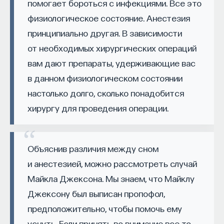
помогает бороться с инфекциями. Все это
физиологическое состояние. Анестезия
принципиально другая. В зависимости
НАД МАТЕРИАЛОМ РАБОТАЛИ
от необходимых хирургических операций
ПостНаука
вам дают препараты, удерживающие вас
команда ПостНауки
в данном физиологическом состоянии
настолько долго, сколько понадобится
хирургу для проведения операции.
НАУКА
237 публикаций
Объяснив различия между сном
НАУКА
ЖУРНАЛ
и анестезией, можно рассмотреть случай
ФИЛОСОФСКИЙ ПОИСК: НАЧАЛА
Майкла Джексона. Мы знаем, что Майклу
Джексону был выписан пропофол,
предположительно, чтобы помочь ему
уснуть. Если принять во внимание все то,