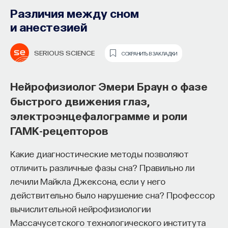
Различия между сном
и анестезией
SERIOUS SCIENCE
СОХРАНИТЬ В ЗАКЛАДКИ
Нейрофизиолог Эмери Браун о фазе
быстрого движения глаз,
Как философия помогает составлять
электроэнцефалограмме и роли
собственное мнение
ГАМК-рецепторов
о происходящем в мире?
Какие диагностические методы позволяют
Как философия помогает понять мир, в котором
отличить различные фазы сна? Правильно ли
мы живем, расширять собственные
лечили Майкла Джексона, если у него
представления об окружающей
действительно было нарушение сна? Профессор
действительности и познавать самого себя?
вычислительной нейрофизиологии
Ответы на эти и другие вопросы можно найти,
Массачусетского технологического института
записавшись
на курс «Философский поиск: