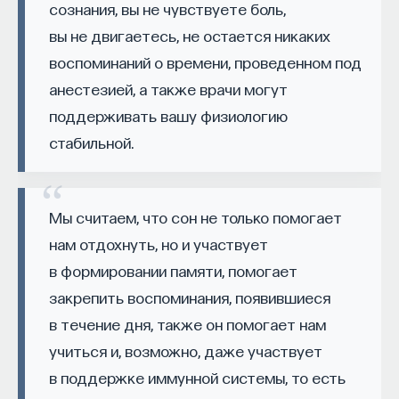
сознания, вы не чувствуете боль,
такое пространство и что такое время? Что
вы не двигаетесь, не остается никаких
значит мыслить и что представляет собой наше
сознание? Реальна ли реальность и откуда
воспоминаний о времени, проведенном под
мы знаем то, что знаем? Существует ли в мире
анестезией, а также врачи могут
свобода?
поддерживать вашу физиологию
стабильной.
— Переосмыслите границы доверия
собственному знанию.
Автор курса:
Диана Гаспарян
— кандидат
Мы считаем, что сон не только помогает
философских наук, профессор Школы философии
нам отдохнуть, но и участвует
и культурологии факультета гуманитарных наук
в формировании памяти, помогает
НИУ ВШЭ.
закрепить воспоминания, появившиеся
3/30/2022
в течение дня, также он помогает нам
учиться и, возможно, даже участвует
НАПИСАТЬ НАМ
в поддержке иммунной системы, то есть