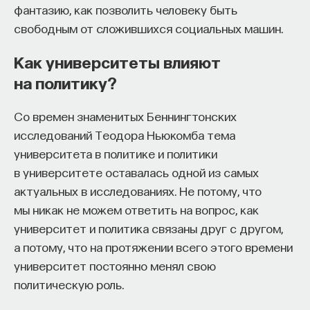
фантазию, как позволить человеку быть
свободным от сложившихся социальных машин.
ПостНаука
команда ПостНауки
Как университеты влияют
на политику?
Сения Долгачева
редактор ПостНауки
Со времен знаменитых Беннингтонских
исследований Теодора Ньюкомба тема
университета в политике и политики
ТЕХНОЛОГИИ
в университете оставалась одной из самых
644 публикации
актуальных в исследованиях. Не потому, что
мы никак не можем ответить на вопрос, как
ТЕХНОЛОГИИ
МАТЕМАТИКА
ОБРАЗОВАНИЕ
университет и политика связаны друг с другом,
а потому, что на протяжении всего этого времени
НАУКА
БИОТЕХНОЛОГИИ
университет постоянно менял свою
ПРОГРАММНАЯ ИНЖЕНЕРИЯ
ТОЧНЫЕ НАУКИ
политическую роль.
СТРОИТЕЛИ БУДУЩЕГО