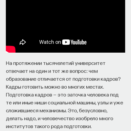
Naukka Talents
— это не просто рекрутинговый
сервис, а комплексная платформа поддержки
специалистов на пути к карьере в глобальных
инновационных индустриях. Сервис помогает
преодолеть существующие барьеры через
обучение, карьерное сопровождение и прямые
связи с компаниями, заинтересованными
На протяжении тысячелетий университет
в
кадрах.​
высококвалифицированных
отвечает на один и тот же вопрос: чем
Сервис создан для всех, кто хочет найти свой
образование отличается от подготовки кадров?
путь в инновационных индустриях:
Кадры готовить можно во многих местах.
Учёных, инженеров и исследователей
Подготовка кадров — это заточка человека под
с опытом работы в научной сфере;
те или иные ниши социальной машины, узлы и уже
сложившиеся механизмы. Это, безусловно,
Специалистов с STEM-образованием,
делать надо, и человечество изобрело много
желающих сменить сферу деятельности;
институтов такого рода подготовки.
Тех, кто пока не имеет достаточного опыта