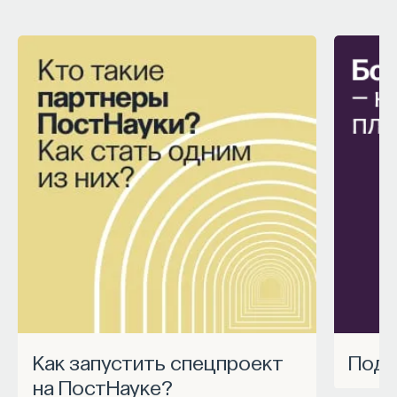
Как запустить спецпроект
Под
на ПостНауке?