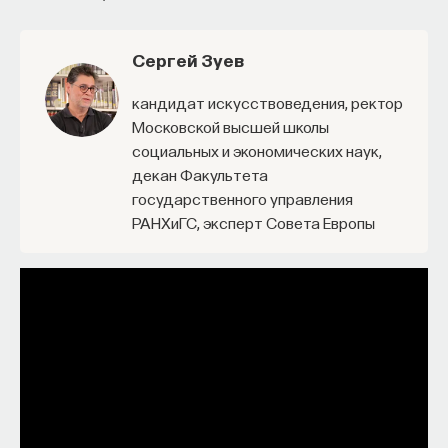
проекта имеют STEM-образование, при этом
32%
заинтересованы в работе в инновационных
Сергей Зуев
компаниях, но не знают, с чего начать.
кандидат искусствоведения, ректор
Специалисты сталкиваются с тремя ключевыми
Московской высшей школы
барьерами:
социальных и экономических наук,
декан Факультета
Недостаток информации о глобальных
государственного управления
индустриях и карьерных возможностях
РАНХиГС, эксперт Совета Европы
мешает поиску подходящих ваканси; ​
Непрозрачные механизмы в инновационных
компаниях усложняют процесс
трудоустройства​;
Стереотипы не позволяют эффективно
конкурировать на международном рынке​.
Что такое Naukka Talents