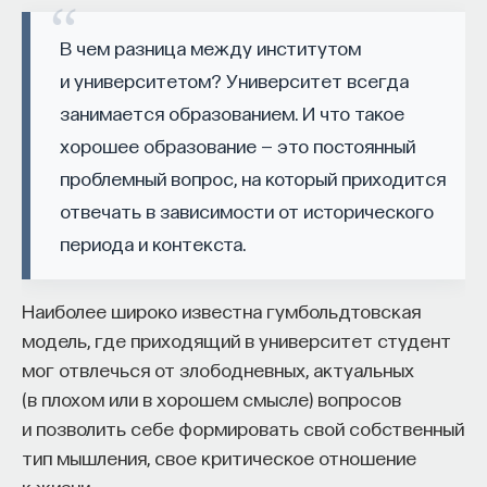
работы в индустрии, но стремится развивать
необходимые навыки.
В чем разница между институтом
и университетом? Университет всегда
Для уже готовых специалистов достаточно
занимается образованием. И что такое
оставить информацию о себе: образование, опыт
хорошее образование — это постоянный
работы, навыки, интересы и владение
проблемный вопрос, на который приходится
иностранными языками. Команда
Naukka Talents
будет искать, где эти навыки могут быть
отвечать в зависимости от исторического
применены, и поможет найти международную
периода и контекста.
deep tech
или биотех компанию, где человек
сможет раскрыть свои таланты.​ Для тех, кто ещё
Наиболее широко известна гумбольдтовская
набирается опыта, сервис предлагает вебинары
модель, где приходящий в университет студент
и индивидуальные консультации, чтобы понять,
мог отвлечься от злободневных, актуальных
как развить необходимые навыки. Позднее будет
(в плохом или в хорошем смысле) вопросов
запущена серия спецпроектов, рассказывающих
и позволить себе формировать свой собственный
о разных индустриях и их устройстве.​
тип мышления, свое критическое отношение
к жизни.