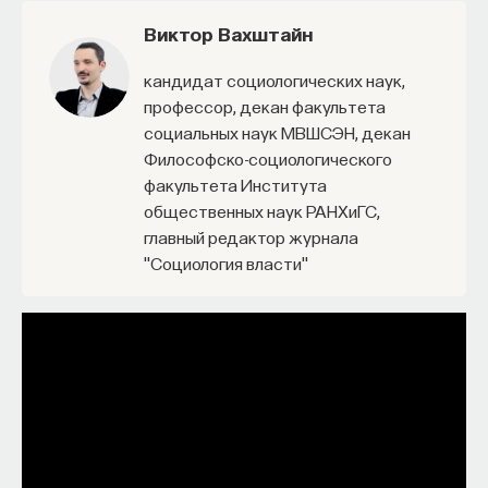
Виктор Вахштайн
кандидат социологических наук,
ПАРТНЁР ПРОЕКТА
профессор, декан факультета
социальных наук МВШСЭН, декан
Философско-социологического
факультета Института
общественных наук РАНХиГС,
Что такое партнёрский материал?
главный редактор журнала
"Социология власти"
Внеси свой вклад в дело
просвещения!