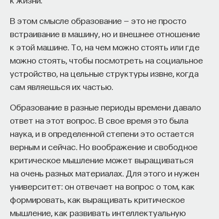
Если у вас есть STEM-образование или опыт
в исследовательской сфере — это ваш шанс
В этом смысле образование — это не просто
выйти на глобальный уровень. Помогите вместе
встраивание в машину, но и внешнее отношение
приблизить Четвёртую индустриальную
к этой машине. То, на чем можно стоять или где
революцию и найти своё место в инновационном
можно стоять, чтобы посмотреть на социальное
будущем! ​
устройство, на цельные структуры извне, когда
сам являешься их частью.
Заполните анкету и загрузите своё резюме,
чтобы стать участником программы
:
Образование в разные периоды времени давало
https://postnauka.org/link/tal1125_blog1
ответ на этот вопрос. В свое время это была
наука, и в определенной степени это остается
11/24/2025
верным и сейчас. Но воображение и свободное
критическое мышление может выращиваться
НАПИСАТЬ НАМ
на очень разных материалах. Для этого и нужен
университет: он отвечает на вопрос о том, как
формировать, как выращивать критическое
мышление, как развивать интеллектуальную
НАД МАТЕРИАЛОМ РАБОТАЛИ