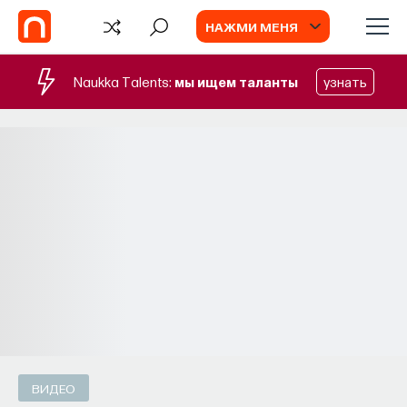
НАЖМИ МЕНЯ
Naukka Talents:
мы ищем таланты
узнать
БЛОГ
Запуск рекрутингового сервиса
Naukka Talents
Основатель ПостНауки Ивар Максутов
запускает сервис, который поможет найти
свою нишу в глобальных deep tech и биотех
компаниях
ПОСТНАУКА
СОХРАНИТЬ В ЗАКЛАДКИ
ВИДЕО