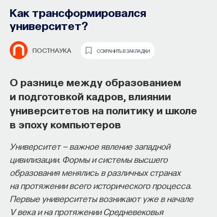
Как трансформировался
университет?
ПОСТНАУКА
СОХРАНИТЬ В ЗАКЛАДКИ
О разнице между образованием
и подготовкой кадров, влиянии
университетов на политику и школе
Основатель ПостНауки Ивар
в эпоху компьютеров
Максутов запускает сервис, который
Университет — важное явление западной
поможет найти свою нишу
цивилизации. Формы и системы высшего
в глобальных deep tech и биотех
образования менялись в различных странах
компаниях
на протяжении всего исторического процесса.
Первые университеты возникают уже в начале
В 2012 году
Ивар Максутов
создал проект
V века и на протяжении Средневековья
ПостНаука, который дал голос учёным и навсегда