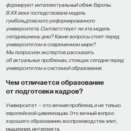
формируют интеллектуальный облик Европы.
изменил медийное пространство на русском
В XX веке господствовала модель
языке. В 2021 году в Лондоне он основал компанию
гумбольдтовского реформированного
Naukka
, помогающую учёным
университета. Соответствует ли эта модель
и предпринимателям превращать их идеи
сегодняшнему дню? Какие вопросы стоят перед
в технологии и успешные стартапы. Теперь
университетом в современном мире?
команда ПостНауки запускает новый сервис —
Мы попросили экспертов рассказать
Naukka Talents
, рекрутинговое агентство,
об актуальных проблемах, стоящих сегодня перед
созданное для поддержки специалистов,
университетом и системой образования.
желающих работать в глобальных инновационных
индустриях.
Чем отличается образование
от подготовки кадров?
В ходе работы с научным сообществом Ивар
и его команда обнаружили, что инновационные
Университет — это вечная проблема, и не только
индустрии испытывают кадровый голод,
европейской цивилизации. Это вечный вопрос
особенно молодые deep tech и биотех компании.
хорошего образования, воспроизводства элит,
Исследование аудитории ПостНауки
мышления, интеллекта.
подтвердило масштаб: более
60%
слушателей