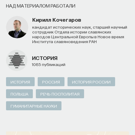
НАД МАТЕРИАЛОМ РАБОТАЛИ
Кирилл Кочегаров
кандидат исторических наук, старший научный
ПАРТНЁР ПРОЕКТА
сотрудник Отдела истории славянских
народов Центральной Европы в Новое время
Института славяноведения РАН
ИСТОРИЯ
Что такое партнёрский материал?
1085 публикаций
ИСТОРИЯ
РОССИЯ
ИСТОРИЯ РОССИИ
ПОЛЬША
РЕЧЬ ПОСПОЛИТАЯ
ГУМАНИТАРНЫЕ НАУКИ
Внеси свой вклад в дело
просвещения!