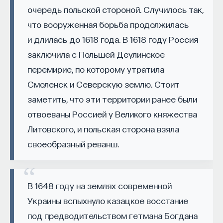
очередь польской стороной. Случилось так,
проекта имеют STEM-образование, при этом
32%
заинтересованы в работе в инновационных
что вооруженная борьба продолжилась
компаниях, но не знают, с чего начать.
и длилась до 1618 года. В 1618 году Россия
заключила с Польшей Деулинское
Специалисты сталкиваются с тремя ключевыми
перемирие, по которому утратила
барьерами:
Смоленск и Северскую землю. Стоит
Недостаток информации о глобальных
заметить, что эти территории ранее были
индустриях и карьерных возможностях
отвоеваны Россией у Великого княжества
мешает поиску подходящих ваканси; ​
Литовского, и польская сторона взяла
Непрозрачные механизмы в инновационных
своеобразный реванш.
компаниях усложняют процесс
трудоустройства​;
Стереотипы не позволяют эффективно
В 1648 году на землях современной
конкурировать на международном рынке​.
Украины вспыхнуло казацкое восстание
Что такое Naukka Talents
под предводительством гетмана Богдана