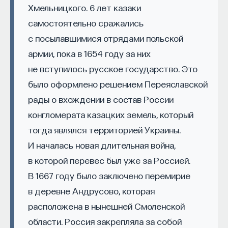
Хмельницкого. 6 лет казаки
Naukka Talents
— это не просто рекрутинговый
самостоятельно сражались
сервис, а комплексная платформа поддержки
с посылавшимися отрядами польской
специалистов на пути к карьере в глобальных
армии, пока в 1654 году за них
инновационных индустриях. Сервис помогает
преодолеть существующие барьеры через
не вступилось русское государство. Это
обучение, карьерное сопровождение и прямые
было оформлено решением Переяславской
связи с компаниями, заинтересованными
рады о вхождении в состав России
в
кадрах.​
высококвалифицированных
конгломерата казацких земель, который
тогда являлся территорией Украины.
Сервис создан для всех, кто хочет найти свой
путь в инновационных индустриях:
И началась новая длительная война,
в которой перевес был уже за Россией.
Учёных, инженеров и исследователей
с опытом работы в научной сфере;
В 1667 году было заключено перемирие
в деревне Андрусово, которая
Специалистов с STEM-образованием,
желающих сменить сферу деятельности;
расположена в нынешней Смоленской
области. Россия закрепляла за собой
Тех, кто пока не имеет достаточного опыта