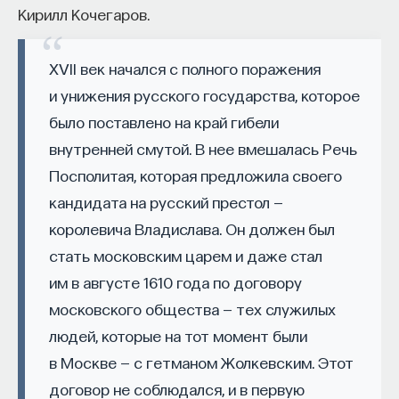
Кирилл Кочегаров.
изменил медийное пространство на русском
языке. В 2021 году в Лондоне он основал компанию
Naukka
, помогающую учёным
XVII век начался с полного поражения
и предпринимателям превращать их идеи
и унижения русского государства, которое
в технологии и успешные стартапы. Теперь
было поставлено на край гибели
команда ПостНауки запускает новый сервис —
внутренней смутой. В нее вмешалась Речь
Naukka Talents
, рекрутинговое агентство,
Посполитая, которая предложила своего
созданное для поддержки специалистов,
кандидата на русский престол —
желающих работать в глобальных инновационных
королевича Владислава. Он должен был
индустриях.
стать московским царем и даже стал
В ходе работы с научным сообществом Ивар
им в августе 1610 года по договору
и его команда обнаружили, что инновационные
московского общества — тех служилых
индустрии испытывают кадровый голод,
людей, которые на тот момент были
особенно молодые deep tech и биотех компании.
в Москве — с гетманом Жолкевским. Этот
Исследование аудитории ПостНауки
договор не соблюдался, и в первую
подтвердило масштаб: более
60%
слушателей