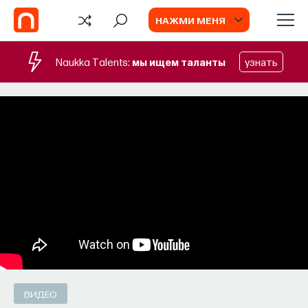
НАЖМИ МЕНЯ
Naukka Talents:
мы ищем таланты
узнать
БЛОГ
Запуск рекрутингового сервиса
Naukka Talents
Основатель ПостНауки Ивар Максутов
запускает сервис, который поможет найти
свою нишу в глобальных deep tech и биотех
компаниях
ПОСТНАУКА
СОХРАНИТЬ В ЗАКЛАДКИ
ВИДЕО