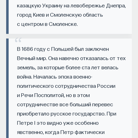
работы в индустрии, но стремится развивать
казацкую Украину на левобережье Днепра,
необходимые навыки.
город Киев и Смоленскую область
с центром в Смоленске.
Для уже готовых специалистов достаточно
оставить информацию о себе: образование, опыт
работы, навыки, интересы и владение
В 1686 году с Польшей был заключен
иностранными языками. Команда
Naukka Talents
Вечный мир. Она навечно отказалась от тех
будет искать, где эти навыки могут быть
земель, за которые более ста лет велась
применены, и поможет найти международную
deep tech
или биотех компанию, где человек
война. Началась эпоха военно-
сможет раскрыть свои таланты.​ Для тех, кто ещё
политического сотрудничества России
набирается опыта, сервис предлагает вебинары
и Речи Посполитой, но в этом
и индивидуальные консультации, чтобы понять,
сотрудничестве все больший перевес
как развить необходимые навыки. Позднее будет
приобретало русское государство. При
запущена серия спецпроектов, рассказывающих
Петре I это видно уже особенно
о разных индустриях и их устройстве.​
явственно, когда Петр фактически