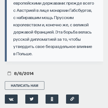
европейскими державами: прежде всего
с Австрией в лице монархии Габсбургов,
ПостНаука
команда ПостНауки
с набиравшим мощь Прусским
королевством и, конечно же, с великой
державой Францией. Эта борьба велась
Сения Долгачева
русской дипломатией за то, чтобы
редактор ПостНауки
утвердить свое безраздельное влияние
в Польше.
ТЕХНОЛОГИИ
644 публикации
8/6/2014
ТЕХНОЛОГИИ
МАТЕМАТИКА
ОБРАЗОВАНИЕ
НАПИСАТЬ НАМ
НАУКА
БИОТЕХНОЛОГИИ
ПРОГРАММНАЯ ИНЖЕНЕРИЯ
ТОЧНЫЕ НАУКИ
СТРОИТЕЛИ БУДУЩЕГО