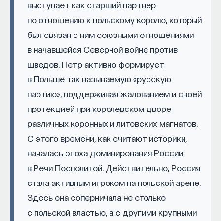
Если у вас есть STEM-образование или опыт
выступает как старший партнер
в исследовательской сфере — это ваш шанс
по отношению к польскому королю, который
выйти на глобальный уровень. Помогите вместе
был связан с ним союзными отношениями
приблизить Четвёртую индустриальную
в начавшейся Северной войне против
революцию и найти своё место в инновационном
шведов. Петр активно формирует
будущем! ​
в Польше так называемую «русскую
Заполните анкету и загрузите своё резюме,
партию», поддерживая жалованием и своей
чтобы стать участником программы
:
протекцией при королевском дворе
https://postnauka.org/link/tal1125_blog1
различных коронных и литовских магнатов.
С этого времени, как считают историки,
11/24/2025
началась эпоха доминирования России
НАПИСАТЬ НАМ
в Речи Посполитой. Действительно, Россия
стала активным игроком на польской арене.
Здесь она соперничала не столько
с польской властью, а с другими крупными
НАД МАТЕРИАЛОМ РАБОТАЛИ