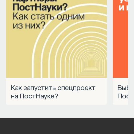
Как запустить спецпроект
Выбрать курс Академии
на ПостНауке?
Пост