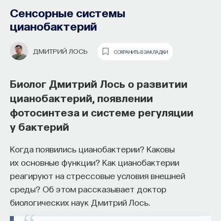
Сенсорные системы
цианобактерий
ДМИТРИЙ ЛОСЬ
СОХРАНИТЬ В ЗАКЛАДКИ
Биолог Дмитрий Лось о развитии
цианобактерий, появлении
Как философия помогает составлять
фотосинтеза и системе регуляции
собственное мнение
у бактерий
о происходящем в мире?
Когда появились цианобактерии? Каковы
Как философия помогает понять мир, в котором
их основные функции? Как цианобактерии
мы живем, расширять собственные
реагируют на стрессовые условия внешней
представления об окружающей
среды? Об этом рассказывает доктор
действительности и познавать самого себя?
биологических наук Дмитрий Лось.
Ответы на эти и другие вопросы можно найти,
записавшись
на курс «Философский поиск: