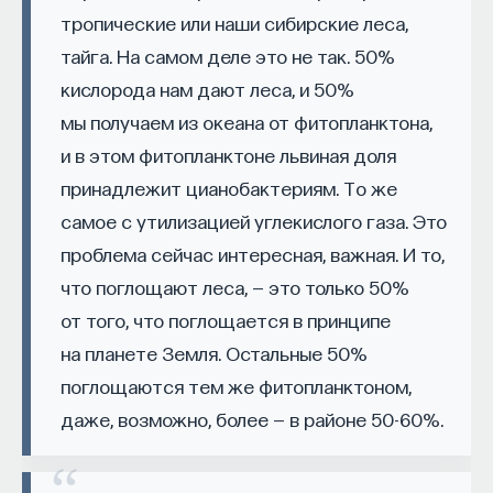
тропические или наши сибирские леса,
тайга. На самом деле это не так. 50%
НАД МАТЕРИАЛОМ РАБОТАЛИ
кислорода нам дают леса, и 50%
мы получаем из океана от фитопланктона,
ПостНаука
и в этом фитопланктоне львиная доля
команда ПостНауки
принадлежит цианобактериям. То же
самое с утилизацией углекислого газа. Это
НАУКА
проблема сейчас интересная, важная. И то,
237 публикаций
что поглощают леса, — это только 50%
от того, что поглощается в принципе
НАУКА
ЖУРНАЛ
на планете Земля. Остальные 50%
поглощаются тем же фитопланктоном,
ФИЛОСОФСКИЙ ПОИСК: НАЧАЛА
даже, возможно, более — в районе 50-60%.