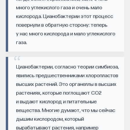
такое пространство и что такое время? Что
много углекислого газа и очень мало
значит мыслить и что представляет собой наше
кислорода. Цианобактерии этот процесс
сознание? Реальна ли реальность и откуда
повернули в обратную сторону: теперь
мы знаем то, что знаем? Существует ли в мире
у нас много кислорода и мало углекислого
свобода?
газа.
— Переосмыслите границы доверия
собственному знанию.
Цианобактерии, согласно теории симбиоза,
Автор курса:
Диана Гаспарян
— кандидат
явились предшественниками хлоропластов
философских наук, профессор Школы философии
и культурологии факультета гуманитарных наук
высших растений. Это органеллы в высших
НИУ ВШЭ.
растениях, которые поглощают CO2
и выдают кислород и питательные
3/30/2022
вещества. Многие думают, что мы сейчас
дышим кислородом, который
НАПИСАТЬ НАМ
вырабатывают растения, например