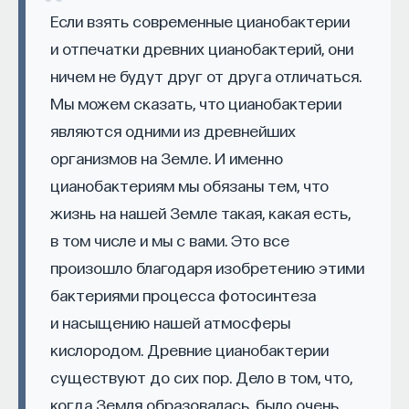
Если взять современные цианобактерии
начала»
.
и отпечатки древних цианобактерий, они
Слушатели курса убедятся в том, что
ничем не будут друг от друга отличаться.
философский поиск — это не только каскад
Мы можем сказать, что цианобактерии
занимательных головоломок, но и набор
являются одними из древнейших
инструментов, жизненно необходимых для
организмов на Земле. И именно
современного человека.
цианобактериям мы обязаны тем, что
Пройдя этот курс, вы:
жизнь на нашей Земле такая, какая есть,
— Овладеете ключевыми для независимого
в том числе и мы с вами. Это все
мышления навыками: научитесь критически
произошло благодаря изобретению этими
воспринимать информацию и логично
бактериями процесса фотосинтеза
и аргументированно доказывать свою точку
и насыщению нашей атмосферы
зрения.
кислородом. Древние цианобактерии
— Узнаете, как философия отвечает
существуют до сих пор. Дело в том, что,
на основополагающие вопросы человечества: что
когда Земля образовалась, было очень