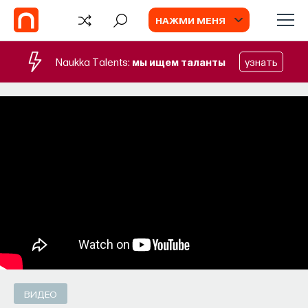
НАЖМИ МЕНЯ
Naukka Talents:
мы ищем таланты
узнать
СОБЫТИЯ
Философский поиск: начала
Как философия помогает составлять
собственное мнение о происходящем
в мире?
ПОСТНАУКА
СОХРАНИТЬ В ЗАКЛАДКИ
ВИДЕО