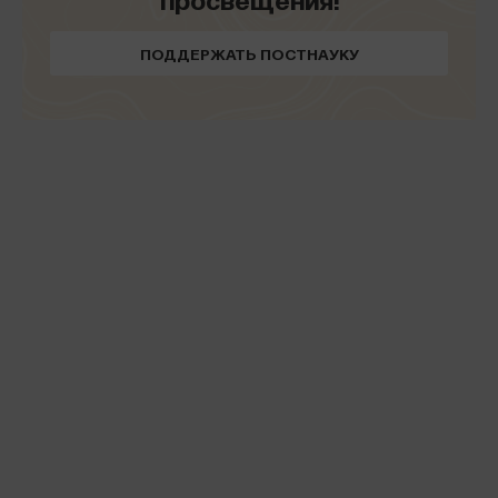
порядка.
ПОДДЕРЖАТЬ ПОСТНАУКУ
.
Но не теория материальности.
Функциональные роли объектов
Наше второе аксиоматическое допущение
состоит в следующем. Материальные объекты
не просто являются «ресурсами» интеракции, они
не просто инкорпорированы, «встроены»
в социальные взаимодействия — они играют
ключевую роль в том, как эти взаимодействия
упорядочены. Из предыдущего тезиса следует,
что «действующие вещи» или, в терминах Джона
Ло, «задействованные объекты» (enacted objects)
должны иметь отношение к обеим интуициям