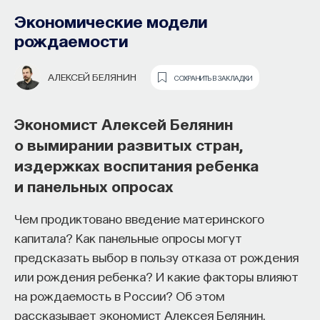
Экономические модели
рождаемости
АЛЕКСЕЙ БЕЛЯНИН
СОХРАНИТЬ В ЗАКЛАДКИ
Экономист Алексей Белянин
о вымирании развитых стран,
издержках воспитания ребенка
Социолог Виктор Вахштайн
Основатель ПостНауки Ивар
и панельных опросах
объясняет, как материальные
Максутов запускает сервис, который
объекты конституируют социальные
Чем продиктовано введение материнского
поможет найти свою нишу
взаимодействия
капитала? Как панельные опросы могут
в глобальных deep tech и биотех
предсказать выбор в пользу отказа от рождения
компаниях
Данный текст представляет собой
или рождения ребенка? И какие факторы влияют
переработанный фрагмент книги «Объекты-в-
на рождаемость в России? Об этом
В 2012 году
Ивар Максутов
создал проект
действии. Исследования по микросоциологии
рассказывает экономист Алексея Белянин.
ПостНаука, который дал голос учёным и навсегда