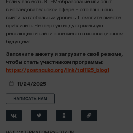
Если у вас есть STEM-образование или опыт
центрального концепта — «порядка
в исследовательской сфере — это ваш шанс
взаимодействия».
выйти на глобальный уровень. Помогите вместе
приблизить Четвёртую индустриальную
Отправной точкой нашего исследования является
революцию и найти своё место в инновационном
ничем не подтвержденная вера (которую
будущем! ​
мы предпочитаем называть «аксиоматическим
допущением») в упорядоченность человеческого
Заполните анкету и загрузите своё резюме,
взаимодействия. Однако слово «порядок» само
чтобы стать участником программы
:
по себе крайне двусмысленно. С одной стороны,
https://postnauka.org/link/tal1125_blog1
речь идет о порядке-как-
связи
. Одни
взаимодействия связаны с другими и не связаны
11/24/2025
с третьими (отсюда привлекательность
метафоры «цепочки интеракций» [Collins 2006]).
НАПИСАТЬ НАМ
Имеем ли мы в виду некоторый «локальный
порядок» (столь любимый исследователями-
этнометодологами [Корбут 2013: 9-24]), не нами
установленный порядок норм и санкций, порядок
НАД МАТЕРИАЛОМ РАБОТАЛИ